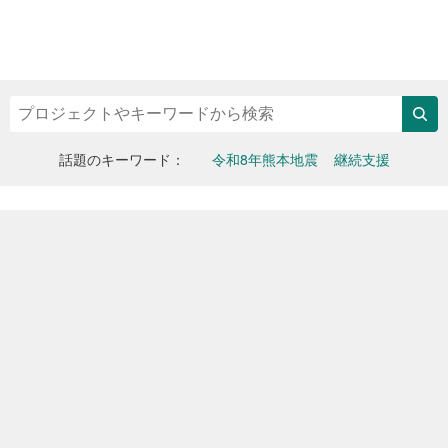
検索
話題のキーワード
令和8年熊本地震
継続支援
Yahoo!
メ
ピ
ッ
イ
ネ
ク
ン
ア
ッ
ビ
ッ
プ
ジ
ト
プ
ュ
募
ロ
ア
ジ
金
ェ
ル
ク
ト
ト
ッ