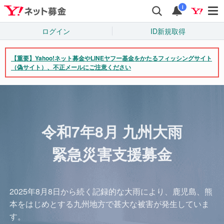
i
ログイン
ID新規取得
【重要】Yahoo!ネット募金やLINEヤフー基金をかたるフィッシングサイト
（偽サイト）、不正メールにご注意ください
合
計
寄
付
令和7年8月 九州大雨
額
緊急災害支援募金
2025年8月8日から続く記録的な大雨により、鹿児島、熊
本をはじめとする九州地方で甚大な被害が発生していま
す。