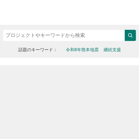
検索
話題のキーワード
令和8年熊本地震
継続支援
Yahoo!
メ
ピ
ッ
イ
ネ
ク
ン
ア
ッ
ビ
ッ
プ
ジ
ト
プ
ュ
募
ロ
ア
ジ
金
ェ
ル
ク
ト
ト
ッ