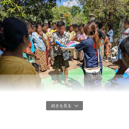
■領収書の発行について
・
ジャパン・プラットフォームは、東京都の認定を受けた「認定
NPO法人」です。そのため、当法人へのご寄付は税制上の優遇措置
（寄付控除）の対象です。
・1回3,000円以上のクレジットカードによるご寄付で、領収書の発
行を希望して寄付された方に、領収書を発行いたします。
・お手続きの際に「領収書を希望する」のチェックボックスにチェ
ックを入れてください。お手続きが完了した後での発行希望（再発
行含む）への対応はできませんのでご注意ください。
※当法人からの領収書発行時期：当法人への入金が完了した日（原則
として寄付手続き日の翌月末日頃）の約2か月後を目安に発行いたし
ます。
※非常に多くのご寄付を頂戴しておりますため、寄付手続き日から最
長で4か月ほどかかる場合がございます。予めご了承下さい。
物資配布の様子（2025年4月、ミャンマー地震被災地）加盟NGO提供
※領収書の日付は、お客様が寄付手続きを行った日、またはプロジェ
以前から現地の医療支援のために活動していた、ザガインの病院を
クトオーナーに入金された日（原則として寄付手続き日の翌月末日
拠点も地震により被害を受けました。地震発生翌日から、屋外診療
頃）のいずれかになります。具体的な日付については、プロジェク
と医療物資の支援を開始。以降、ザガインで巡回診療や食料などの