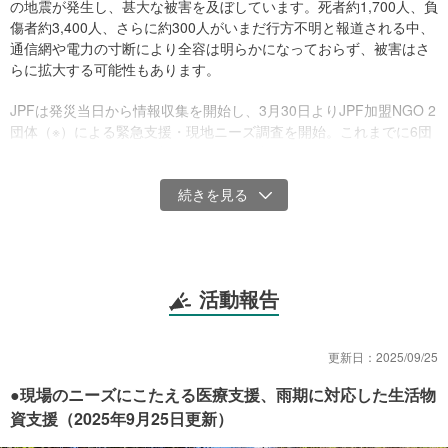
の地震が発生し、甚大な被害を及ぼしています。死者約1,700人、負
傷者約3,400人、さらに約300人がいまだ行方不明と報道される中、
通信網や電力の寸断により全容は明らかになっておらず、被害はさ
らに拡大する可能性もあります。
JPFは発災当日から情報収集を開始し、3月30日よりJPF加盟NGO 2
団体（※）による緊急支援・現地ニーズ調査を開始。これまでに6団
体(※) が医療、物資、食料などの緊急の支援を届けています。
（2025年4月25日時点）
現地での支援経験やノウハウをいかし、現地提携団体、関係機関や
加盟NGOと連携して、命を守るための緊急物資支援を迅速に届けて
まいります。
活動報告
皆さまのご支援が、人々を救う大きな力となります。どうか温かい
ご協力のほどよろしくお願いいたします。
更新日：
2025/09/25
※セキュリティ上、原則として活動団体名及び詳細地域を公開してお
りません。ただし、加盟NGOが、安全上問題ないと判断の上、個別
●現場のニーズにこたえる医療支援、雨期に対応した生活物
に公開の許可・要請があった場合は、団体名等がわかる情報を公開
資支援（2025年9月25日更新）
し情報発信しております。