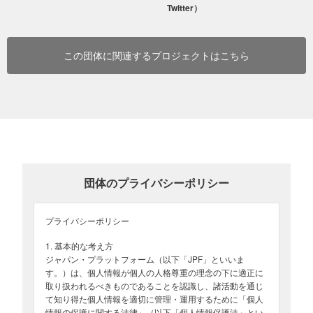
Twitter）
この団体に関連するプロジェクトはこちら
巡回診療の様子（2025年4月16日、ミャンマー地震被災地）加盟NGO提供
発災2週間後の巡回診療では、地震の前からの内科的疾患や地震のス
トレス・疲労によると思われる不調が見られる患者が多くを占めて
います。震災直後の外傷患者が大多数を占めるフェーズは終わり、
団体のプライバシーポリシー
新たな医療が求められました。
プライバシーポリシー
●すぐに食べられる食料、水、デング熱を防ぐ蚊帳などを配
1. 基本的な考え方
布（2025年4月28日更新）
ジャパン・プラットフォーム（以下「JPF」といいま
す。）は、個人情報が個人の人格尊重の理念の下に適正に
取り扱われるべきものであることを認識し、諸活動を通じ
て知り得た個人情報を適切に管理・運用するために「個人
情報の保護に関する法律」（以下「個人情報保護法」とい