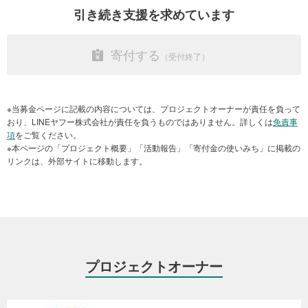
トオーナーにご確認ください。
物資配布を行ってきました。最初は外傷患者が多かったのですが、
引き続き支援を求めています
今は内科的な病気や地震のストレス・疲労による不調が増えてお
詳しくは
ヘルプページ
をご参照ください。
り、それに応じた新しい医療が必要とされています。
寄付する
領収書に関するお問い合わせは、下記までご連絡ください。
また、季節に対応した物資支援も行っています。例年よりも早く強
い雨が続いた地域で、ビニールシートを受け取った方からは「本当
＜お問い合わせ先＞
に助かった」といった声が届きました。また、地震の被害を受けた
特定非営利活動法人 ジャパン・プラットフォーム
後、経済的な理由も相まって食料を受け取った方からは、「村では
※当募金ページに記載の内容については、プロジェクトオーナーが責任を負って
メールアドレス：info@japanplatform.org
食品の価格が高騰していて、買うことができません。今回のように
おり、LINEヤフー株式会社が責任を負うものではありません。詳しくは
免責事
お問い合わせフォーム
食べ物を支援してもらえるのは本当にありがたいです」といった言
項
をご覧ください。
葉も寄せられました。
※本ページの「プロジェクト概要」「活動報告」「寄付金の使いみち」に掲載の
リンクは、外部サイトに移動します。
寄付金の使い道
●“地震直後の支援に感謝”～現地からの声～
「地震が発生した後は、夫と子どもたちと一緒に住んでいた場所を
●ご寄付の使途
離れて避難先に滞在しています。少し不安はありますが、いつも来
ご支援いただいた寄付金につきましては、JPF加盟NGOを通じて
てくれる支援者の方々がいるため、避難先の滞在にも特に不自由を
「ミャンマー中部地震被災者支援」プログラムの活動資金として活
感じたことはありません。このような大変な状況下において必要な
用させていただきます。
支援をしてくれているJPF加盟NGOに感謝しています。ありがとう
プロジェクトオーナー
ございます。」（チダさん（仮名
/
45歳、主婦）より）
●支援内容の例
●皆様のご支援が、食料、衛生用品、生活必需品などの緊急
緊急医療、食料、給水、生活必需品（NFI）の配布などを中心に、