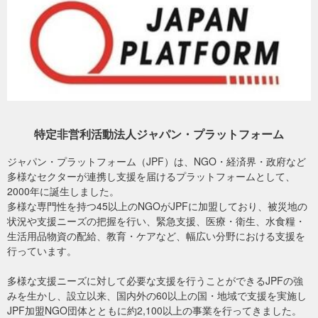
支援に。今後はシェルターの支援も（2025年4月28日更
その他現地で求められる支援を多面的に行う予定です。
新）
※期日までに集まった支援総額に応じて支援内容の規模を決定しま
す。その上で、有識者および専門家の審査を通じて支援ニーズに合
致する支援内容と適切なNGO団体を決定し、助成を実施いたしま
す。
※現地の状況によっては支援内容を変更する可能性がございます。実
施する活動内容の進捗（しんちょく）につきましては、当団体HPよ
特定非営利活動法人ジャパン・プラットフォーム
り適宜お伝えいたします。
ミャンマー中部地震被災者支援
ジャパン・プラットフォーム（JPF）は、NGO・経済界・政府など
多様なセクターが連携し支援を届けるプラットフォームとして、
※本プロジェクトでいただいたご寄付については、一定の割合（ご寄
2000年に誕生しました。
付の15％）を事務管理費として活用させていただき、残りの金額が
多様な専門性を持つ45以上のNGOがJPFに加盟しており、被災地の
NGOへの助成金に充てられます。
状況や支援ニーズの把握を行い、緊急支援、医療・衛生、水食糧・
生活用品物資の配給、教育・ケアなど、幅広い分野における支援を
行っています。
マンダレーでの物資配布（2025年4月、ミャンマー地震被災地）（C）ピースウ
多様な支援ニーズに対して必要な支援を行うことができるJPFの強
ィンズ・ジャパン
みを生かし、設立以来、国内外の60以上の国・地域で支援を実施し
JPF加盟NGO団体とともに約2,100以上の事業を行ってきました。
震源に近いザガイン地域やマンダレー地域など被災地域で活動する