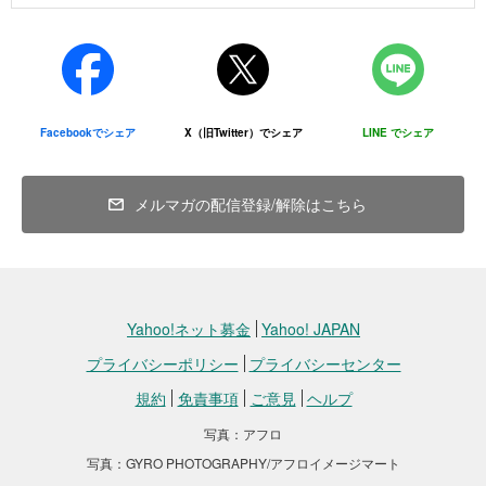
と
（2）JPFの事業計画、活動方針などの各種決定事項、諸活
●地震から1カ月。被災地から届いた声―（2025年4月28日
動や研究内容を関係者に周知し、報告資料の作成・送付を
更新）
すること
（3）JPFへの寄付または会費等の依頼・請求および領収
少しずつ支援が届く一方で、40度を超える暑さの中、野外で避難を
書・礼状等の発行・送付をすること
Facebookでシェア
X（旧Twitter）でシェア
LINE でシェア
続ける被災者からはこんな切実な声も－。
（4）JPFが主催、協賛等によって関与するイベント等の運
営および案内状の作成・送付をすること
▶病院で治療中の、食料を受け取った被災者の方
（5）JPF関連の統計資料を作成すること
メルマガの配信登録/解除はこちら
（6）その他、JPFの業務や活動を円滑に進めていくために
必要な業務
4. 個人情報の第三者への開示・提供
JPFは、以下の場合を除いては、保有する個人情報を第三
者に開示・提供することはありません。
Yahoo!ネット募金
Yahoo! JAPAN
（1）ご本人の同意がある場合
プライバシーポリシー
プライバシーセンター
（2）法令により必要とされる場合
（3）個人情報保護法が規定するご本人または公共の利益
規約
免責事項
ご意見
ヘルプ
のために必要と考えられる場合
（4）会費や寄付金の入金処理等のため金融機関に必要な
写真：アフロ
屋外に移動したベッドで治療を受ける被災者に食料を配布する様子（2025年4
情報を提供する場合
写真：GYRO PHOTOGRAPHY/アフロイメージマート
月5日、ミャンマー地震被災地）加盟NGO提供
（5）報告資料やイベント等案内状の発送を業者に委託す