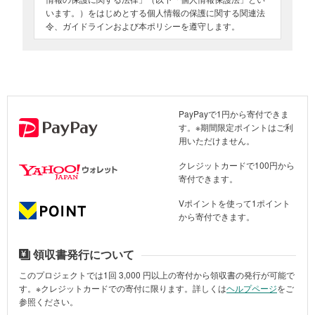
います。）をはじめとする個人情報の保護に関する関連法
令、ガイドラインおよび本ポリシーを遵守します。
2. 個人情報の範囲
JPFが保護すべき個人情報とは、ご本人を識別できる情報
のことをいいます。JPFでは、当団体の活動に資する目的
に限り、住所、氏名、生年月日、勤務先、電話番号、Eメ
ールアドレス等の個人情報を取得することがあります。
PayPayで1円から寄付できま
す。※期間限定ポイントはご利
3. 個人情報の取得と利用目的
用いただけません。
JPFは、個人情報の取得にあたり、個人情報保護法を遵守
し、ご本人から口頭、書面、メール、Web画面への入力等
クレジットカードで100円から
の電磁的な記録を含む適正な手段によって、個人情報を取
寄付できます。
得します。
JPFが個人情報を取得する場合には、特に目的を明示しな
支援物資を運び込む様子（2025年4月5日、ミャンマー中央部）加盟NGO提供
Vポイントを使って1ポイント
い限り、以下に掲げる業務を遂行する目的で取得するもの
から寄付できます。
とし、その利用目的に必要な範囲において個人情報を利用
今回の地震で大きな被害を受けた地域において、食料・物資支援を
します。なお、個人情報の提供時の状況から、その利用目
行いました。調理が難しい状況のため、すぐに食べられる乾物やビ
的が明確な場合には、利用目的の明示を省略することがあ
領収書発行について
スケット、飲料水などを配布しました。被災者の多くは余震を恐れ
ります。
このプロジェクトでは1回
3,000
円以上の寄付から領収書の発行が可能で
ていまだに屋外で生活していますが、ミャンマーは今が1年で一番暑
す。※クレジットカードでの寄付に限ります。詳しくは
ヘルプページ
をご
い暑季です。デング熱といった感染症予防のため、蚊帳なども配布
（1）JPFの設立趣旨に基づき、紛争や自然災害時の人道的
参照ください。
しています。
援助などに関する社会的諸活動や研究を実行・推進するこ