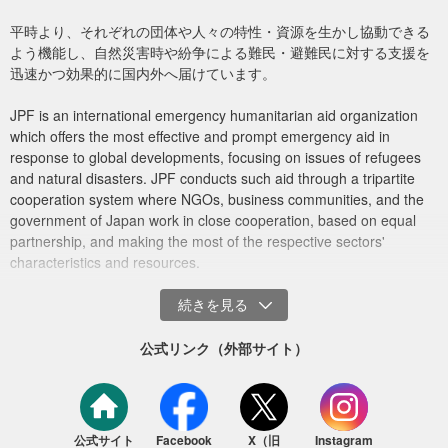
団体と連携し、被災の状況や支援のニーズを調査しました。マンダ
平時より、それぞれの団体や人々の特性・資源を生かし協動できる
レーで食料や衛生用品、生活必需品を調達し、支援が必要な方々へ
よう機能し、自然災害時や紛争による難民・避難民に対する支援を
の緊急物資の配布を行いました。
迅速かつ効果的に国内外へ届けています。
今回の震災により家屋が崩壊し、あるいは建物が残っても余震への
JPF is an international emergency humanitarian aid organization
恐怖から建物内で生活できないなど精神的にストレスを抱える人た
which offers the most effective and prompt emergency aid in
ちが多いことから、シェルター支援も含め、現地提携団体と引き続
response to global developments, focusing on issues of refugees
き、中長期にわたる生活再建の被災者支援を計画していきます。
and natural disasters. JPF conducts such aid through a tripartite
cooperation system where NGOs, business communities, and the
●地震による疲労を訴える患者も。～巡回診療で健康を守る
government of Japan work in close cooperation, based on equal
～（2025年4月28日更新）
partnership, and making the most of the respective sectors'
characteristics and resources.
公式リンク（外部サイト）
公式サイト
Facebook
X（旧
Instagram