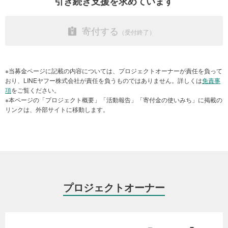
引き続き支援を求めています
で被災地で活動し、2023年12月24日にレスキュー隊は現地から撤
（PDF）
収。これ以降は被災村の関係者と連絡をとり、物資を提供しまし
た。
寄付する
※当募金ページに記載の内容については、プロジェクトオーナーが責任を負って
おり、LINEヤフー株式会社が責任を負うものではありません。詳しくは
免責事
項
をご覧ください。
※本ページの「プロジェクト概要」「活動報告」「寄付金の使いみち」に掲載の
リンクは、外部サイトに移動します。
プロジェクトオーナー
毛布を運ぶ支援チーム（2023年12月、中国）