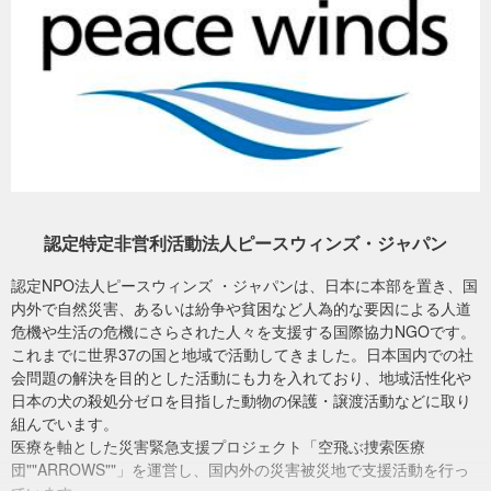
認定特定非営利活動法人ピースウィンズ・ジャパン
認定NPO法人ピースウィンズ ・ジャパンは、日本に本部を置き、国
内外で自然災害、あるいは紛争や貧困など人為的な要因による人道
危機や生活の危機にさらされた人々を支援する国際協力NGOです。
これまでに世界37の国と地域で活動してきました。日本国内での社
会問題の解決を目的とした活動にも力を入れており、地域活性化や
毛布を運ぶ支援チーム（2023年12月、中国）
日本の犬の殺処分ゼロを目指した動物の保護・譲渡活動などに取り
組んでいます。
■提携団体「公羊会」からの報告
医療を軸とした災害緊急支援プロジェクト「空飛ぶ捜索医療
公羊会レスキューチームは甘粛省地震救援のために、合計で隊員33
団""ARROWS""」を運営し、国内外の災害被災地で支援活動を行っ
名（浙江チーム9人、陝西チーム6人、甘粛チーム10人、四川チーム