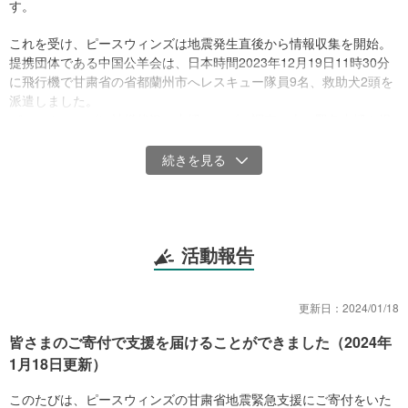
す。
これを受け、ピースウィンズは地震発生直後から情報収集を開始。
提携団体である中国公羊会は、日本時間2023年12月19日11時30分
に飛行機で甘粛省の省都蘭州市へレスキュー隊員9名、救助犬2頭を
派遣しました。
ピースウィンズは被災状況や支援ニーズの調査の上、緊急支援を提
携団体とともに実施する予定です。
活動報告
更新日：
2024/01/18
皆さまのご寄付で支援を届けることができました（2024年
1月18日更新）
このたびは、ピースウィンズの甘粛省地震緊急支援にご寄付をいた