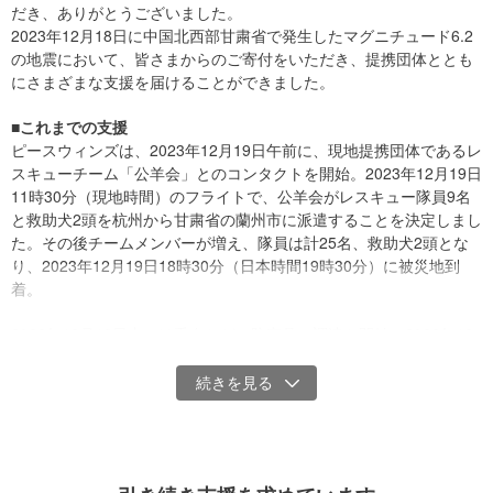
だき、ありがとうございました。
2023年12月18日に中国北西部甘粛省で発生したマグニチュード6.2
の地震において、皆さまからのご寄付をいただき、提携団体ととも
出動する提携団体の隊員と救助犬
にさまざまな支援を届けることができました。
■これまでの支援
寄付金の使い道
ピースウィンズは、2023年12月19日午前に、現地提携団体であるレ
スキューチーム「公羊会」とのコンタクトを開始。2023年12月19日
皆様からいただいたご寄付は、中国甘粛省地震の被災地・被災者支
11時30分（現地時間）のフライトで、公羊会がレスキュー隊員9名
援活動に使用します。
と救助犬2頭を杭州から甘粛省の蘭州市に派遣することを決定しまし
た。その後チームメンバーが増え、隊員は計25名、救助犬2頭とな
・人や動物に対する食料および救急医療用品などの物資支援
り、2023年12月19日18時30分（日本時間19時30分）に被災地到
・避難所への緊急物資支援
着。
・被災地の復旧・復興支援
・その他被災地のニーズに応じた支援
2023年12月19日中には毛布などの防寒具の調達を開始。2023年12
・支援に伴う事務局運営費
月20日、救助犬による捜索開始。チームを2つに分けて、捜索活動
をしながら支援物資の配布をするチームと、村のさらに奥で調査を
※現地の状況によって支援内容・活動内容が変更・追加となる場合が
するチームに分けて活動しました。
あります。
※ピースウィンズ・ジャパン寄付金など取扱規程は下記をご参照くだ
気温はマイナス15度で、深夜になるとさらに寒かったため、暖房器
さい。
具や発電機なども支援物資として配布しました。2023年12月23日ま
特定非営利活動法人ピースウィンズ・ジャパン寄付金等取扱規程