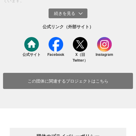
ています。
8人）と捜索救助犬2頭を派遣しました。生命探知機などの専門的な
救助用資機材を携帯し、2023年12月19日午後18時頃に被災地に集
結、甘粛の積石山県大河家鎮に到着しました。
公式リンク（外部サイト）
2023年12月21日午前10時まで、被災地で崩壊した家屋40軒を捜索
し、テント45張を設置しました。2023年12月21日、公羊会は各方
面の方々と協力し、日用物資を支援しました。また2023年112月28
日には、甘粛省康吊村で毛布250枚、コート250着を配布しました。
公式サイト
Facebook
X（旧
Instagram
Twitter）
この団体に関連するプロジェクトはこちら