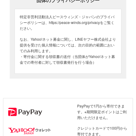
団体のプライバシーポリシー
発電機の支援（2023年12月、中国）
■支援した物資
特定非営利活動法人ピースウィンズ・ジャパンのプライバ
・大型野外プレハブ住宅10軒
シーポリシーは、https://peace-winds.org/privacyをご覧く
・コンパクトガソリン発電機30台
ださい。
・布団680セット
なお、Yahoo!ネット募金に関し、LINEヤフー株式会社より
・毛布250枚
提供を受けた個人情報については、次の目的の範囲におい
・暖房器具300個
てのみ利用します。
・綿入れのオーバーコート350着
・寄付金に関する領収書の送付（当団体がYahoo!ネット募
・コート250着
金での寄付者に対して領収書発行を行う場合）
・ウインドブレーカー100着
・電気毛布500枚
・使い捨てカイロ10,000個
・消毒液3,000本
・マスク2,000箱
・ミネラルウオーター300箱
・インスタントラーメン140箱
PayPayで1円から寄付できま
・電気暖房100個
す。※期間限定ポイントはご利
・消毒アルコール30箱
用いただけません。
・饅頭（まんじゅう）75キロ
クレジットカードで100円から
寄付できます。