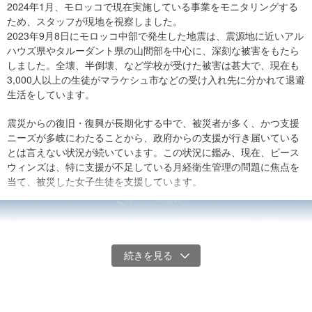
2024年1月、モロッコで現在実施している事業をモニタリングする
皆様からいただいたご寄付は、モロッコ地震の被災地・被災者支援
ため、スタッフが現地を視察しました。
活動に使用します。
2023年9月8日にモロッコ中部で発生した地震は、震源地に近いアル
ハウズ県やタルーダント県の山間部を中心に、深刻な被害をもたら
・人や動物に対する食料および救急医療用品等の物資支援
しました。全壊、半倒壊、など学校が受けた被害は甚大で、現在も
・避難所への緊急物資支援
3,000人以上の生徒がマラケシュ市などの受け入れ先に分かれて退避
・被災地の復旧・復興支援
生活をしています。
・その他被災地のニーズに応じた支援
・支援に伴う事務局運営費
震災からの復旧・復興が長期化する中で、被災者が多く、かつ支援
ニーズが多岐にわたることから、政府からの支援が行き届いている
※ピースウィンズ・ジャパン寄付金など取扱規程は下記をご参照くだ
とは言えない状況が続いています。この状況に鑑み、現在、ピース
さい。
ウィンズは、特に支援が不足している月経衛生管理の問題に焦点を
特定非営利活動法人ピースウィンズ・ジャパン寄付金等取扱規程
当て、被災した女子生徒を支援しています。
（PDF）