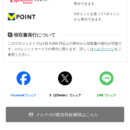
えるほどの陽気です。しかし、一瞬にして生まれ育った家屋が崩れ
寄付できます。
去った経験、ご家族やお知り合いを亡くした経験など、計り知れな
Vポイントを使って1ポイント
いトラウマを抱えた生徒たちの心の傷は、そう簡単に癒えるもので
から寄付できます。
はありません。
また、その悲しみの中、女子生徒たちは、震災によってさらに深刻
領収書発行について
化している「生理の貧困」により、非衛生的な月経管理に起因した
このプロジェクトでは1回
3,000
円以上の寄付から領収書の発行が可能で
感染症などのリスクに直面しているとともに、月経期間中は欠席す
す。※クレジットカードでの寄付に限ります。詳しくは
ヘルプページ
をご
るなど学業の継続が脅かされているのです。
参照ください。
ピースウィンズは、被災した女子生徒が月経期間を安全かつ衛生的
に過し、将来の夢や希望に向けて学びを継続できるように、一人一
人の生徒に寄り添う支援を、これからも進めてまいります。引き続
きご支援のほど、どうぞよろしくお願いいたします。
Facebookでシェア
X（旧Twitter）でシェア
LINE でシェア
「もうひとりぼっちじゃない」被災犬タラのものがたり
（2023年10月12日更新）
メルマガの配信登録/解除はこちら
ピースウィンズは2023年9月8日の地震発災3日後から6人のチームで
現地入りし、被災地支援を行ってきました。現地での活動に現地の
事情に通じ専門分野で活動してきた現地提携団体との連携は不可欠