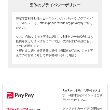
団体のプライバシーポリシー
特定非営利活動法人ピースウィンズ・ジャパンのプライバ
シーポリシーは、https://peace-winds.org/privacyをご覧く
ださい。
なお、Yahoo!ネット募金に関し、LINEヤフー株式会社より
提供を受けた個人情報については、次の目的の範囲におい
てのみ利用します。
・寄付金に関する領収書の送付（当団体がYahoo!ネット募
金での寄付者に対して領収書発行を行う場合）
ワークショップの講師と参加者、ピースウィンズスタッフとともに。月経衛生
管理キットを持っています（2024年1月14日 モロッコ・マラケシュ）
PayPayで1円から寄付できま
す。※期間限定ポイントはご利
地震被災から4カ月、震源地からは約71km離れたマラケシュ市を見
用いただけません。
ると、都市部は復興を遂げ、活気を取り戻したかのように見えま
す。またマラケシュ市は砂漠地帯のため、1月でも日中は25度を超
クレジットカードで100円から