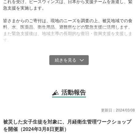
これを受け、ピースウィンズは、日本から支援チームを派遣し、緊
急支援を実施します。
皆さまからのご寄付は、現地のニーズを調査の上、被災地域での食
料、水、医薬品、衛生用品、避難所などの緊急支援に活用します。
また緊急支援後は、地域主導の長期的な復旧・復興支援を支援しま
す。
被災地に、皆さまのあたたかいご支援をお願いいたします。
＜寄付受付期間延長のお知らせ＞
2023年9月8日深夜（日本時間9日朝）にモロッコ中部でM6.8の地震
が発生し、甚大な被害をもたらしました。ピースウィンズは、震災
の影響により問題が深刻化しているにもかかわらず支援が特に不足
している月経衛生管理に目を向け、現地提携団体と共に、被災女子
活動報告
を対象としてワークショップを開催し、月経用品を提供していま
す。より多くの被災女子が、月経期間を安全かつ衛生的に過して学
校生活を安心して送り、将来の夢や希望に向けて前進できるよう、
更新日：
2024/03/08
寄付受付期間を延長いたします。（2024年3月8日更新）
被災した女子生徒を対象に、月経衛生管理ワークショップ
を開催（2024年3月8日更新）
寄付金の使い道