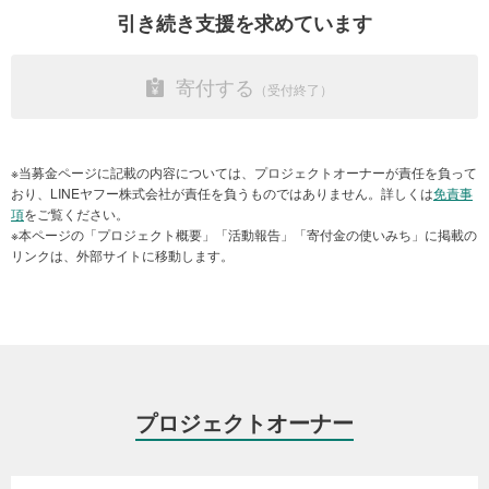
引き続き支援を求めています
寄付する
※当募金ページに記載の内容については、プロジェクトオーナーが責任を負って
おり、LINEヤフー株式会社が責任を負うものではありません。詳しくは
免責事
地方からの特待生らが生活するために建てられた「Dar Sraghna」と呼ばれる
項
をご覧ください。
寄宿舎。現在は被災生徒の避難場所として利用されています（2024年1月17
※本ページの「プロジェクト概要」「活動報告」「寄付金の使いみち」に掲載の
日 モロッコ・マラケシュ）
リンクは、外部サイトに移動します。
ピースウィンズは、現地のNGO団体「プロジェクト・ソア」と提携
し、当該国の学校教育を管轄する政府機関と調整を重ね、マラケシ
ュ市に避難している、もしくは避難指示区域外ではあるものの震災
の被害が大きいアミズミズ村の学校に通う12歳から18歳の女子生徒
を対象として、ワークショップを開催し、月経に関する正しい知識
や繰り返し使える布ナプキンを含む月経衛生管理キットを提供して
プロジェクトオーナー
います。
被災した女子生徒たちは、社会文化的背景や貧しさから、震災以前