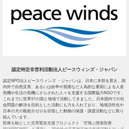
より月経に関する知識や月経用品へのアクセスが限られていまし
た。そのため、生徒に近い年齢で、かつ、専門的知識を兼ね備える
現地医学部の女子大生を中心にワークショップの講師として選定
し、事前トレーニングを重ねたうえでワークショップを実施してい
ます。また、ワークショップへの参加者はなるべく各グループ20人
程度とし、生徒一人一人に寄り添う時間を確保するよう努めていま
す。
私たちが視察したワークショップに参加した女子生徒の中には、初
経を迎えることが結婚できる年齢になったと誤って認識していた生
徒や、月経用品が購入できないことから月経期間中は学校に行けな
認定特定非営利活動法人ピースウィンズ・ジャパン
かった生徒がいました。特に、震災に伴い突如家族と離れて不慣れ
な土地や場所で避難生活を送るようになった女子生徒は、母親など
認定NPO法人ピースウィンズ ・ジャパンは、日本に本部を置き、国
に月経について尋ねることができなくなったため、月経期間中不安
内外で自然災害、あるいは紛争や貧困など人為的な要因による人道
な気持ちで過ごしていたそうです。
危機や生活の危機にさらされた人々を支援する国際協力NGOです。
これまでに世界37の国と地域で活動してきました。日本国内での社
ワークショップを通して講師が優しく寄り添い、月経についてわか
会問題の解決を目的とした活動にも力を入れており、地域活性化や
りやすく説明することで、女子生徒たちは、一人、また一人と、今
日本の犬の殺処分ゼロを目指した動物の保護・譲渡活動などに取り
まで疑問に思っていたことを質問したり、今まで抱えていた不安な
組んでいます。
気持ちを打ち明けたりしてくれました。そして、ワークショップの
医療を軸とした災害緊急支援プロジェクト「空飛ぶ捜索医療
最後には、女子生徒が、「支援者の皆さまへ」と、私たちに温かい
団"ARROWS"」を運営し、国内外の災害被災地で支援活動を行って