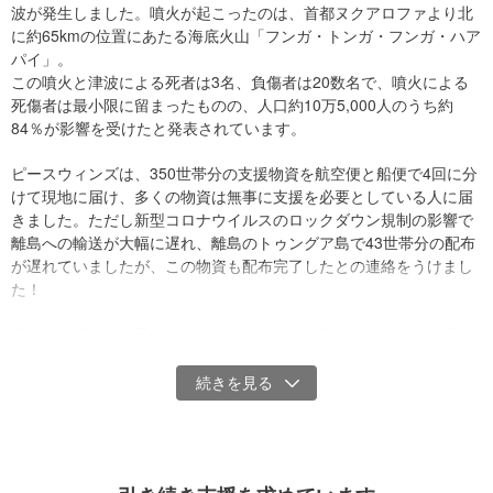
波が発生しました。噴火が起こったのは、首都ヌクアロファより北
に活用します。
に約65kmの位置にあたる海底火山「フンガ・トンガ・フンガ・ハア
また緊急支援後は、地域主導の長期的な復旧・復興支援を支援しま
パイ」。
す。
この噴火と津波による死者は3名、負傷者は20数名で、噴火による
死傷者は最小限に留まったものの、人口約10万5,000人のうち約
被災地に、皆様のあたたかいご支援をお願いいたします。
84％が影響を受けたと発表されています。
＜受付期間延長のお知らせ＞
ピースウィンズは、350世帯分の支援物資を航空便と船便で4回に分
現地はCOVID-19の影響でロックダウンが続いていたため、ロックダ
けて現地に届け、多くの物資は無事に支援を必要としている人に届
ウン中に配布が進まなかった物資の配布（離島も含めた）を進める
きました。ただし新型コロナウイルスのロックダウン規制の影響で
など支援活動を継続していますので、寄付受付期間を延長いたしま
離島への輸送が大幅に遅れ、離島のトゥングア島で43世帯分の配布
す。（2022年7月6日更新）
が遅れていましたが、この物資も配布完了したとの連絡をうけまし
た！
寄付金の使い道
最近の被災地の様子について、噴火から9カ月たった2022年10月に
皆様からいただいたご寄付は、トンガ沖火山噴火被害の被災地・被
現地で視察と調査を行った、ピースウィンズの関係団体である一般
災者支援活動に使用します。
社団法人BULAVITYの代表理事 曽根拓也氏から情報をいただきまし
た。
・人や動物に対する食料および救急医療用品等の物資支援
・避難所への緊急物資支援
・被災地の復旧・復興支援
・その他被災地のニーズに応じた支援