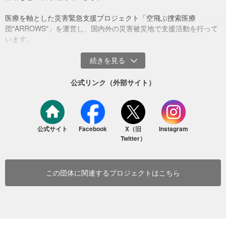
政府が再建中の移住用住宅（撮影：2022年10月10～17日 場所：トンガタプ
医療を軸とした災害緊急支援プロジェクト「空飛ぶ捜索医療
島）
団"ARROWS"」を運営し、国内外の災害被災地で支援活動を行って
います。
●産業への影響
主要産業である農業への被害は甚大で、一時は降灰により作物が全
滅したところも多く、また、観光産業へのダメージも大きいようで
す。
公式リンク（外部サイト）
公式サイト
Facebook
X（旧
Instagram
Twitter）
この団体に関連するプロジェクトはこちら