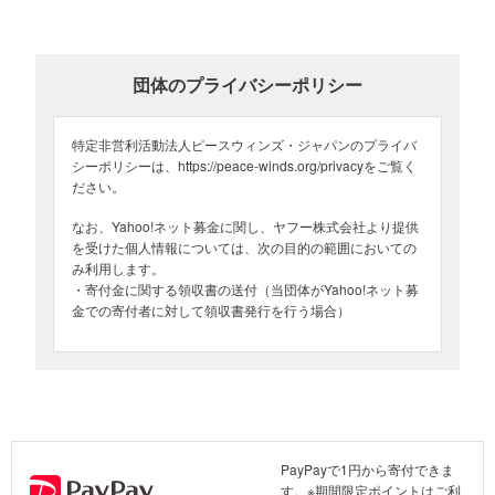
燃えてしまったコーヒーの木とコーヒーチェリー（撮影：2022年10月10～17
団体のプライバシーポリシー
日 場所：トンガタプ島）
緊急支援の段階で新型コロナのまん延があったためロックダウンを
特定非営利活動法人ピースウィンズ・ジャパンのプライバ
実施したところ、輸入や船の寄港が禁止されてしまい、物資の配給
シーポリシーは、https://peace-winds.org/privacyをご覧く
に支障をきたすケースや、復興に遅れが生じているエリアもあるよ
ださい。
うでした。
なお、Yahoo!ネット募金に関し、ヤフー株式会社より提供
を受けた個人情報については、次の目的の範囲においての
み利用します。
・寄付金に関する領収書の送付（当団体がYahoo!ネット募
金での寄付者に対して領収書発行を行う場合）
PayPayで1円から寄付できま
す。※期間限定ポイントはご利