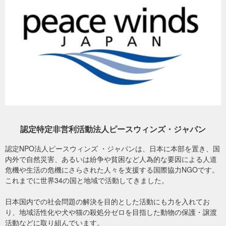
す。政府によって移住が必要となった人向けに移住先住居が建設さ
れていました。ただの箱としての"house"ではなく、家具や生活に必
要な物資を含めた、家族が生きる場所としての"home"を再建するこ
とが政府の方針です。
認定特定非営利活動法人ピースウィンズ・ジャパン
認定NPO法人ピースウィンズ ・ジャパンは、日本に本部を置き、国
内外で自然災害、あるいは紛争や貧困など人為的な要因による人道
危機や生活の危機にさらされた人々を支援する国際協力NGOです。
これまでに世界34の国と地域で活動してきました。
日本国内での社会問題の解決を目的とした活動にも力を入れてお
り、地域活性化や犬や猫の殺処分ゼロを目指した動物の保護・譲渡
活動などに取り組んでいます。