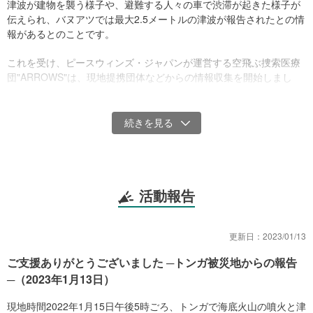
津波が建物を襲う様子や、避難する人々の車で渋滞が起きた様子が
伝えられ、バヌアツでは最大2.5メートルの津波が報告されたとの情
報があるとのことです。
これを受け、ピースウィンズ・ジャパンが運営する空飛ぶ捜索医療
団"ARROWS"は、現地提携団体などからの情報収集を開始しまし
た。
私たちは、たまたまニュージーランドを訪れていたトンガ現地団体
の代表と連絡を取ることができました。現地団体代表によると、ト
ンガにいる団体スタッフとは噴火以降連絡が取れておらず、安否も
まだ確認できていないということです。
現地団体からは当面のニーズとして、
活動報告
1.安全な水の確保
（火山灰で家庭用水タンクが汚染された可能性が高い）
2.厚く積もった火山灰の除去作業
更新日：
2023/01/13
ご支援ありがとうございました ─トンガ被災地からの報告
が挙げられています。
─（2023年1月13日）
このようなニーズを受け、皆様からのご寄付は提携団体を通じて、
現地時間2022年1月15日午後5時ごろ、トンガで海底火山の噴火と津
被災地域での食料、水、医薬品、衛生用品、避難所などの緊急支援