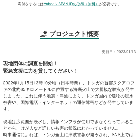
寄付をするには
Yahoo! JAPAN IDの取得（無料）
が必要です。
プロジェクト概要
更新日：
2023/01/13
現地団体に調査を開始！
緊急支援に力を貸してください！
2022年1月15日13時10分頃（日本時間）、トンガの首都ヌクアロフ
ァの北約65キロメートルに位置する海底火山で大規模な噴火が発生
しました。これに伴う地震・津波により、トンガ国内で建物の浸水
被害や、国際電話・インターネットの通信障害などが発生していま
す。
現地は広範囲が浸水し、情報インフラが使用できなくなっているこ
とから、けが人など詳しい被害の状況はわかっていません。
時事通信によれば、トンガ全土に津波警報が発令され、SNS上では