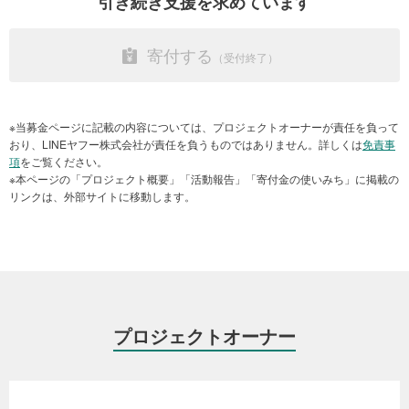
引き続き支援を求めています
・支援に伴う事務局運営費
※ピースウィンズ・ジャパン寄付金など取扱規程は下記をご参照くだ
寄付する
さい。
特定非営利活動法人ピースウィンズ・ジャパン寄付金等取扱規程
（PDF）
※当募金ページに記載の内容については、プロジェクトオーナーが責任を負って
"#トンガ火山噴火"
おり、LINEヤフー株式会社が責任を負うものではありません。詳しくは
免責事
項
をご覧ください。
※本ページの「プロジェクト概要」「活動報告」「寄付金の使いみち」に掲載の
現地の学生たちと曽根氏（撮影：2022年10月10～17日 場所：トンガタプ
リンクは、外部サイトに移動します。
島）
●現在のトンガの状況
水や食料などの緊急支援はある程度行き渡っており、ライフライン
も復旧していました。
火山灰の撤去に数カ月を要したようですが、滞在時は奇麗になって
おり、緊急支援のフェーズは脱し、本格的に復興に向かっているこ
プロジェクトオーナー
とがうかがえました。
建物被害を受けた住民に対する仮設住宅の建設も進んでおり、被害
の大きかった離島から本島へ一時避難している住民も多いようで