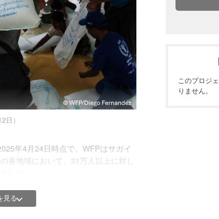
このプロジェ
りません。
レーで倒壊した建物（2025年3月30日）
ンマー地震の緊急食料支援へのご支援を
12日）
25年4月24日時点で、WFPはサガイ
の各地域において、31万人以上に対し
いました。
ミャンマー地震緊急食料支援」に大切に
動対応）は完了しており、今後はニー
を見る
かった38万4,000人を対象とした第2