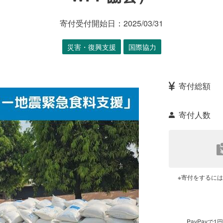
寄付受付開始日：
2025/03/31
災害・復興支援
国際協力
寄付総額
寄付人数
※寄付をするに
PayPay