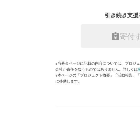
国連WFPは紛争、自然災害やパンデ
フェーズの支援を開始します。
て対応する組織です。世界中どこへで
引き続き支援
とを目指して活動し、その後迅速に
【各地の支援状況】
マンダレー：13郡区で約5万1,000
また、国連のロジスティックス（物
施
寄付
争・災害地域に救援物資を届ける役
サガイン：約3万人に、米・豆・油・
ても、遠隔地域における情報通信サ
スケットを配布
南シャン州：被害の大きい地域で約2
※活動を支える事務所の管理運営費な
※当募金ページに記載の内容については、プロジェ
ネピドー：約1万1,000人に栄養強
会社が責任を負うものではありません。詳しくは
切に活用させていただきます。
※本ページの「プロジェクト概要」「活動報告」
今後はマンダレー、サガイン、バゴ
に移動します。
■最新情報・お問合せについて：
8,000人への現金給付が開始される予
電話：0120-496-819（年始を除く
最新情報：
公式ホームページ
<支援内容>
ニーズ調査結果に基づいた食料およ
については状況や資源の確保状況に
マンダレー：米・栄養支援、または