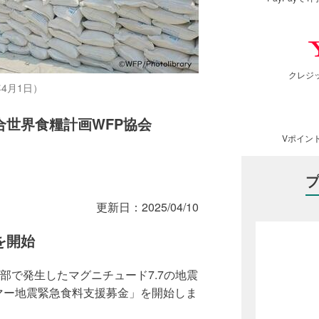
クレジ
4月1日）
合世界食糧計画WFP協会
Vポイン
更新日：
2025/04/10
を開始
中部で発生したマグニチュード7.7の地震
マー地震緊急食料支援募金」を開始しま