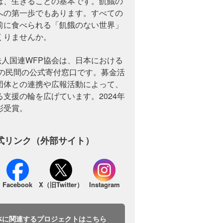
は、生きることの基本です。飢餓の
への第一歩でもあります。すべての
前に食べられる「飢餓のない世界」
くりませんか。
法人国連WFP協会は、日本における
への民間の公式寄付窓口です。募金活
団体との連携や広報活動によって、
支援の輪を広げています。2024年
彰受賞。
式リンク（外部サイト）
Facebook
X（旧Twitter）
Instagram
体に関連するプロジェクトはこちら