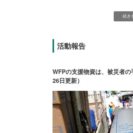
緊急支援を実施していくために現時点
続き
1,700万米ドルです。
・最初の週に20万人の被災者に届ける
資金：50万米ドル）
・43万人に対する1カ月分の食料支援
活動報告
・8万世帯に対する1カ月分の緊急現金
WFPの支援物資は、被災者の手
26日更新）