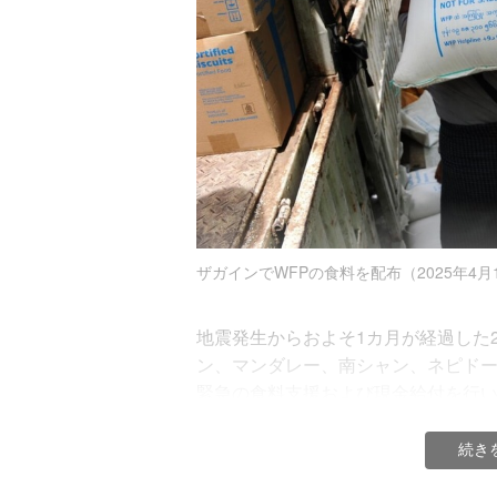
ミャンマー中部で発生した地震の後、マンダ
これらの支援を実施するため、ミャ
ザガインでWFPの食料を配布（2025年4月
賜りますようお願い申し上げます。
地震発生からおよそ1カ月が経過した20
寄付金の使いみち
ン、マンダレー、南シャン、ネピドー
緊急の食料支援および現金給付を行
皆様からのご寄付は、国連WFPの「
使わせていただきます。
地震対応の第1フェーズ（月単位の初
続き
ズ調査の結果に基づき、特に被害の大き