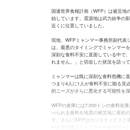
国連世界食糧計画（WFP）は被災地
始しています。震源地は武力紛争の
近くに位置していました。
現地、WFPミャンマー事務所副代表
は、最悪のタイミングでミャンマーを
深刻な食料不安に直面している中で
れません。」と切迫した状況を語っ
ミャンマーは既に深刻な食料危機に直面し
つまり4人に1人が食料不安に陥る見
的ニーズがさらに悪化する可能性を
WFPの倉庫には7,000トンの食料在
べられる食料を地震の被災地に最初
す。さらにWFPはロジスティクスと
や人道支援コミュニティーをサポー