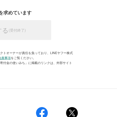
ミックなどさまざまな緊急事態に率先し
も48時間以内に最初の食料を届けるこ
を求めています
支援を拡大します。
世帯（25万人以上）に緊急食料支援を実
資輸送）チームのリーダーとして、紛
する
割を担っています。緊急通信の面におい
塩・栄養強化ビスケットなどの食料バ
ービスを提供しています。
万人に現金給付を実施
どのため、最大20％を運営費として大
クトオーナーが責任を負っており、LINEヤフー株式
化ビスケットと現金を配布
免責事項
をご覧ください。
「寄付金の使いみち」に掲載のリンクは、外部サイト
ー、カインのアクセス困難な地域に住む
定です。
年中無休）
び現金給付を実施しており、以降の支援
応じて判断されます。
現金給付