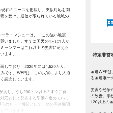
の現在のニーズを把握し、支援対応を開
影響を受け、通信が限られている地域の
シーラ・マシューは、「この強い地震
襲いました。すでに国民の4人に1人が
、ミャンマーはこれ以上の災害に耐えら
ています。
特定非営
ており、2025年には1,520万人、
国連WFP
込みです。WFPは、この災害により人道
る国連唯一
深く懸念しています。
災害や紛争
庫があり、うち200トン以上のすぐに食
の改善、学
の対応として配布する準備を進めていま
120以上
通信のリード機関として、他の国連機関
トしていきます。