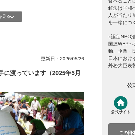
食べること
解決は平和
でWFPが必要とする総支援金額は約
人が当たり
を見る
を一緒につ
220トンの栄養強化ビスケット（必要
※認定NPO
（必要資金：660万米ドル）
国連WFP
支援（必要資金：1,000万米ドル）
動、企業・
日本における
更新日：
2025/05/26
外務大臣表
に渡っています（2025年5月
公
公式サイト
この団