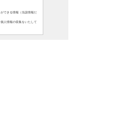
とができる情報（当該情報だ
、個人情報の収集をいたして
者への開示はいたしません。
う場合、該当第三者に対し
よう努めます。なお、この個