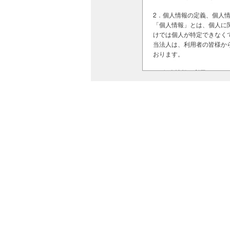
2．個人情報の定義、個人
「個人情報」とは、個人に
けでは個人が特定できなく
当法人は、利用者の皆様か
おります。
3．個人情報の利用
ご提供いただいた個人情報
寄付金に関する領収書の送
4．個人情報の第三者への
当法人では、ユーザーの皆
ただし、以下の場合は除き
利用者本人が事前に開示に
法令に基づき開示の要請が
人の生命、身体または財産
その他、「３.個人情報の
ては、該当個人情報の適切
5．法令の遵守
こうした活動の積み重ねで、これま
当法人は、関連する各種法