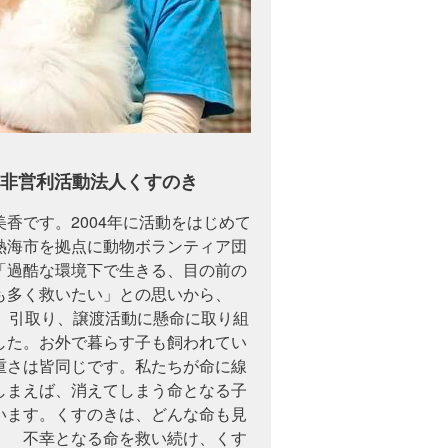
非営利活動法人くすのき
香です。2004年に活動をはじめて
熱海市を拠点に動物ボランティア団
「過酷な環境下で生きる、目の前の
も多く救いたい」との思いから、
護、引取り、譲渡活動に懸命に取り組
した。お外で暮らす子も飼われてい
重さは皆同じです。私たちが命に線
しまえば、消えてしまう命となる子
います。くすのきは、どんな命も見
！ 不幸となる命を救い続け、くす