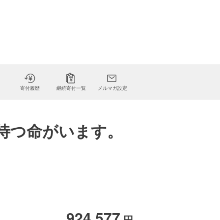
寄付履歴
継続寄付一覧
メルマガ設定
待つ命がいます。
924,577
円