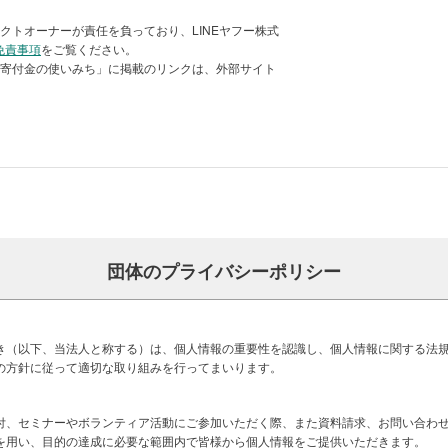
クトオーナーが責任を負っており、LINEヤフー株式
免責事項
をご覧ください。
「寄付金の使いみち」に掲載のリンクは、外部サイト
団体のプライバシーポリシー
はありません。猫の性格や体調、新しい
めながら、本当に幸せに暮らせるご縁だ
数カ月から数年かかることもありま
き（以下、当法人と称する）は、個人情報の重要性を認識し、個人情報に関する法
の方針に従って適切な取り組みを行ってまいります。
付、セミナーやボランティア活動にご参加いただく際、また資料請求、お問い合わ
を用い、目的の達成に必要な範囲内で皆様から個人情報をご提供いただきます。