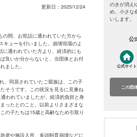
のきが消え
更新日：
2025/12/24
め、小さな
いします。
もの間、お世話に通われていた方から
公
レスキューを行いました。崩壊現場のよ
話に通われていた方より、経済的にも
れば良いか分からないと、当団体とお付
られました。
公式サイト
され、同居されていたご親族は、この子
この団
ったそうです。この状況を見るに見兼ね
に通われていましたが、経済的負担と身
しまったとのこと。以前よりさまざまな
この子たちは15歳と高齢なため引取り
の急逝や施設入所、多頭飼育崩壊などに