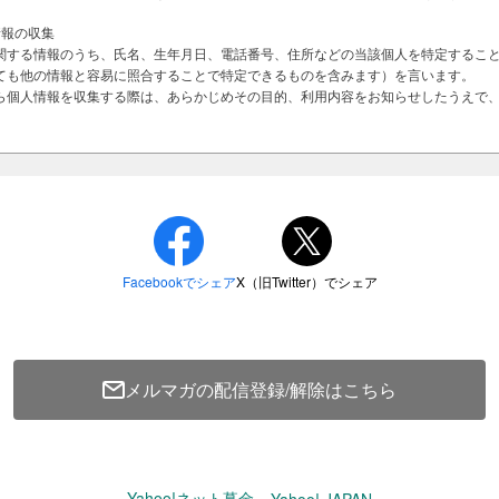
情報の収集
関する情報のうち、氏名、生年月日、電話番号、住所などの当該個人を特定するこ
ても他の情報と容易に照合することで特定できるものを含みます）を言います。
ら個人情報を収集する際は、あらかじめその目的、利用内容をお知らせしたうえで
は当法人のミッションに基づき、以下の目的のために使用します。
付
開示
様の個人情報に関して、ご本人の同意を事前に得た場合を除いて、原則として第三
ます。
同意した場合
ある場合
の保護のために開示の必要があり、本人の同意を得ることが困難である場合
メルマガの配信登録/解除はこちら
利用」を実施するにあたり、当法人が必要と判断した場合 なお、第三者への提供を行
かつ厳重な管理を求めてまいります。
で多くの猫たちが新しい家族と出会って
令又は規範を遵守し、皆様の個人情報の管理運用体制を適宜見直し、改善していく
Yahoo!ネット募金
Yahoo! JAPAN