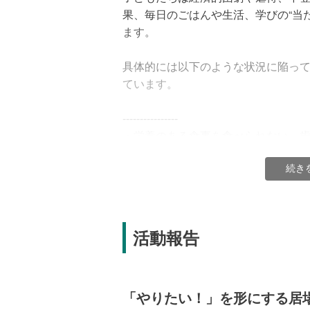
果、毎日のごはんや生活、学びの“当
ます。
具体的には以下のような状況に陥って
ています。
----------------
・栄養のある食事を食べられない、
いていない
・
家庭や学校に居場所がなく
、身近
続き
・
学校の授業についていけず
、自信
----------------
活動報告
「やりたい！」を形にする居場