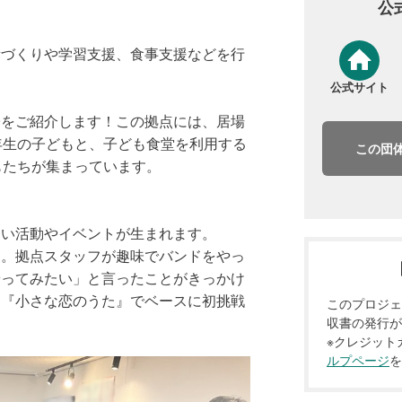
公
どもの居場所づくりや学習支援、食事支援などを行
公式サイト
子をご紹介します！この拠点には、居場
年生の子どもと、子ども食堂を利用する
この団
もたちが集まっています。
しい活動やイベントが生まれます。
つ。拠点スタッフが趣味でバンドをやっ
やってみたい」と言ったことがきっかけ
、『小さな恋のうた』でベースに初挑戦
このプロジェ
収書の発行が
をすかせた子どもの存在
※クレジット
Aさんもその一人でした。
ルプページ
を