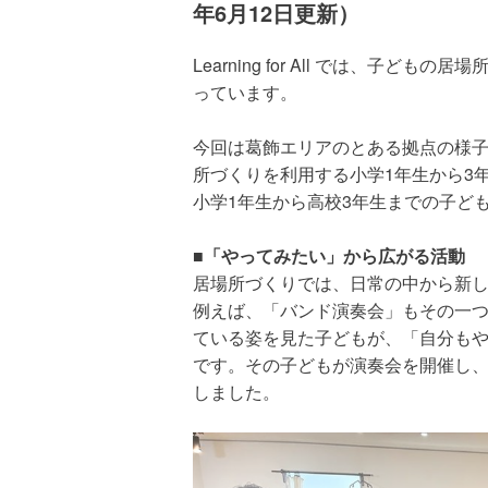
年6月12日更新）
Learning for All では、子
っています。
今回は葛飾エリアのとある拠点の様
所づくりを利用する小学1年生から3
小学1年生から高校3年生までの子ど
■「やってみたい」から広がる活動
居場所づくりでは、日常の中から新
例えば、「バンド演奏会」もその一
ている姿を見た子どもが、「自分も
※写真はイメージです
です。その子どもが演奏会を開催し
しました。
◆「1日の食事は給食だけ」― お腹
居場所拠点に通っている小学5年生の