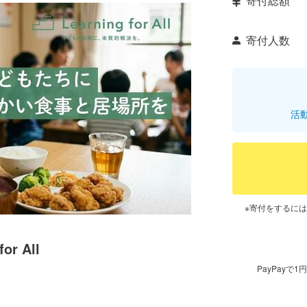
寄付総額
寄付人数
活
※寄付をするに
r All
PayPay