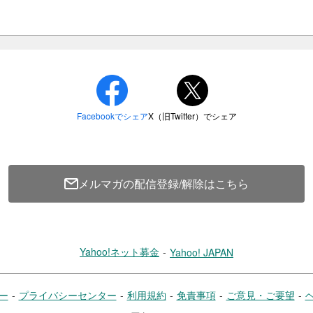
中で、子どもたちの「やってみたい」や
常を積み重ねていきます。
日常を守られているのは皆さまの温かい
ました！（2026年3月13日更
）の2024年度の活動内容をまとめた年次報告書
メルマガの配信登録/解除はこちら
の様子や、実際に拠点に通う子どもたち
います。
Yahoo!ネット募金
Yahoo! JAPAN
ー
プライバシーセンター
利用規約
免責事項
ご意見・ご要望