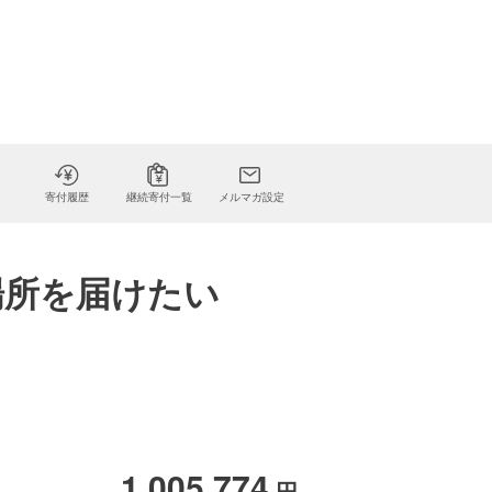
寄付履歴
継続寄付一覧
メルマガ設定
場所を届けたい
1,005,774
円