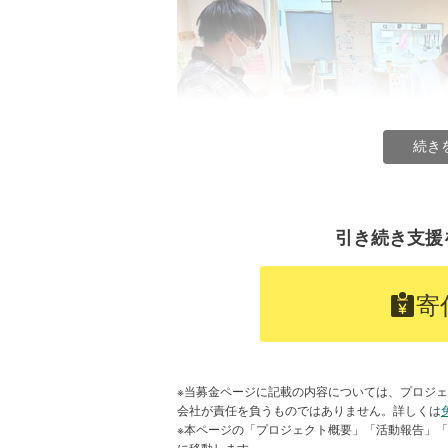
続き
引き続き支援
寄
※当募金ページに記載の内容については、プロジェ
会社が責任を負うものではありません。詳しくは
さらに、2025年12月には別の中学
※本ページの「プロジェクト概要」「活動報告」
開催しました。
に移動します。