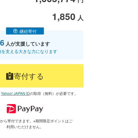
1,850
人
継続寄付
6
人が支援しています
動を支える大きな力になります
寄付する
は
Yahoo! JAPAN ID
の取得（無料）が必要です。
で1円から寄付できます。※期間限定ポイントはご
利用いただけません。