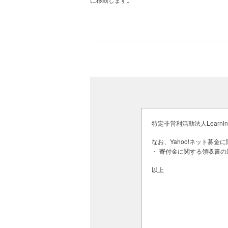
「やりたいことが多すぎる」という
のスケジュールは10分刻み。「はい
込む進行表が完成しました。クリス
マスディナーなど、慌ただしくもや
た。
◆子どもたちに「当たり前」の日常
■食卓での小さな成長
Aさんのような子どもたちが健やかに
子ども食堂では、食事の様子にも変
うな支援を行っています。
2023年頃は、多くの子どもが苦手
特定非営利活動法人Learning fo
慮せず野菜をお皿の上にのせ続けま
・放課後に安心して過ごせるような
それが功を奏したのか、今では野菜
・大学生ボランティアによる個別の
なお、Yahoo!ネット募
ます。
・ 寄付金に関する領収書の
・温かく栄養のある夕飯を提供する
以上
それでも子どもたちが大好きなのは
油淋鶏（ユーリンチー）の日は、あ
かわりしたい？」そんな声かけから
す。