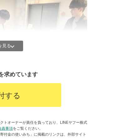
を見る
を求めています
付する
クトオーナーが責任を負っており、LINEヤフー株式
免責事項
をご覧ください。
生の子どもが主体となり、クリスマス会も
「寄付金の使いみち」に掲載のリンクは、外部サイト