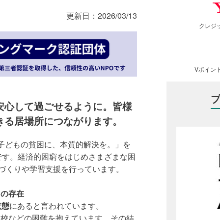
更新日：
2026/03/13
クレジ
Vポイン
安心して過ごせるように。皆様
きる居場所につながります。
A）は、「子どもの貧困に、本質的解決を。」を
です。経済的困窮をはじめさまざまな困
所づくりや学習支援を行っています。
ちの存在
状態
にあると言われています。
登校などの困難を抱えています。その結