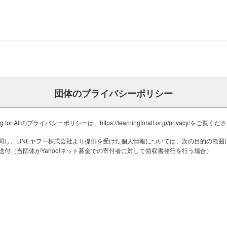
課題と向き合いながら準備を進め、当日
、次！」と、やりたいことをすべて詰め
マスバスケット、短編映画上映、クリス
りたいことを全部やり切る会になりまし
を
生活を送れるよう、私たちは以下のよ
団体のプライバシーポリシー
化があります。
な食材を残していましたが、スタッフは遠
r Allのプライバシーポリシーは、https://learningforall.or.jp/privacy/をご覧く
した。
居場所づくり
も含めて食べる姿が当たり前になってい
学習支援
金に関し、LINEヤフー株式会社より提供を受けた個人情報については、次の目的の範
送付（当団体がYahoo!ネット募金での寄付者に対して領収書発行を行う場合）
「子ども食堂」や食料配布
お肉。揚げ物の日はおかわりが続出し、
っという間になくなりました。「何人お
、みんなで分け合う時間も生まれていま