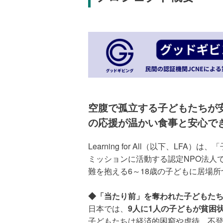
空腹で孤立する子どもたちが
の応援が温かい食事と安心で
Learning for All（以下、LF
ミッションに活動する認定NPO法人
難を抱える6～18歳の子どもに居場
◆「当たり前」を奪われた子どもた
日本では、
9人に1人の子どもが貧困
子どもたちは経済的困窮や虐待、不