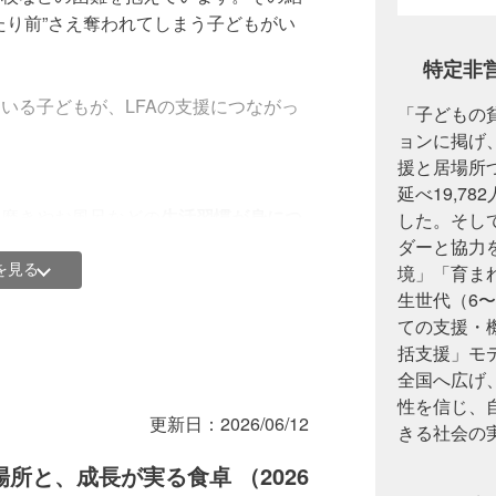
たり前”さえ奪われてしまう子どもがい
特定非営利
いる子どもが、LFAの支援につながっ
「子どもの
ョンに掲げ
援と居場所
延べ19,7
歯磨きやお風呂などの
生活習慣が身につ
した。そし
ダーと協力
に相談できる大人がいない
を見る
境」「育ま
を失っている
生世代（6
ての支援・
括支援」モ
全国へ広げ
性を信じ、
更新日：
2026/06/12
きる社会の
所と、成長が実る食卓 （2026