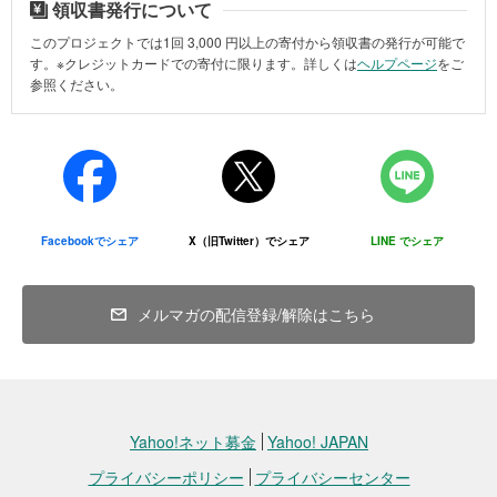
領収書発行について
・お手続きの際に「領収書を希望する」のチェックボックスにチェ
ックを入れてください。お手続きが完了した後での発行希望（再発
このプロジェクトでは1回
3,000
円以上の寄付から領収書の発行が可能で
す。※クレジットカードでの寄付に限ります。詳しくは
ヘルプページ
をご
行含む）への対応はできませんのでご注意ください。
参照ください。
※当法人からの領収書発行時期：毎年1月に発行いたします。
※領収書の日付は、お客様が寄付手続きを行った日、またはプロジェ
クトオーナーに入金された日（原則として寄付手続き日の翌月末日
頃）のいずれかになります。具体的な日付については、プロジェク
トオーナーにご確認ください。
Facebookでシェア
X（旧Twitter）でシェア
LINE でシェア
詳しくは
ヘルプページ
をご参照ください。
メルマガの配信登録/解除はこちら
領収書に関するお問い合わせは、下記までご連絡ください。
＜お問い合わせ先＞
認定特定非営利活動法人LivEQuality HUB
メールアドレス：info@livequality.co.jp
お問い合わせフォーム
Yahoo!ネット募金
Yahoo! JAPAN
プライバシーポリシー
プライバシーセンター
寄付金の使い道