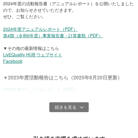
2024年度の活動報告書（アニュアルレポート）を公開いたしました
しかし、支援が必要な世帯の増加と支援内容の広がりにより、行政
ので、お知らせさせていただきます。
からの補助もない中で、助成金だけでは活動を継続することが難し
ぜひ、ご覧ください。
くなってきています。
2024年度アニュアルレポート（PDF）
第4期（令和6年度）事業報告書・計算書類（PDF）
▼その他の最新情報はこちら
LivEQuality HUB ウェブサイト
Facebook
▼2023年度活動報告はこちら（2025年8月20日更新）
2023年度アニュアルレポート（PDF）
第3期（令和5年度）事業報告書・計算書類（PDF）
▼その他の最新情報はこちら
LivEQuality HUB ウェブサイト
Facebook
「こどもえんにち」の様子。子どもたちは、わたがしやスーパーボールすく
い、射的などを無料で思いっきり楽しむことができます