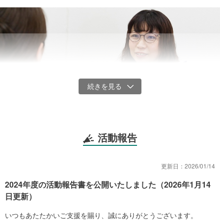
活動報告
面談や家庭訪問を通して日々の困りごとをヒアリングし、医師や弁護士などの
更新日：
2026/01/14
専門家、支援機関などにつなぎます
2024年度の活動報告書を公開いたしました（2026年1月14
これまでも対象となる母子家庭向けに、流しそうめん大会やクリス
日更新）
マス会など、“学び”と“リラックス”を得られるような体験を届けてき
ました。
いつもあたたかいご支援を賜り、誠にありがとうございます。