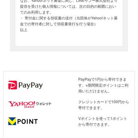
なお、Yahoo!ネット募金に関し、LINEヤフー株式会社より
ます。どうか、あなたの力を貸してください。
提供を受けた個人情報については、次の目的の範囲におい
てのみ利用します。
■LivEQuality HUBについて
・ 寄付金に関する領収書の送付（当団体がYahoo!ネット募
LivEQuality HUBは2022年に名古屋市でスタートした認定NPO法人
金での寄付者に対して領収書発行を行う場合）
です。DVなどで住まいを失った母子家庭の「安心できる住まい」と
以上
「地域とのつながり」を伴走型で支える取り組みが評価され、
Forbes JAPAN「今注目のNPO50」にも選ばれました。
年間200件超の住まいの相談に対応。これまでに累計30世帯77名
（2026年1月時点）に実際の住居提供・見守り支援を実施し、新し
い生活をスタートしています。地方自治体や専門機関、企業、
NPO、ボランティアなど100を超えるパートナーと連携し、多様な
PayPayで1円から寄付できま
支援ネットワークを築いてきました。
す。※期間限定ポイントはご利
用いただけません。
■領収書の発行について
・
LivEQuality HUBは、名古屋市の認定を受けた「認定NPO法人」で
クレジットカードで100円から
す。そのため、当法人へのご寄付は税制上の優遇措置（寄付控除）
寄付できます。
の対象です。
Vポイントを使って1ポイント
・1回3,000円以上のクレジットカードによるご寄付で、領収書の発
から寄付できます。
行を希望して寄付された方に、領収書を発行いたします。