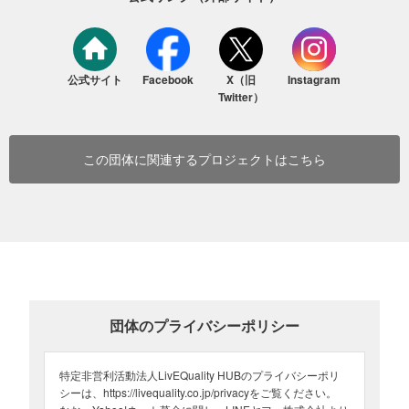
・流しそうめん大会（参加規模：20世帯）
【活動報告】第2回流しそうめん大会を開催しました！
・こどもえんにち（秋祭り
/
参加規模：60～70世帯）
【活動報告】2024年度こどもえんにちを開催しました！
公式サイト
Facebook
X（旧
Instagram
Twitter）
・クリスマス会（参加規模：20世帯）
【活動報告】クリスマス会を実施しました！ ーサンタさんありが
とうー
この団体に関連するプロジェクトはこちら
・ランチ会（参加規模：3～4世帯）
【活動報告】居住者さん向けにランチパーティを開催いたしまし
た！
LivEQuality HUBの取り組みは、全国のさまざまな団体や自治体から
も注目されている、他に類を見ない取り組みです。その基盤を支え
る大切な活動のひとつが、「母子家庭への体験機会の創出」です。
団体のプライバシーポリシー
今後も、より多くの家庭に届けていきたいのですが、開催資金に限
りがあるため、実施できていません。
特定非営利活動法人LivEQuality HUBのプライバシーポリ
安定的にイベントを続けるためには、多くの方からの「500円か
シーは、https://livequality.co.jp/privacyをご覧ください。
ら」のご寄付が母子家庭の“ひととき”を支える大きなチカラになり