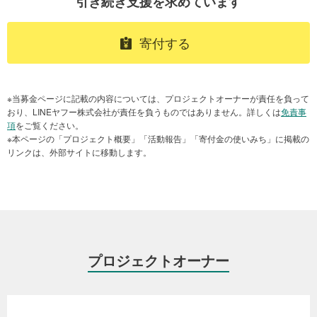
引き続き支援を求めています
■なぜ今、あなたの支援が必要なのか
「子どもが楽しむ姿を見るのは久しぶりでした」
寄付する
「困りごとを自然に相談できて助かった」
「周りに自分以外に子どもを見てくれる、かわいがってくれる人が
いて、嬉しかった。自分ものびのびすることができました」
※当募金ページに記載の内容については、プロジェクトオーナーが責任を負って
住まいの確保をはじめ、訪問や相談対応など、さまざまな伴走支援
おり、LINEヤフー株式会社が責任を負うものではありません。詳しくは
免責事
を行う中で、お母さんたちから届いた声です。
項
をご覧ください。
※本ページの「プロジェクト概要」「活動報告」「寄付金の使いみち」に掲載の
夏の流しそうめん大会や冬のクリスマス会など、LivEQuality HUBが
リンクは、外部サイトに移動します。
提供している体験型イベントは、子どもたちに笑顔を届け、思い出
をつくるだけにとどまりません。
仕事をしながらひとりで子どもを育て、守らなければという責任感
に押しつぶされそうになるお母さんたちの緊張をほぐし、ママ友や
スタッフ、支援機関などと雑談したり、相談したりできる安心の場
にもなっています。
プロジェクトオーナー
また、DV被害を受けている親子の中には、大人数が集まるイベント
に行くことを控えている方もたくさんいます。私たちは、こうした
活動を通じて、母子それぞれの孤立感をやわらげ、自信と安心感を