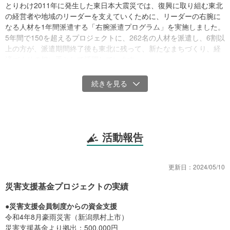
とりわけ2011年に発生した東日本大震災では、復興に取り組む東北
の経営者や地域のリーダーを支えていくために、リーダーの右腕に
なる人材を1年間派遣する「右腕派遣プログラム」を実施しました。
5年間で150を超えるプロジェクトに、262名の人材を派遣し、6割以
上の方が、派遣期間終了後も東北に残って、新たなまちづくり、経
済づくりの担い手として活躍しています。
●災害時が発生した時の「隙間」を埋める
近年、毎年のように大きな災害が日本各地で発生しています。
日本では、行政・社会福祉協議会・災害専門NPOなど、多様な支援
の仕組みが整っています。そうした支援を毛細血管のように被災し
た方々一人ひとりにまで届けていく存在として、その重要性を指摘
されているのが、地域に根差した中間支援組織です。
活動報告
更新日：
2024/05/10
災害支援基金プロジェクトの実績
●災害支援会員制度からの資金支援
令和4年8月豪雨災害（新潟県村上市）
災害支援基金より拠出：500,000円