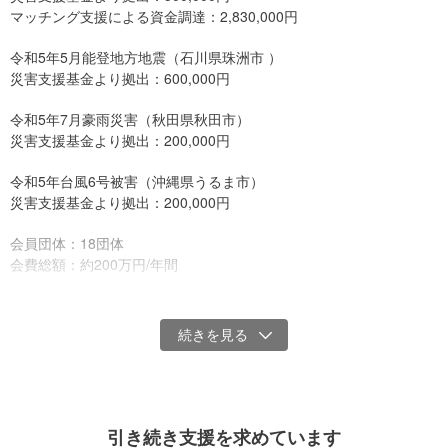
マッチング支援による資金調達：2,830,000円
令和5年5月能登地方地震（石川県珠洲市 ）
災害支援基金より拠出：600,000円
令和5年7月豪雨災害（秋田県秋田市）
災害支援基金より拠出：200,000円
●地域の中長期的な復興を支える存在として
復興はその土地に暮らす方々にとっては、片付けや避難生活が終わ
令和5年台風6号被害（沖縄県うるま市）
ったからと言って終わるものではありません。半年、2年、3年そし
災害支援基金より拠出：200,000円
て、その後もずっと続いていくものです。
会員団体：18団体
しかし、災害が発生してから半年後以降にはボランティアや専門の
会費総額：約200万円/年間
NPOの支援はぐっと減り、復興を支える存在は地域内の人材に移っ
ていきます。
●その他の資金調達支援
一方で中小規模の事業者さんは本格的な再稼働や支援制度の確認・
令和3年熱海市伊豆山土石流災害：総額4,850,000円
申請などが始まり、子どもたちもさまざまな場面でこれまでと違う
令和4年福島県相馬市復興支援センターMIRAI：1,914,000円
日常に遭遇します。そうした一人ひとりの変化に寄り添い、後押し
していくことが地域に根差した中間支援組織には求められていま
SSF研修コンテンツ
す。
引き続き支援を求めています
中間支援組織は日常的に地域との関係性を育んでいるからこそ、災