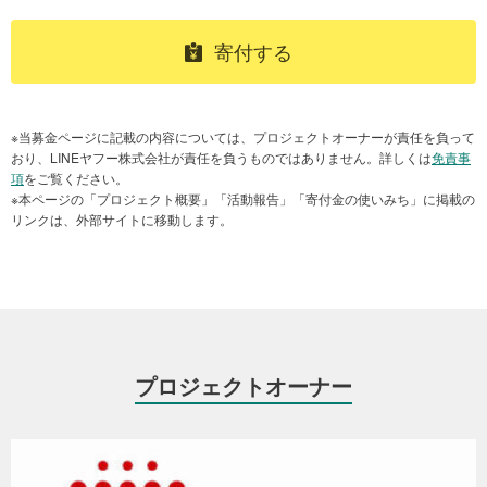
害が発生した時だけでなく、その後の中長期的な地域の復興を支え
ることができるのです。
寄付する
しかし現状では地域の中間支援組織はいずれも小規模で運営してい
る団体も多く、突然発生する災害に対して備える人的・資金的な余
力はありません。そうした中でも代表者や思いあるスタッフが「地
※当募金ページに記載の内容については、プロジェクトオーナーが責任を負って
域のため」という一心でボランタリーな活動をしている現状があり
おり、LINEヤフー株式会社が責任を負うものではありません。詳しくは
免責事
ます。
項
をご覧ください。
※本ページの「プロジェクト概要」「活動報告」「寄付金の使いみち」に掲載の
ETIC.では、この取り組みを支援する仕組みとして、「災害支援会員
リンクは、外部サイトに移動します。
制度」を創設しました。
私たちが目指すのは、以下の3つを通して日本全国どこにいても被災
した一人ひとりに支援が行き届く仕組みづくりです。
プロジェクトオーナー