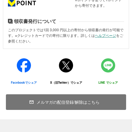
※Vポイントによるご寄付の場合は、領収書発行の対象外ですのでご
から寄付できます。
留意ください。
詳しくは
ヘルプページ
をご参照ください。
領収書発行について
このプロジェクトでは1回
3,000
円以上の寄付から領収書の発行が可能で
領収書に関するお問い合わせは、下記までご連絡ください。
す。※クレジットカードでの寄付に限ります。詳しくは
ヘルプページ
をご
参照ください。
＜お問い合わせ先＞
特定非営利活動法人エティック
メールアドレス：kifu@etic.or.jp
寄付金の使い道
Facebookでシェア
X（旧Twitter）でシェア
LINE でシェア
本基金に寄せられたご支援は、将来の災害に備え、各地域で災害が
発生した際の支援金のほか、各地域の中間支援機能を強化していく
ための「資金」「人材」「ノウハウ」「つながり」の不足に対応す
メルマガの配信登録/解除はこちら
るための仕組みづくりに活用させていただきます。
■資金
・ETIC.が実施する災害支援会員制度で現地の中間支援組織に支援金
として提供します。