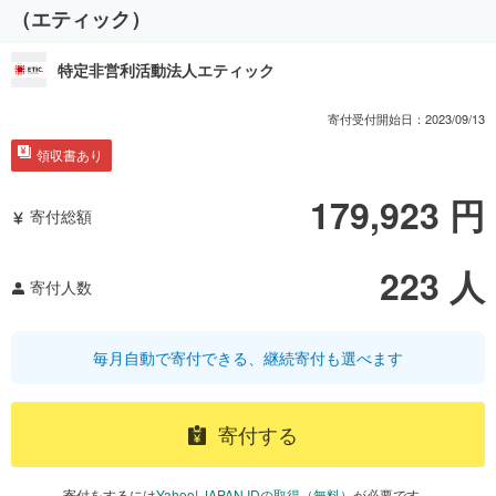
（エティック）
特定非営利活動法人エティック
寄付受付開始日：
2023/09/13
領収書あり
179,923
円
寄付総額
223
人
寄付人数
毎月自動で寄付できる、継続寄付も選べます
寄付する
寄付をするには
Yahoo! JAPAN IDの取得（無料）
が必要です。