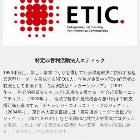
1．地域の中間支援組織を支える
災害時における行政、社会福祉協議会、全国規模の災害支援NPOに
加えて、地域に根差した中間支援組織の役割を社会の当たり前にす
ること。
特定非営利活動法人エティック
2．全国規模での相互扶助
ETIC.が20年かけて培ってきたローカルネットワーク（協業経験の
1993年発足。新しい事業づくりを通して社会課題解決に挑戦する起
ある地域団体=約130団体）を土台に、中間支援組織同士での相互扶
業家型リーダーを育成するNPO法人。学生が企業やNPOの経営者の
助体制を創ること。
右腕として参画する「長期実践型インターンシップ」（1997
年-）、社会的事業を立ち上げる若者を支援する「社会起業塾イニシ
3．企業・専門団体との連携
アティブ」（2002年-）、地域で若者の挑戦機会を創り出す中間支
この広がりをテコに、全国に支社・拠点を持つ大企業、災害時に特
援組織が参加する「チャレンジ・コミュニティ・プロジェクト」
定の専門領域で支援に入る団体、地域の中小中堅企業を巻き込んだ
（2004年-）、東日本大震災直後には「震災復興リーダー支援プロ
プラットフォームにする。
ジェクト」（2011-2018年）など全国80地域で人材育成プログラム
を実施。これまで約12,500名の若者たちが変革・創造の現場に参
2021年以降にスタートしてからこれまで7件の現場に285万円の災害
画。1,900名以上の起業家を輩出。
支援基金からの資金提供、また、ほかの企業や財団などと連携した
資金調達支援を行い総額824万円の資金調達支援を行ってきまし