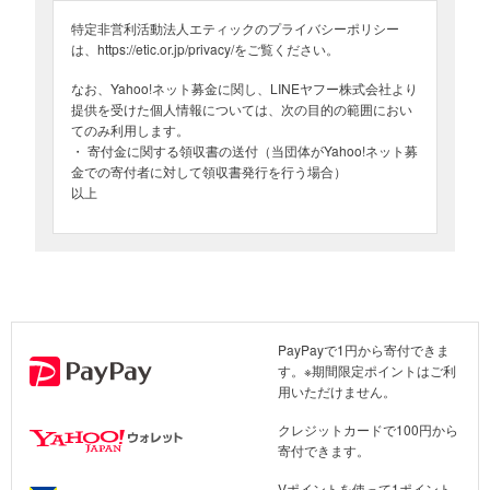
災害時の中間支援組織を支える災害支援基金とは
特定非営利活動法人エティックのプライバシーポリシー
は、https://etic.or.jp/privacy/をご覧ください。
SSF 災害支援基金プロジェクト
なお、Yahoo!ネット募金に関し、LINEヤフー株式会社より
■領収書の発行について
提供を受けた個人情報については、次の目的の範囲におい
てのみ利用します。
エティックは、2017年10月に東京都の認定を受けた「認定NPO法
・ 寄付金に関する領収書の送付（当団体がYahoo!ネット募
人」です。そのため、当法人へのご寄付は、税制上の優遇措置（寄
金での寄付者に対して領収書発行を行う場合）
付控除）の対象です。
以上
1回3,000円以上のクレジットカードによるご寄付で、領収書の発行
を希望して寄付された方に、領収書を発行いたします。
※お手続きの際に「領収書を希望する」のチェックボックスにチェッ
クを入れてください。お手続きが完了した後での発行希望（再発行
含む）への対応はできませんのでご注意ください。
PayPayで1円から寄付できま
※当法人からの領収書発行時期：毎年1月下旬～2月上旬頃に、前年
す。※期間限定ポイントはご利
寄付分（1月1日～12月31日）の発行を予定しております。早めの発
用いただけません。
送を希望される場合には、下記＜お問い合わせ先＞に記載のメール
アドレスまでご連絡ください。
クレジットカードで100円から
寄付できます。
※領収書の日付は、お客様の寄付手続き日ではなく、当法人への入金
が完了した日（原則として寄付手続き日の翌月末日頃）です。
Vポイントを使って1ポイント