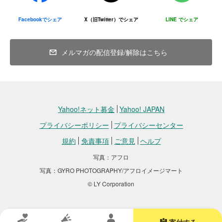
り、本人の同意を得ることが困難である場合
その他、「３.個人情報の利用」を実施するにあたり、当法
その後、改めて設備の整った病院へ移動し、入院のうえ詳しい検査
Facebookでシェア
X（旧Twitter）でシェア
LINE でシェア
人が必要と判断した場合 なお、第三者への提供を行う場
と治療を開始しました。
合、該当第三者に対しては、該当個人情報の適切かつ厳重
な管理を求めてまいります。
点滴治療を行いながら、レントゲン検査、血液検査、エコー検査、
メルマガの配信登録/解除はこちら
5．法令の遵守
CT検査など詳しい検査を進めています。
当法人は、関連する各種法令又は規範を遵守し、皆様の個
また、事故による影響で自力で食事をとることができないため、体
人情報の管理運用体制を適宜見直し、改善していくよう努
力を回復させるための栄養管理も必要となっています。
めます。なお、この個人情報保護方針に関して変更が生じ
た場合には、当サイトにて公表いたします。
点滴だけでは十分な体力回復が難しいため、今後チューブを使用し
Yahoo!ネット募金
Yahoo! JAPAN
て食事をとる処置が行われます。
手術に向けて少しでも体力をつけられるよう治療を続けています。
プライバシーポリシー
プライバシーセンター
団体Instagramなどで保護猫の情報を発信しています。
規約
免責事項
ご意見
ヘルプ
交通事故は、外で暮らす猫たちにとって命に関わる大きな危険のひ
■ 当事者への寄り添い・行政との連携
とつです。
写真：アフロ
私たちは、猫に関わる人の想いも尊重し、強い言葉で責めたり、強
発見された時に治療へつなげられるか、そして必要な医療を受けら
写真：GYRO PHOTOGRAPHY/アフロイメージマート
引に動かしたりはしません。
れるかによって、その後の命の可能性は大きく変わります。
支援センター・行政・地域の方々と話し合いながら、一歩ずつ現場
© LY Corporation
この子がもう一度生きる力を取り戻し、安心できる環境へつながる
を前に進めています。
よう、引き続き必要な治療とケアを行ってまいります。
現場には複雑な事情が絡み合っています。