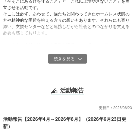
「今そこにある命を守ること」と「これ以上増やさないこと」を両
立させる活動です。
そこには必ず、あわせて、猫たちと関わってきたホームレス状態の
方や精神的な困難を抱える方々の想いもあります。それらにも寄り
添い、支援センターなどと連携しながら社会とのつながりを支える
必要も感じております。
そのような複雑に絡み合う過酷な環境にいる猫たちを守るために、
皆さまのご支援をお願いいたします。
1．現場で起きている具体例
私たちのもとには、地域でひっそりと深刻化している野良猫の相談
が相次いでいます。
中には、胸が締め付けられるような現場も少なくありません。
活動報告
■ 例1：障がいのある方のお宅で起きている、多頭化の現場
ある障がいのある方のお宅では、「見かけた野良猫を助けたい」と
いう優しさから、避妊去勢をしないまま家の中にまで猫の侵入を許
更新日：
2026/06/23
し続けたことで、猫の数が増え続けてしまいました。
活動報告【2026年4月～2026年6月】（2026年6月23日更
新）