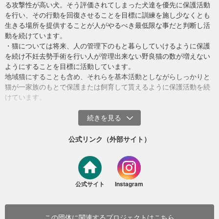
る攻撃性が高い犬。そう評価されてしまった犬達を優先に保護活動
を行い、その行動を回復させることを目標に訓練を施し少なくとも
生きる場所を提供することが人がやるべき最低限な事だと判断し活
動を続けています。
・猫については将来、人の管理下のもと暮らしていけるように保護
を続け不妊去勢手術を行い人が管理出来ない野良猫の数が増えない
ようにすることを目標に活動しています。
地域猫にすることも含め、それらを基本活動としながらしっかりと
猫が一家族のもとで保護または飼育して貰えるように保護活動を続
けています。
人も猫も幸せな未来を作るために日々活動しています。
公式リンク（外部サイト）
別の現場では、ホームレス状態の方が長年の優しさから野良猫にご
飯を与え続けてきたことで、猫が集まり、避妊去勢がされないまま
少しずつ医療や不妊手術を進めながら、継続して見守りを行っています。
増え続けている状況があります。
公式サイト
Instagram
この場所は、その方にとって“唯一の居場所”でもあり、猫がいるた
（2）地域猫へのTNR活動
めに生活場所から離れられないという現実もあります。
地域で暮らす猫たちが、これ以上過酷な環境で増え続けることを防
ぐため、TNR活動にも継続的に取り組んでいます。
この団体に関連するプロジェクトはこちら
私たちは自立支援センターの方々と協力し、当事者の方と丁寧に対