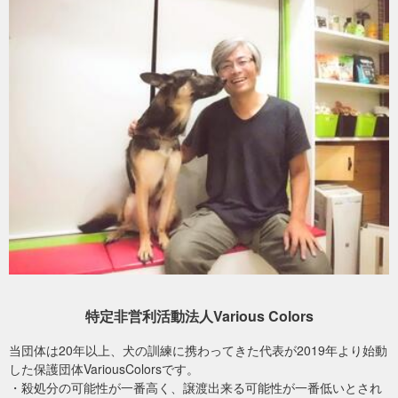
これからも目の前の命にできることを丁寧に積み重ねながら、少し
ずつ環境を整えてまいります。
室内は十分な衛生環境が保てない状況でした。関係機関や住民の方と丁寧に連
携をとりながら、事態の改善に向けて進めるように関わっています。
■ 例2：住まいを持たない方のもとで起きている、野良猫の増加
特定非営利活動法人Various Colors
当団体は20年以上、犬の訓練に携わってきた代表が2019年より始動
不妊手術を予定していた子ですが、体調不良が見られたため、投薬と経過観察
猫がいるためなかなかこの場所を離れられず、社会復帰に向けて動き出せない
した保護団体VariousColorsです。
を優先。回復後、改めて手術へとつなげていく。
状況です。
・殺処分の可能性が一番高く、譲渡出来る可能性が一番低いとされ