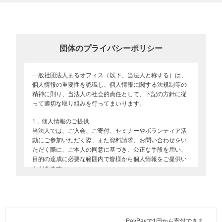
プレイカーの滑り台で遊ぶ子どもたち（2024年10月27日、町野第2仮設での遊
び場の様子。町野市内にて）
概要
団体のプライバシーポリシー
2024年10月26日から28日の3日間、輪島にて子どもたちの支援をし
ている特定非営利活動法人「Chance For All」さんと一緒に、子ど
一般社団法人まるオフィス（以下、当法人と称する）は、
もたちの居場所づくりを支援する活動に参加しました。
個人情報の重要性を認識し、個人情報に関する法規制等の
活動場所は、町野地区にある仮設住宅の談話室（コミュニティーセ
精神に則り、当法人の社会的責任として、下記の方針に従
ンター）や、輪島市街地にあるマリンタウンという公園です。
って適切な取り組みを行ってまいります。
町野地区は2024年9月の豪雨で大きく被災、現在も泥書き作業が続
1．個人情報のご提供
けられている状況です。
当法人では、ご入会、ご寄付、セミナーやボランティア活
マリンタウンは被災の影響で遊び場が限られる輪島の中で、遊具が
動にご参加いただく際、また資料請求、お問い合わせをい
ただく際に、ご本人の同意に基づき、公正な手段を用い、
あり、外で思い切り遊べる場所。平日の放課後に小学生たちが遊び
目的の達成に必要な範囲内で皆様から個人情報をご提供い
気仙沼キャンプで能登の高校生の話を聞くまるオフィスのコーディネーター
に来ます。
ただきます。
立ち上がったプロジェクトは、
活動内容
マンガでわかる探究学習「中高生の
2．個人情報の定義、個人情報の収集
問いストーリー」
活動では、鬼ごっこやかくれんぼ、積み木、ジェスチャーゲーム、
というウェブページで、マンガにして発信する予
「個人情報」とは、個人に関する情報のうち、氏名、生年
定です。
風船遊び、楽器演奏など、屋内外で楽しく遊びました。
月日、電話番号、住所などの当該個人を特定することがで
きる情報（当該情報だけでは個人が特定できなくても他の
PayPayで1円から寄付できま
最後に
中でも、壁一面が黒板でできたプレイカーは、たくさんのおもちゃ