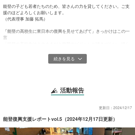
能登の子ども若者たちのため、皆さんの力を貸してください。ご支
援のほどよろしくお願いします。
（代表理事 加藤 拓馬）
「能登の高校生に東日本の復興を見せてあげて」きっかけはこの一
言
「能登の高校生はこのままだと復興のビジョンが描きづらい。彼ら
を気仙沼に連れてって、東日本大震災からの復興のストーリーを見
せてあげてほしい。必ず彼らのエネルギーになるから」
2024年2月、能登を訪れた際、現地の方に言われたこの一言が胸に
刺さりました。
よし！ やりましょう、と決意。
活動報告
13年前より、全国から応援してもらった気仙沼ならではの「恩のつ
なぎ方」になります。私は移住者ですが、復興の支援や予算に生か
更新日：
2024/12/17
されて今日がありますので、私にとっても恩がえしならぬ恩つなぎ
能登復興支援レポートvol.5（2024年12月17日更新）
になるのです。
気仙沼で一緒に活動してきた高校生のOBOGつまり大学生らに声を