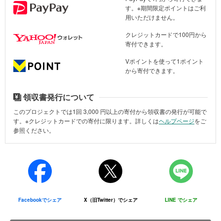
情報と容易に照合することで特定できるものを含みます）
す。※期間限定ポイントはご利
私たちは気仙沼というまちで中高生のチャレンジを応援し続けてき
を運ぶだけでなく、滑り台も設置でき、まるで秘密基地！ 仮設住
を言います。
用いただけません。
ました。結果、気仙沼は「中高生が夢中になって活動している」ま
宅には遊ぶ場所や遊具がないため、このプレイカーは貴重な存在だ
当法人は、利用者の皆様から個人情報を収集する際は、あ
らかじめその目的、利用内容をお知らせしたうえで、個人
ちになりました。これは東日本大震災がきっかけで生まれたもので
と感じました。遊ぶ選択肢が増えることで、子どもたちの主体性が
クレジットカードで100円から
情報の収集をいたしております。
もあります。
より育っていくと思います。
寄付できます。
3．個人情報の利用
日本という単位で見たとき、ここ10年以上東北に“投資”してきた結
また、町野では第2回問いストーリーCAMP in 気仙沼の参加者であ
Vポイントを使って1ポイント
ご提供いただいた個人情報は当法人のミッションに基づ
から寄付できます。
果生まれた「復興の知見」があります。そのバトンを「能登の未
る高校生も参戦！ キャンプ後に積極的に行動を起こしている姿に
き、以下の目的のために使用します。
来」につなげたいのです。
感動しました。
寄付金に関する領収書の送付
領収書発行について
能登の子ども若者たちの学びに直接つながる支援になりますので、
町野と比較して、マリンタウンでは遊び道具を使わずに身体を動か
4．個人情報の第三者への開示
このプロジェクトでは1回
3,000
円以上の寄付から領収書の発行が可能で
どうか皆さんの力を貸してください。
す遊びを多くしている印象が強かったように思います。
当法人では、ユーザーの皆様の個人情報に関して、ご本人
す。※クレジットカードでの寄付に限ります。詳しくは
ヘルプページ
をご
の同意を事前に得た場合を除いて、原則として第三者への
参照ください。
＜寄付受付期間延長のお知らせ＞
広い場所で声を出し、のびのび遊ぶ姿に私も張り切って遊んじゃい
開示はいたしません。ただし、以下の場合は除きます。
これまでの活動を経て培われた関係性をもとに、能登の高校生向け
ました！
気仙沼合宿企画や現地での子ども支援活動を継続していきます。ま
利用者本人が事前に開示に同意した場合
た、能登の高校生のプロジェクト探究の応援にも注力していくた
まとめ
法令に基づき開示の要請がある場合
め、寄付受付期間を延長いたします。（2024年11月28日更新）
子どもたちは元気に遊び、みんな笑顔で帰っていきました。親御さ
人の生命、身体または財産の保護のために開示の必要があ
んとも交流を持ち、活動場所が子どもにとってさらに安心して利用
り、本人の同意を得ることが困難である場合
■領収書の発行について
できる環境になっていると実感しました。
その他、「３.個人情報の利用」を実施するにあたり、当法
1回3,000円以上のクレジットカードによるご寄付で、領収書の発行
Facebookでシェア
X（旧Twitter）でシェア
LINE でシェア
人が必要と判断した場合 なお、第三者への提供を行う場
を希望して寄付された方に、領収書を発行いたします。
合、該当第三者に対しては、該当個人情報の適切かつ厳重
今回の活動を通じて、仮設住宅の子どもたちを目の前にし、ふと10