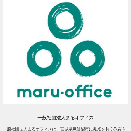
ました。地元を離れてリフレッシュしたい高校生には思いっきりリ
フレッシュプログラムを、復興の様子を見て感じて探究したい高校
生には思いっきり探究プログラムを楽しんでもらいました。
受け入れ側としてキャンプを企画運営するのは気仙沼の大学生た
ち。気仙沼の高校生とも一緒に活動できて、お互いいい刺激になり
ました。
好評につき、2024年10月に第2回を実施予定です。
「参加したい」「東北の復興を見たい」という声は続々と聞こえて
くるので、来年も継続的に企画予定です。より多くの高校生たちを
中学生が小学校低学年のお世話をしてくれている様子（2024年11月9日、町野
気仙沼に招待するためには、皆さんからのご寄付が必要です。
小学校での遊びの様子）
まとめ
震災から1年がたとうとしていますが、路上にはがれきなども多く、
やっと復旧が始まったという現状です。そのような中、子どもの居
場所支援を通して、「また来てね」という言葉をもらったり、シー
ル集めが好きな女の子から別れ際に一番大切にしているシールをも
一般社団法人まるオフィス
らったりし、子どもたちにとって今回のような居場所は1つの癒しの
場になっているのだなと実感しました。今後も引き続き被災地の居
一般社団法人まるオフィスは、宮城県気仙沼市に拠点をおく教育＆