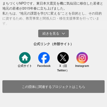
場所支援を継続し、今私たちにできることを展開して参ります。
まちづくりNPOです。東日本大震災を機に気仙沼に移住した若者と
地元の若者が2015年春に立ち上げました。
（文・平塚瑛士）
私たちは、“地元の課題を学びに変える”ことを目的とし、その目的
に資するため、教育事業と関係人口・移住支援事業を行っていま
す。
能登復興支援レポートvol.4（2024年12月17日更新）
タイトルは「問いストーリーCAMP in 気仙沼」
・夏キャンプレポート：
こちら
からご覧ください。
公式リンク（外部サイト）
【その3】能登の中高生のプロジェクト探究を応援
能登地域の高校生や中学生がプロジェクトを立ち上げ探究すること
を支援します。
能登の高校生たちが気仙沼キャンプで見つけた興味関心・探究のタ
公式サイト
Facebook
X（旧
Instagram
ネを、地元能登に帰ってプロジェクトに起こす応援を継続的にして
Twitter）
いきます。
私たちまるオフィスは「コーディネーター」として、長年気仙沼で
この団体に関連するプロジェクトはこちら
中高生のプロジェクト探究を支援してきました。そのノウハウを活
かして、能登の高校生の伴走支援も行うことができます。