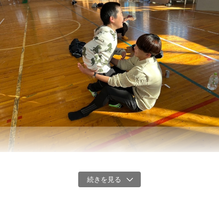
かけると、すぐに集まってくれました。
「私も何かやりたいです」気仙沼の現役の高校生も手を挙げてくれ
ました。
ここから、私たちが取り組む活動を紹介します。
【その1】被災した子どもたちの学習支援・遊び場づくり
能登豪雨で二重で被災した地域の子どもたちの学習支援・遊び場づ
くりボランティアを行います。
ボランティアで入るのは、気仙沼出身やゆかりのある大学生たちで
す。特に気仙沼出身の学生は口をそろえてこう言います。
「私は幼少期に被災して、大学生ボランティアにたくさん遊んでも
らった。だからつらい記憶ばかりじゃない。次は私たちの番だ」
大学生と遊んでいる園児（2024年11月9日、町野小学校体育館での遊びの様
子）
場所などは未定ですが、2024年8月に大学生らとお祭りに参加させ
てもらった輪島のある集落を訪ねる予定です。
概要
2024年11月9日に、輪島市町野町にて、東京都足立区を活動拠点と
する特定非営利活動法人Chance For All と町野小学校体育館で、子