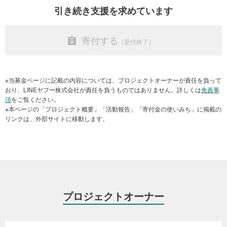
どもの遊び場を開催いたしました。今回同行させていただいた大東
引き続き支援を求めています
文化大学1年平塚瑛士がレポートをお送りいたします。
活動内容
寄付する
二度にわたる災害により、実際に現地へ行くまで「町野の子どもた
ちに遊ぶ場所はあるのか」という不安がありました。そこで自分た
ちなりに居心地の良い遊び場を提供しようと臨みました。当日体育
館では、主に小学生を中心とし、未就学児童から高校生まで幅広い
※当募金ページに記載の内容については、プロジェクトオーナーが責任を負って
年齢層の子どもたちがきてくれました。
おり、LINEヤフー株式会社が責任を負うものではありません。詳しくは
免責事
項
をご覧ください。
園児や小学生の小さいこどもからは、昔ながらの遊び（皿回しやこ
※本ページの「プロジェクト概要」「活動報告」「寄付金の使いみち」に掲載の
ま）を教わったり、ボードゲームやかけっこを一緒にしたりしまし
リンクは、外部サイトに移動します。
た。中高生とは主にボールを使って体を動かしました。それぞれの
学年に合わせ、やりたいことやできることを展開しました。中には
中高生が園児や小学校低学年の面倒を見ており、温かさを感じまし
大学生と私たちに輪島の太鼓を教えてくれた小学生たち。この校庭も洪水でつ
た。
かってしまいました。（2024年8月12日石川県輪島市にて撮影）
【その2】能登の高校生を気仙沼に招待する気仙沼キャンプ
プロジェクトオーナー
能登地域で被災した高校生のための気仙沼キャンプを実施します。
2024年8月に第1回が実現して、能登地域から11名の高校生が参加し