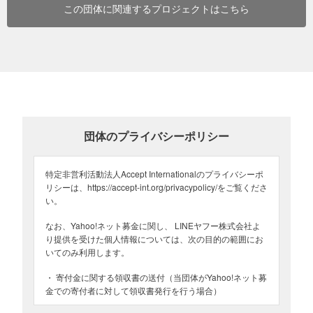
この団体に関連するプロジェクトはこちら
パレスチナの新たな和平プロセスを模索するため、ヨルダ
ンで若手リーダーとの対話会合を実施しました（2026年6
月15日更新）
団体のプライバシーポリシー
特定非営利活動法人Accept Internationalのプライバシーポ
リシーは、https://accept-int.org/privacypolicy/をご覧くださ
い。
なお、Yahoo!ネット募金に関し、 LINEヤフー株式会社よ
り提供を受けた個人情報については、次の目的の範囲にお
いてのみ利用します。
・ 寄付金に関する領収書の送付（当団体がYahoo!ネット募
金での寄付者に対して領収書発行を行う場合）