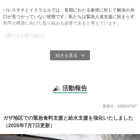
パレスチナとイスラエルでは、長期にわたる衝突に対して解決の糸
口が見つかっていない状態です。私たちは緊急人道支援に留まらず
和平の構築に向けた取り組みも必要であると考えています。
【私たちの取り組み】
■水・食料・衛生改善支援
水因性疾患・ノミ・ダニの発生予防や衛生に関する啓発活動を行い
ます。さらに、安全な水や食料を、特に幼児や妊婦を抱える女性や
子どもが世帯主、障害を持つ人がいる世帯に優先的に供給します。
また、同様のシェルターで清掃担当者を雇用し、トイレなどの全共
有部分の清掃、定期的な消毒を行います。
活動報告
■医療支援
ガザのシェルターに医療拠点を設置し、定期的な診察を行います。
また、感染症やけがに関する診察、生活指導も行い、処方箋を交付
更新日：
2026/07/07
することで患者個人の薬局での購入や政府の病院での無料入手を可
能にします。
ガザ地区での緊急食料支援と給水支援を強化いたしました
（2026年7月7日更新）