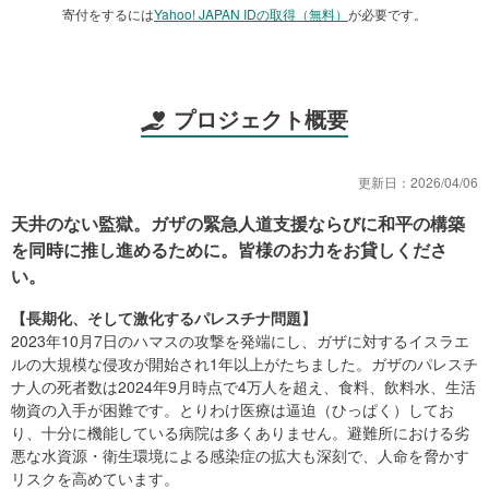
寄付をするには
Yahoo! JAPAN IDの取得（無料）
が必要です。
プロジェクト概要
更新日：
2026/04/06
天井のない監獄。ガザの緊急人道支援ならびに和平の構築
を同時に推し進めるために。皆様のお力をお貸しくださ
い。
【長期化、そして激化するパレスチナ問題】
2023年10月7日のハマスの攻撃を発端にし、ガザに対するイスラエ
ルの大規模な侵攻が開始され1年以上がたちました。ガザのパレスチ
ナ人の死者数は2024年9月時点で4万人を超え、食料、飲料水、生活
物資の入手が困難です。とりわけ医療は逼迫（ひっぱく）してお
り、十分に機能している病院は多くありません。避難所における劣
悪な水資源・衛生環境による感染症の拡大も深刻で、人命を脅かす
リスクを高めています。