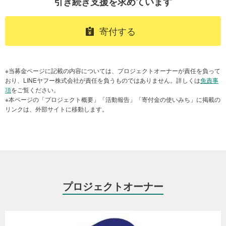
引き続き支援を求めています
パレスチナにおける取り組み
また、昨今のイランとイスラエル・米国の緊張感が高まるたびにガ
ザの検問所は封鎖され、支援物資さえも満足に搬入できなくなるな
＜寄付受付期間延長のお知らせ＞
寄付する
ど、周辺の地域情勢に対しても極めて脆弱（ぜいじゃく）な状況で
現場は米・イスラエルとイランの衝突の影響で、燃料が高騰し生活
す。
に大きな影響がでています。また停戦合意後も食糧不足に加えて衛
生環境の悪化など生活環境は深刻な状況です。そういった現状を踏
こうした中、国際機関などが小麦や豆類、缶詰など支援している一
まえ、ニーズが大きい物資の配布や緊急人道支援、若者や女性も巻
※当募金ページに記載の内容については、プロジェクトオーナーが責任を負って
方で、野菜などの生鮮食品を支援している団体は多くなく、ビタミ
き込んだ新たな和平プロセスの構築をさらに進めるため、寄付受付
おり、LINEヤフー株式会社が責任を負うものではありません。詳しくは
免責事
ンやミネラルなどの栄養素が不足し感染症のリスクが高まっていま
期間を延長いたします。引き続き温かなご支援をよろしくお願いい
項
をご覧ください。
す。
※本ページの「プロジェクト概要」「活動報告」「寄付金の使いみち」に掲載の
たします。（2026年4月6日更新）
リンクは、外部サイトに移動します。
■領収書の発行について
・アクセプト・インターナショナルは、2026年3月に東京都の認定
を受けた「認定NPO法人」です。そのため、当法人へのご寄付は税
制上の優遇措置（寄付控除）の対象です。
・1回3,000円以上のクレジットカードによるご寄付で、領収書の発
プロジェクトオーナー
行を希望して寄付された方に、領収書を発行いたします。
・お手続きの際に「領収書を希望する」のチェックボックスにチェ
ックを入れてください。お手続きが完了した後での発行希望（再発