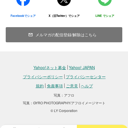
「（ヨルダンに住む自分たちには）パレスチナ領内の人とのコミュ
ニケーションの機会がない。そのためパレスチナへの関心の有無で
誤解が生じている。お互いがコミュニケーションを取れる場を作る
Facebookでシェア
X（旧Twitter）でシェア
LINE でシェア
ことが団結の第一歩ではないか」
「ガザと西岸にいる人、移民・難民として離散したパレスチナ人を
メルマガの配信登録/解除はこちら
含めた対話を行うことで、共通のアイデンティティを築いていきた
い」
「一部のパレスチナ人ではなく、パレスチナ人全体の意見を政治に
反映したい」
Yahoo!ネット募金
Yahoo! JAPAN
このような当事者の意見をベースに、立場の異なるパレスチナの若
プライバシーポリシー
プライバシーセンター
者自身が新しいパレスチナをつくっていくため、彼らをつなぎ対話
規約
免責事項
ご意見
ヘルプ
を実現するプラットフォームを引き続き構築していきます。
どうか今後とも温かなご支援を何卒よろしくお願い申し上げます。
写真：アフロ
写真：GYRO PHOTOGRAPHY/アフロイメージマート
「
活動報告の詳細はこちら
」
© LY Corporation