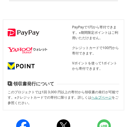
以上
パレスチナの平和に向けてできることを議論する若手リーダーたち（2026年5
月、ヨルダン）※参加者のリスク管理上、モザイクをかけています。
この度の対話会合では「パレスチナ人の団結」を主なテーマに議論
が行われました。
PayPayで1円から寄付できま
す。※期間限定ポイントはご利
「パレスチナ人の団結」が必要とされている
用いただけません。
パレスチナ人には、ガザ地区やヨルダン川西岸地区に暮らす人々だ
クレジットカードで100円から
けでなく、避難を余儀なくされた人々や国外で生活する人々など、
寄付できます。
多様な背景を持つ人々が含まれます。そして、今回の会合の開催地
であるヨルダンにも多くのパレスチナ系住民がおり、参加者の中に
Vポイントを使って1ポイント
はパレスチナを訪れたことのない人もいるなど、パレスチナ人とい
から寄付できます。
っても決して一枚岩ではありません。
領収書発行について
さらにパレスチナ内部でもガザ地区とヨルダン川西岸地区で往来の
制限や政治主体も異なるなど、地理的・政治的な分断が存在し、こ
このプロジェクトでは1回
3,000
円以上の寄付から領収書の発行が可能で
の内部の分断はパレスチナの和平を実現する上での大きな課題で
す。※クレジットカードでの寄付に限ります。詳しくは
ヘルプページ
をご
す。そのため今回のヨルダンの会合でも、パレスチナ人同士の連携
参照ください。
と対話を進めることが重要であるという議論がなされました。
以下が参加者の発言です（一部抜粋）。