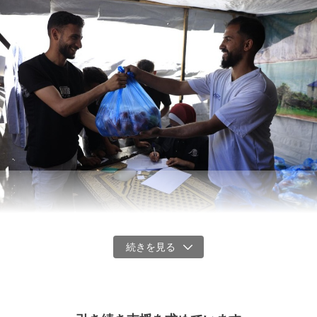
緊急人道支援に留まらず、パレスチナの若者リーダーと共に和平に向けた対話
にも力を入れています。
■和平に向けた対話の場の構築
これまで、現地の若者や支援団体との対話の中で、若者は年長の政
治指導者よりも柔軟で、新たな視点で対話に参加する意欲があるこ
ガザ北部で国内避難民に支援物資を渡す様子（2026年5月、ガザ）
とを認識してきました。歴史的に両者間の交渉は年長の男性指導者
が中心でしたが、今こそ、若者主導の対話の場を設けるべきだと考
2025年10月の停戦後、食料を含む支援物資は流通しつつあるもの
えています。具体的には、世界各国でセッションを開き、若者リー
の、今なお深刻な食料・水不足に直面する地域もあります。加え
ダーと和平交渉の専門家が協力し、実効性のある合意を目指しま
て、供給量が少ないために物の価格が高騰しており、仕事や収入源
す。
のない家庭では物資が手に届かない状況が続いています。