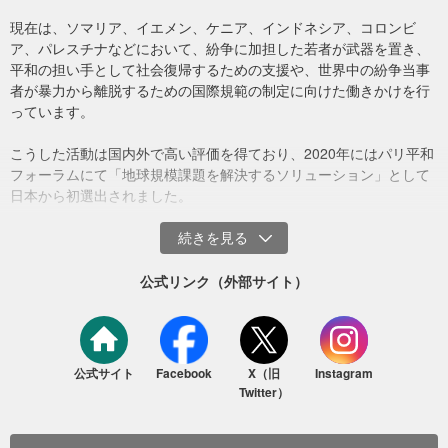
本プロジェクトの実施にかかる経費に活用させていただきます。必
現在は、ソマリア、イエメン、ケニア、インドネシア、コロンビ
要以上に集まった際には、当法人の運営に係る費用に活用させてい
ア、パレスチナなどにおいて、紛争に加担した若者が武器を置き、
ただきます。
平和の担い手として社会復帰するための支援や、世界中の紛争当事
者が暴力から離脱するための国際規範の制定に向けた働きかけを行
【医療支援・食料・水・衛生改善支援】
っています。
・ガザのシェルター内で医療拠点、医師、看護師を設置
・感染症、けが、妊婦へのケアなどに関する診察、生活指導、処方
水を運ぶ現地ボランティアのモンタセル（2026年5月、ガザ）
こうした活動は国内外で高い評価を得ており、2020年にはパリ平和
箋の交付
フォーラムにて「地球規模課題を解決するソリューション」として
・水因性疾患、ノミ、ダニの発生防止に関する啓発
食料の配布にあたっては対象キャンプ内やその周辺に住む若者ボラ
日本から初選出されました。
・支援の届いていない世帯へ安全な水や食料支援
ンティアとともに行っています。彼ら自身も苦しい状況ですが、家
族やキャンプの人々に貢献したいという強い想いを持って参加して
【和平に向けた取り組み】
くれています。
・パレスチナの若者リーダーとの和平に向けた対話の場の構築・合
こうした現地の人々の思いに応え、私たちは皆様からのご寄付を大
公式リンク（外部サイト）
意の形成
切に活用しながら支援を続けています。
・世界各国での対話セッションの開催
・和平交渉や紛争解決の専門家との対話・連携
支援活動には多くの困難が伴いますが、皆様からのご支援によって
活動を継続することができています。今後も支援を継続・発展させ
※なお、現地の情勢によっては、支援の内容を適宜変更していきま
公式サイト
Facebook
X（旧
Instagram
ていくため、温かいご支援・ご協力を賜れますと幸いです。
Twitter）
す。
ガザ・パレスチナでの取り組みに関するより詳細な記事は
こちら
"#Donationdeduction"