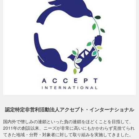
行含む）への対応はできませんのでご注意ください。
※当法人からの領収書発行時期：毎年1月下旬頃に、前年1年分（1月
1日～12月31日）を合算した領収書を郵送いたします。
※領収書の日付は、お客様が寄付手続きを行った日、またはプロジェ
ビタミンやミネラルが豊富な配布物資の一部（2026年5月、ガザ）
クトオーナーに入金された日（原則として寄付手続き日の翌月末日
頃）のいずれかになります。具体的な日付については、プロジェク
このような現状を受け、私たちはガザ北部において、食料支援や給
トオーナーにご確認ください。
水支援を受理できていない特に脆弱（ぜいじゃく）な約700世帯
※Vポイント、PayPayによるご寄付の場合は領収書発行の対象外で
（約3,200人）の国内避難民の方々に、トマト、ピーマン、バナナ、
すのでご留意ください。
りんごなどの野菜や果物に加え、清潔な飲料水の提供を開始しまし
た。食料はガザ地区外から搬入される生鮮食品から調達をしていま
詳しくは
ヘルプページ
をご参照ください。
すが、市場供給が不安定なため、価格は2023年10月以前の4〜10倍
に高騰している場合もあります。
領収書に関するお問い合わせは、下記までご連絡ください。
＜お問い合わせ先＞
認定特定非営利活動法人アクセプト・インターナショナル
認定特定非営利活動法人アクセプト・インターナショナル
電話：03-4500-8161
メールアドレス：support@accept-int.org
国内外で憎しみの連鎖といった負の連鎖をほどくことを目指して、
2011年の創設以来、ニーズが非常に高いにもかかわらず見捨てられ
寄付金の使い道
てきた地域・分野・対象者に対して取り組みを実施してきました。