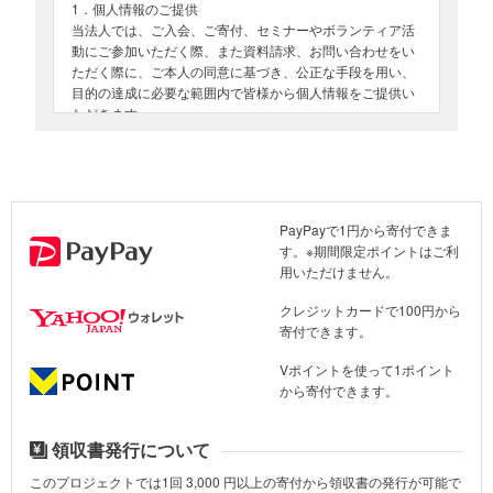
1．個人情報のご提供
当法人では、ご入会、ご寄付、セミナーやボランティア活
動にご参加いただく際、また資料請求、お問い合わせをい
ただく際に、ご本人の同意に基づき、公正な手段を用い、
目的の達成に必要な範囲内で皆様から個人情報をご提供い
ただきます。
2．個人情報の定義、個人情報の収集
「個人情報」とは、個人に関する情報のうち、氏名、生年
月日、電話番号、住所などの当該個人を特定することがで
きる情報（当該情報だけでは個人が特定できなくても他の
PayPayで1円から寄付できま
情報と容易に照合することで特定できるものを含みます）
す。※期間限定ポイントはご利
を言います。
用いただけません。
当法人は、利用者の皆様から個人情報を収集する際は、あ
らかじめその目的、利用内容をお知らせしたうえで、個人
クレジットカードで100円から
情報の収集をいたしております。
寄付できます。
3．個人情報の利用
Vポイントを使って1ポイント
ご提供いただいた個人情報は当法人のミッションに基づ
から寄付できます。
き、以下の目的のために使用します。
寄付金に関する領収書の送付
領収書発行について
4．個人情報の第三者への開示
このプロジェクトでは1回
3,000
円以上の寄付から領収書の発行が可能で