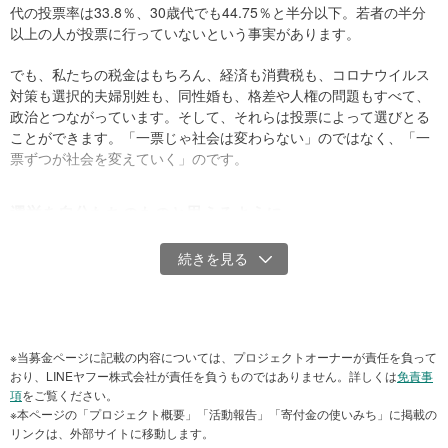
代の投票率は33.8％、30歳代でも44.75％と半分以下。若者の半分
以上の人が投票に行っていないという事実があります。
でも、私たちの税金はもちろん、経済も消費税も、コロナウイルス
対策も選択的夫婦別姓も、同性婚も、格差や人権の問題もすべて、
政治とつながっています。そして、それらは投票によって選びとる
ことができます。「一票じゃ社会は変わらない」のではなく、「一
票ずつが社会を変えていく」のです。
選
挙を自分たちのものと思えるように
まずは投票を通じて、この国や社会のこと、ルールや制度について
みんなで考え、議論をし、少しでもよりよい未来にたどり着けるよ
うに、
GO VOTE JAPAN
にできることを取り組んでいきます。選挙
なんて難しいもの、堅苦しいもの。上の世代のもの、難しいもの。
そうではなくて、年齢にかかわらず誰もが選挙と暮らしがより近く
に感じられるような社会の空気を作り、選挙を「自分たちのもの」
※当募金ページに記載の内容については、プロジェクトオーナーが責任を負って
だと思えるような取り組みをしていきます。
おり、LINEヤフー株式会社が責任を負うものではありません。詳しくは
免責事
項
をご覧ください。
※本ページの「プロジェクト概要」「活動報告」「寄付金の使いみち」に掲載の
GO VOTE JAPAN
は一人でも多くの人に選挙に参加してもらい、
リンクは、外部サイトに移動します。
1％でも投票率を上げることを目的としたプロジェクト（社団法人）