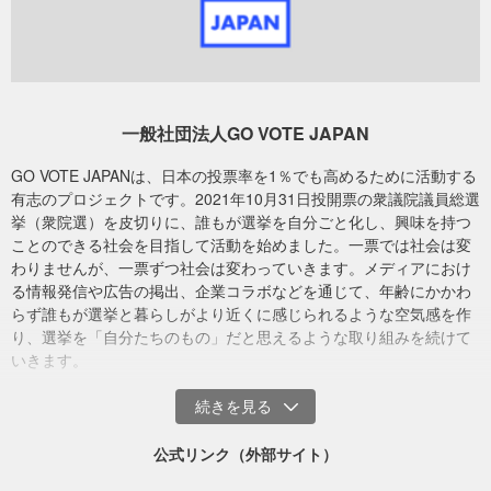
1回3,000円以上のクレジットカードによるご寄付で、領収書の発行
を希望して寄付された方に、領収書を発行いたします。
領収書の発行時期・頻度等を確認されたい場合、以下の問い合わせ
先までご連絡ください。
一般社団法人GO VOTE JAPAN
※領収書の日付は、ヤフー株式会社から当団体への入金が完了した日
です。
GO VOTE JAPANは、日本の投票率を1％でも高めるために活動する
※Ｔポイントによるご寄付の場合は、領収書発行の対象外ですのでご
有志のプロジェクトです。2021年10月31日投開票の衆議院議員総選
留意ください。
挙（衆院選）を皮切りに、誰もが選挙を自分ごと化し、興味を持つ
ことのできる社会を目指して活動を始めました。一票では社会は変
領収書発行に関するお問い合わせは、下記までご連絡ください。
わりませんが、一票ずつ社会は変わっていきます。メディアにおけ
る情報発信や広告の掲出、企業コラボなどを通じて、年齢にかかわ
＜お問い合わせ先＞
らず誰もが選挙と暮らしがより近くに感じられるような空気感を作
一般社団法人GO VOTE JAPAN・Yahoo!ネット募金係
り、選挙を「自分たちのもの」だと思えるような取り組みを続けて
電話：03-6455-2366
いきます。
メールアドレス：info@govote.jp
寄付金の使い道
公式リンク（外部サイト）
GO VOTE JAPAN
では今後、下記のような活動を通じて、選挙への
興味喚起を行っていく予定です。