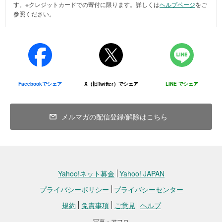
当法人では、ユーザーの皆様の個人情報に関して、ご本人
す。※クレジットカードでの寄付に限ります。詳しくは
ヘルプページ
をご
の同意を事前に得た場合を除いて、原則として第三者への
参照ください。
開示はいたしません。ただし、以下の場合は除きます。
利用者本人が事前に開示に同意した場合
法令に基づき開示の要請がある場合
人の生命、身体または財産の保護のために開示の必要があ
り、本人の同意を得ることが困難である場合
その他、「３.個人情報の利用」を実施するにあたり、当法
Facebookでシェア
X（旧Twitter）でシェア
LINE でシェア
人が必要と判断した場合 なお、第三者への提供を行う場
合、該当第三者に対しては、該当個人情報の適切かつ厳重
な管理を求めてまいります。
メルマガの配信登録/解除はこちら
5．法令の遵守
当法人は、関連する各種法令又は規範を遵守し、皆様の個
人情報の管理運用体制を適宜見直し、改善していくよう努
めます。なお、この個人情報保護方針に関して変更が生じ
た場合には、当サイトにて公表いたします。
Yahoo!ネット募金
Yahoo! JAPAN
プライバシーポリシー
プライバシーセンター
規約
免責事項
ご意見
ヘルプ
写真：アフロ