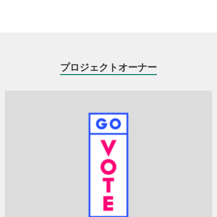
です。特定の政党を応援したり、主義主張を押し付けたりする団体
ではありません。「選挙に行こう」というスローガンのもと投票行
動を促し、年齢、性別、地域、業種、信条にかかわらず、みなさん
の声を横断的に取り上げ、多様な意見を尊重する場作りを目指しま
す。
プロジェクトオーナー
また、本プロジェクトは、今回の衆議院選挙だけで終わらず、今後
も日常的に、そしてさまざまな選挙において投票率をあげる活動を
続けていきます。
イラストレーター/アーティストによる「VOTE」ポスター
▼領収書の発行について