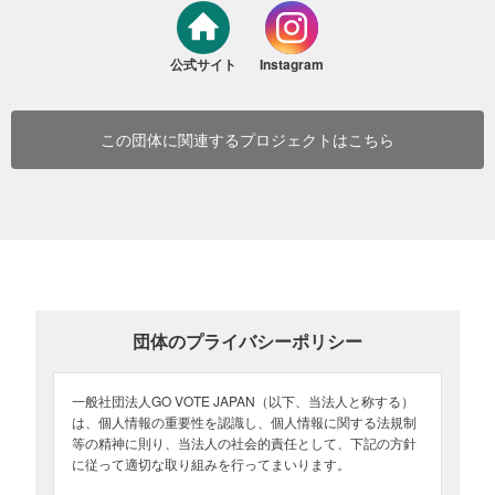
ウェブサイトにおける情報発信 / メディアとコラボした番組コンテ
ンツ /
公式サイト
Instagram
企業とコラボした選挙割などのプロジェクト / アーティスト・イラ
ストレーターによるポスター / KOLによる選挙への誘因 / ステッカ
ーなどのグッズ制作、街中の広告掲載など
この団体に関連するプロジェクトはこちら
皆さまからのご寄付は、これらのコンテンツ制作に利用させていた
だく計画です。
※今後の活動内容により、寄付金の使途が追加・変更する場合がござ
います。あらかじめご了承ください。
活動報告として、随時公式ウェブサイトにてコンテンツを更新して
いきます。
団体のプライバシーポリシー
一般社団法人GO VOTE JAPAN（以下、当法人と称する）
は、個人情報の重要性を認識し、個人情報に関する法規制
等の精神に則り、当法人の社会的責任として、下記の方針
に従って適切な取り組みを行ってまいります。