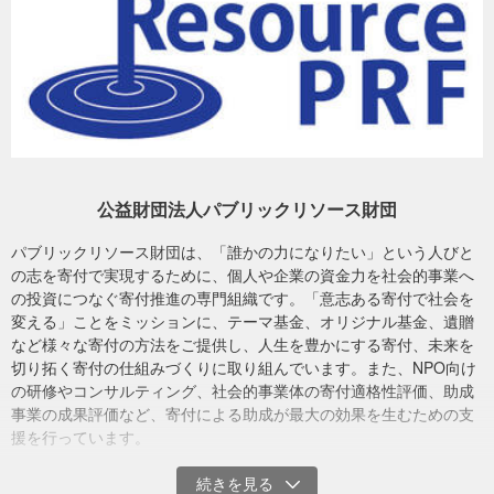
いなどにより収入が減り生活が困難な学生を支援する活動費等とし
ての使途を想定しています。
助成に関する情報は、下記特設サイトをご覧ください。
コロナ寄付プロジェクト（パブリックリソース財団公式サイト）
#新型コロナウイルス緊急支援
公益財団法人パブリックリソース財団
パブリックリソース財団は、「誰かの力になりたい」という人びと
の志を寄付で実現するために、個人や企業の資金力を社会的事業へ
の投資につなぐ寄付推進の専門組織です。「意志ある寄付で社会を
変える」ことをミッションに、テーマ基金、オリジナル基金、遺贈
など様々な寄付の方法をご提供し、人生を豊かにする寄付、未来を
切り拓く寄付の仕組みづくりに取り組んでいます。また、NPO向け
の研修やコンサルティング、社会的事業体の寄付適格性評価、助成
事業の成果評価など、寄付による助成が最大の効果を生むための支
援を行っています。