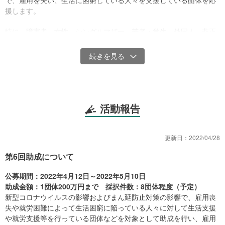
で、雇用を失い、生活に困窮している人々を支援している団体を応
援します。
特に、障害者、女性、シングルマザー、若者・学生、外国人、非正
規雇用者、フリーランスなど、今日の食や住まいなどにも困難に直
面している人々を支援している活動を応援します。
例えば、フードバンクや、支援サービス付き住宅の提供、アルバイ
トができない学生たちへの支援なども応援の対象とします。
みなさまのご支援、ご協力をよろしくお願いいたします。
活動報告
支援を必要とする人と、支援したい人をつなげる
更新日：
2022/04/28
本プロジェクトは、新型コロナウイルス感染拡大における経済対策
として現金10万円（特別定額給付金）が一律給付されるという政府
第6回助成について
決定に伴い、その使い道の提案として2020年5月に発足しました。
公募期間：2022年4月12日～2022年5月10日
給付金の支給終了後も、いまだに多くの方からご寄付が寄せられて
助成金額：1団体200万円まで 採択件数：8団体程度（予定）
いる現状を受け、プロジェクト名を「コロナ給付金寄付プロジェク
新型コロナウイルスの影響およびまん延防止対策の影響で、雇用喪
ト」から、「コロナ寄付プロジェクト」に変更し、今後も支援が必
失や就労困難によって生活困窮に陥っている人々に対して生活支援
要な方へ皆さまの寄付を届けて参ります。
や就労支援等を行っている団体などを対象として助成を行い、雇用