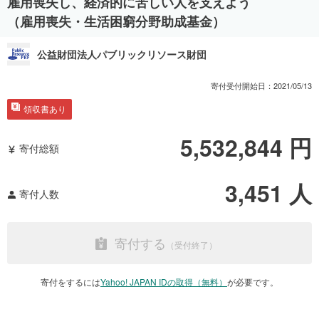
雇用喪失し、経済的に苦しい人を支えよう
（雇用喪失・生活困窮分野助成基金）
公益財団法人パブリックリソース財団
寄付受付開始日：
2021/05/13
領収書あり
5,532,844
円
寄付総額
3,451
人
寄付人数
寄付する
寄付をするには
Yahoo! JAPAN IDの取得（無料）
が必要です。