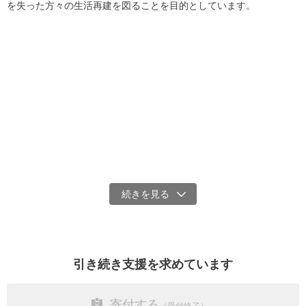
を失った方々の生活再建を図ることを目的としています。
「
医療
」、「
福祉・教育・子ども
」、「
文化・芸術・スポーツ
」、
「雇用喪失・生活困窮」の4分野から選択し、寄付をいただくことが
可能です。
『コロナ寄付プロジェクト』について
（旧：コロナ給付金寄付プロ
ジェクト）
未だ支援を必要としている人が多くいます。
引き続き皆様からの支援を心よりお待ちしております。
■領収書の発行について
・公益財団法人パブリックリソース財団は、ご寄付が税法上の「特
定寄附金」となるための要件を満たす財団として、内閣府の証明を
取得しています（2018年3月30日に5年間の更新済）。これにより、
個人の皆さまからのご寄付には、通常の所得控除のほかに税額控除
という税制優遇の選択肢が加わり、いずれかを選んで適用していた
だけます。
引き続き支援を求めています
・1回3,000円以上のクレジットカードによるご寄付で、領収書の発
行を希望して寄付された方に、領収書を発行いたします。
寄付する