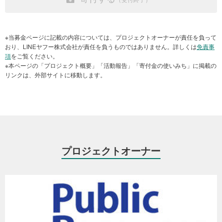
※当団体からの領収書発送時期：2021年1月～12月までのご寄付は、
2022年1月末頃に発送いたしますのでお待ちください。
※領収書の日付は、原則として寄付手続き日です。
※Ｔポイントによるご寄付の場合は領収書発行の対象外ですのでご留
※当募金ページに記載の内容については、プロジェクトオーナーが責任を負って
意ください。
おり、LINEヤフー株式会社が責任を負うものではありません。詳しくは
免責事
項
をご覧ください。
領収書発行に関するお問い合わせは、下記の団体窓口までお問い合
※本ページの「プロジェクト概要」「活動報告」「寄付金の使いみち」に掲載の
リンクは、外部サイトに移動します。
わせください。
＜お問い合わせ先＞
公益財団法人パブリックリソース財団
電話 03-5540-6256
Yahoo!ネット募金係 メール center＠public.or.jp
プロジェクトオーナー
寄付金の使い道
本基金へのご寄付は、パブリックリソース財団が設置する専門家ら
による第3者委員会での審査を経て選ばれたNPO法人や一般社団法
人等の団体に助成金として交付されます。
助成金は、採択された団体において、コロナ禍の雇用喪失などによ
り生活困窮に陥った人々の生活を守る事業や、アルバイトができな