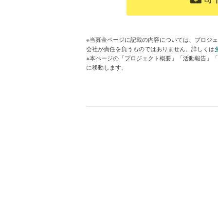
す。
特に犬では、保護・譲渡対象のうち約
もあります。
その一方で、譲渡の人気は子犬・子
※当募金ページに記載の内容については、プロジェ
会社が責任を負うものではありません。詳しくは
アの犬猫は新しい家族が見つかりに
※本ページの「プロジェクト概要」「活動報告」
に移動します。
本来最も安心できる居場所を必要と
すい―それが今の保護現場の課題で
アニドネ主催オンライン勉強会