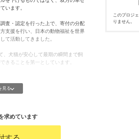
しています。
このプロジェ
りません。
の調査・認定を行った上で、寄付の分配
後方支援を行い、日本の動物福祉を世界
指して活動してきました。
しするための基金
として、犬猫が安心して最期の瞬間まで飼
ができることを第一としています。
抱える現状
うなどよりよい運用に力を入れて進めて
を保護する団体では、次の3つの現状
を見る
のに、飼えない」
現状：重い費用負担
を求めています
でシニア世代が大きな割合を占めていま
付する