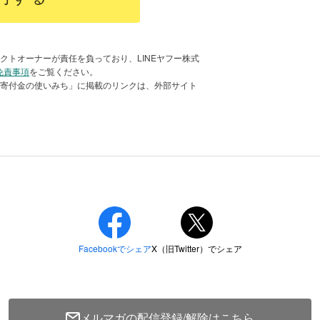
45％がシニア世代以上という調査結果
猫に集中し、成犬・成猫、とりわけシニ
クトオーナーが責任を負っており、LINEヤフー株式
免責事項
をご覧ください。
くいのが現状です。
「寄付金の使いみち」に掲載のリンクは、外部サイト
しているシニアたちが、行き場を失いや
す。
メルマガの配信登録/解除はこちら