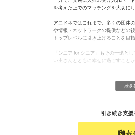
を考えた上でのマッチングを大切に
アニドネではこれまで、多くの団体
や情報・ネットワークの提供などの
トップレベルに引き上げることを目
シニア犬猫と新しい家族との出会いを後押
「シニア for シニア」もその一環
い主さんとともに幸せに過ごすこと
◆シニア犬猫・高齢者・保護団体が
例えば、アニドネ主催の勉強会を行
シニア犬・猫、高齢者、シニア犬・猫
いきます。
があります。
続き
・シニア犬猫の現状：譲渡の難しさ
・高齢者の現状：「本当は飼いたい
・シニア犬猫をかかえる保護団体の
引き続き支援
◆シニア犬猫の現状：譲渡の難しさ
保護現場では、保護される犬猫の中
寄