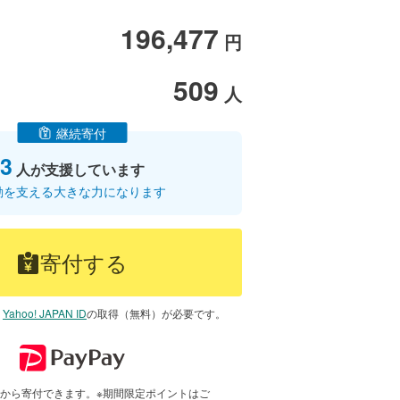
196,477
円
509
人
継続寄付
3
人が支援しています
動を支える大きな力になります
寄付する
は
Yahoo! JAPAN ID
の取得（無料）が必要です。
で1円から寄付できます。※期間限定ポイントはご