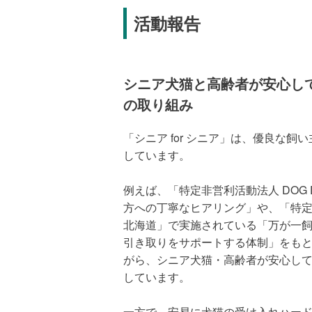
活動報告
シニア犬猫は、落ち着いた生活環境
相性が良いと言われています。人生
そんなシニア犬猫にとって安心でき
シニア犬猫と高齢者が安心し
アニマル・ドネーション（アニドネ
の取り組み
ニア for シニア」の仕組みを通じ
届ける活動を進めています。
「シニア for シニア」は、優良な
しています。
「シニア for シニア基金」は、こ
ア犬猫と新しい家族との出会いを後
例えば、「特定非営利活動法人 DOG
方への丁寧なヒアリング」や、「特定
北海道」で実施されている「万が一
引き取りをサポートする体制」をも
がら、シニア犬猫・高齢者が安心し
しています。
一方で、安易に犬猫の受け入れハー