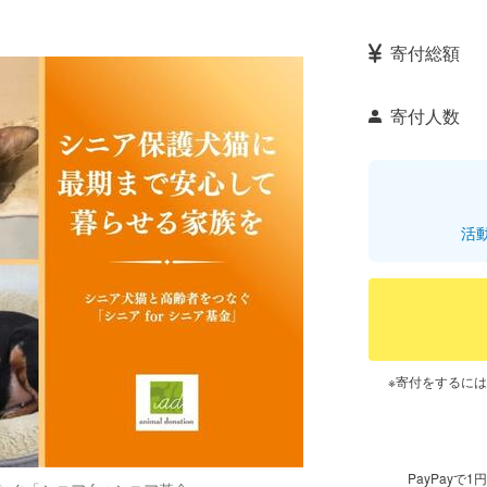
寄付総額
寄付人数
活
※寄付をするに
PayPay