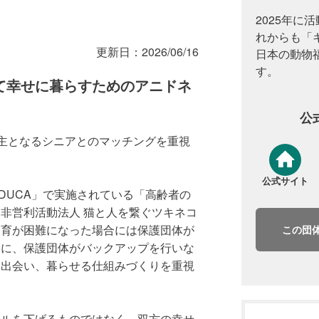
2025年に
の中でゆっくりと関係を築ける家庭との
れからも「
経験を重ねたシニア世代との暮らしは、
更新日：
2026/06/16
日本の動物
る居場所につながる可能性があります。
す。
て幸せに暮らすためのアニドネ
）は、シニア犬猫と高齢者をつなぐ「シ
公
て、より多くのシニア犬猫に終のすみかを
飼い主となるシニアとのマッチングを重視
の仕組みに取り組む保護団体を支え、シニ
公式サイト
押しするための基金です。
 DUCA」で実施されている「高齢者の
非営利活動法人 猫と人を繋ぐツキネコ
飼育が困難になった場合には保護団体が
この団
とに、保護団体がバックアップを行いな
て出会い、暮らせる仕組みづくりを重視
ドルを下げるものではなく、双方の幸せ