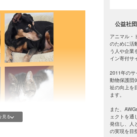
公益社団
アニマル・
のために活
う人や企業
イン寄付サ
2011年の
動物保護団
祉の向上を
ます。
また、AWGs（
ェクトを通
を見る
発信し、人
の実現を目
して迎えられる仕組みを待ち望んでいます