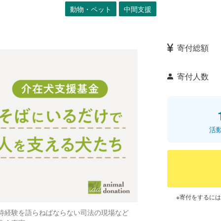
動物・ペット
中間支援
寄付総額
寄付人数
活
※寄付をするに
待経験を語らねばならない司法の現場など