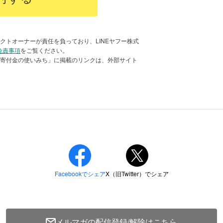
クトオーナーが責任を負っており、LINEヤフー株式
免責事項
をご覧ください。
える青年たちが保護犬のお世話をすることで
「寄付金の使いみち」に掲載のリンクは、外部サイト
O法人キドックス
の訓練を受けることで、彼らの成長をも
pecialアンバサダー星奈津美さんが密着
023年12月15日更新）
メルマガの配信登録/解除はこちら