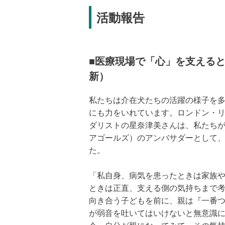
活動報告
● 病院内で入院患者や手術前の子供
ピタルドッグ）
■医療現場で「心」を支えるとい
新）
私たちは介在犬たちの活躍の様子を
にも力をいれています。ロンドン・リオ
ダリストの星奈津美さんは、私たちが
アゴールズ）のアンバサダーとして
た。
「私自身、病気を患ったときは家族
ときは正直、支える側の気持ちまで
向き合う子どもを前に、親は『一番
が弱音を吐いてはいけないと無意識