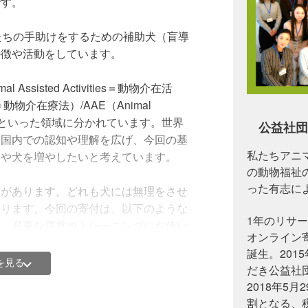
です。
たちの手助けをするための補助犬（盲導
特徴や活動をしています。
ssisted Activities＝動物介在活
apy＝動物介在療法）/AAE（Animal
物介在教育）といった領域に分かれています。世界
公益社団
本国内での認知や理解を広げ、今回の基
私たちアニマ
人や犬を増やしたいと考えています。
の動物福祉
った有志に
容があります。どれも犬には無理をさせ
なります。今回の寄付は、以下のような
1年のリサ
て、必要な運営やトレーニングにお使い
オンライン寄
誕生。201
を見る
だき公益社
に、気持ちを和らげるために人に寄り
2018年5
割となる、