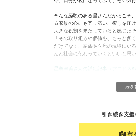
今、自分が親になってみて、その気
入院中の患者さんとの触れ合い。子供たち
そんな経験のある星さんだからこそ
も訪問します。画像提供：（社福）日本介
る家族の心にも寄り添い、癒しを届
大きな役割を果たしていると感じた
●発達障害など生きづらさを抱える方
「その取り組みや価値を、もっと多
ぐす役目を果たす犬
だけでなく、家族や医療の現場にい
んと社会に伝わっていくといいと思
星奈津美さんの詳細記事（アニドネA
続き
引き続き支援
寄