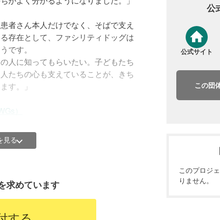
持ちがよく分かるようになりました。」
公
に大人気。病院や愛育園、児童相談所などに
、患者さん本人だけでなく、そばで支え
助犬協会
ける存在として、ファシリティドッグは
そうです。
公式サイト
と触れ合う時間を提供し、心を解きほ
くの人に知ってもらいたい。子どもたち
る人たちの心も支えていることが、きち
この団
います。」
WGs）
を見る
このプロジェ
りません。
を求めています
付する