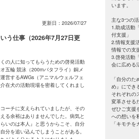
います。
などに安心感を与える病院勤務犬（ホス
主な3つの
更新日：
2026/07/27
1.助成活
付支援」
う仕事（2026年7月27日更
2.情報支
情報での支
3.啓発活
多くの人に知ってもらうための啓発活動
会に広める
五輪 競泳（200mバタフライ）銅メ
運営するAWGs（アニマルウェルフェ
「自分のた
、介在犬の活動現場を密着してくれまし
め』にでき
それぞれの
変革させる
やコーチに支えられていましたが、その
ぜひご支援
考える余裕はありませんでした。病気と
への想いを
つらいのは本人』と思うからこそ、自分
「キモチを
に自分を追い込んでしまうことがある。