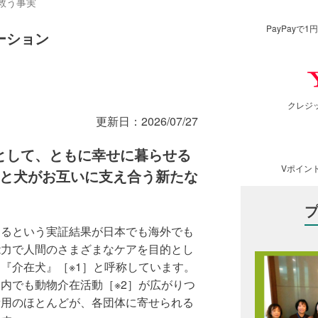
救う事実
PayPay
ーション
クレジ
更新日：
2026/07/27
として、ともに幸せに暮らせる
Vポイン
人と犬がお互いに支え合う新たな
あるという実証結果が日本でも海外でも
能力で人間のさまざまなケアを目的とし
『介在犬』［※1］と呼称しています。
内でも動物介在活動［※2］が広がりつ
費用のほとんどが、各団体に寄せられる