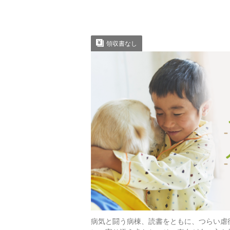
領収書なし
病気と闘う病棟、読書をともに、つらい虐