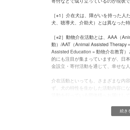
寄付などで成り立っているのが現状
［※1］介在犬は、障がいを持った人
犬、聴導犬、介助犬）とは異なった
［※2］動物介在活動とは、AAA（Animal A
動）/AAT（Animal Assisted Ther
Assisted Education = 動
的にも注目が集まっていますが、日
金設立・寄付活動を通じて、幸せな
介在活動といっても、さまざまな内
ず、犬の特性を生かした活動内容に
活動を行っている団体様へお届けし
いただきます。
続き
●裁判所でのストレスのかかる証言時
添う付添犬（コートハウスドッグ）