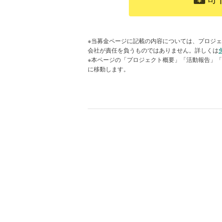
※当募金ページに記載の内容については、プロジェ
会社が責任を負うものではありません。詳しくは
引きこもりや不登校などの生きづらさを抱
※本ページの「プロジェクト概要」「活動報告」
社会化の一歩となる。画像提供：認定NP
に移動します。
● 少年院や少女院の青年たちから犬
促していく保護犬
ファシリティドッグ・マサの一日にAWGs S
■犬の存在自体が心を溶かす（2