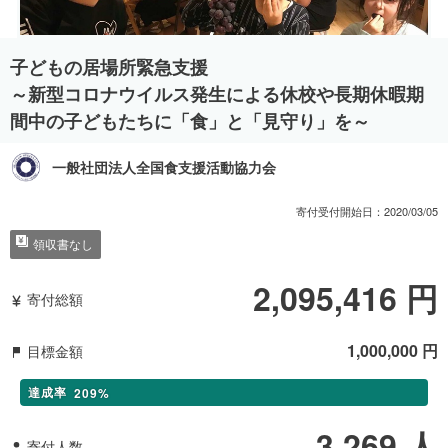
子どもの居場所緊急支援
～新型コロナウイルス発生による休校や長期休暇期
間中の子どもたちに「食」と「見守り」を～
一般社団法人全国食支援活動協力会
寄付受付開始日：
2020/03/05
領収書なし
2,095,416
円
寄付総額
1,000,000
円
目標金額
達成率
209
%
3,269
人
寄付人数