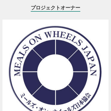
プロジェクトオーナー
気になる子どもたちに、個別対応をしようと動く団体もあります
寄付金の使い道
皆さまからのご寄付は、新型コロナウイルスに対応して、こども食
堂など子どもの居場所を運営する団体支援のための助成金として使
わせていただきます。
これらのプロジェクトは、「広がれ、こども食堂の輪！」推進会議
の事務局である、一般社団法人全国食支援活動協力会が担っていま
助成金交付にあたっては、こども食堂サポートセンターが、つなが
す。
りのある地域のネットワーク・中間支援団体を介して広報・周知を
行い、迅速に地域の団体へ支援が行き届くよう、密に連携を図りま
～食べる人も つくる人も その人らしくいられる。食がつなぐ地域の
す。
居場所を広げよう～
全国食支援活動協力会ホームページ
◆助成対象団体
新型コロナウイルスに対応して、こども食堂など子どもの居場所の
取り組みを実施・支援する団体