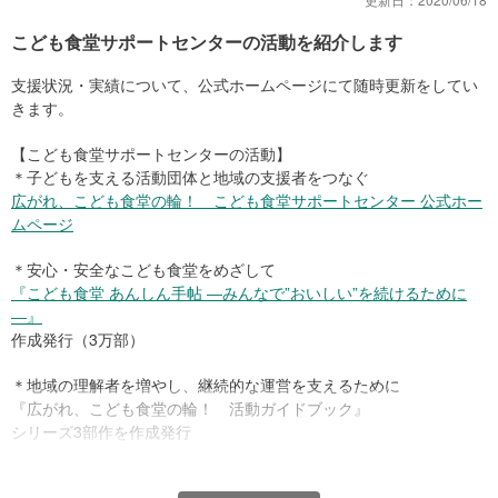
こども食堂サポートセンターの活動を紹介します
給食のない時期は、子どもたちの栄養状態が心配されます
支援状況・実績について、公式ホームページにて随時更新をしてい
各地のこども食堂など子どもの居場所を運営する団体は、気になる
きます。
子どもを個別に受け入れたり、子どもや家庭に届けるための食品を
集めようと動いているところもあります。
【こども食堂サポートセンターの活動】
＊子どもを支える活動団体と地域の支援者をつなぐ
感染拡大の状況によっては、こうした状況が長期化することも考え
広がれ、こども食堂の輪！ こども食堂サポートセンター 公式ホー
られます。
ムページ
そこで、各地の子どもの居場所に関わる関係機関・ネットワークと
＊安心・安全なこども食堂をめざして
連携し、新型コロナウイルスに対応してこども食堂など子どもの居
『こども食堂 あんしん手帖 ―みんなで”おいしい”を続けるために
場所を運営する団体に対し、緊急の運営支援を行います。
―』
作成発行（3万部）
＊地域の理解者を増やし、継続的な運営を支えるために
『広がれ、こども食堂の輪！ 活動ガイドブック』
シリーズ3部作を作成発行