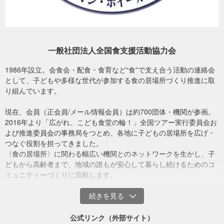
※通常のこども食堂などの開催はしていないが、個別に子どもや家庭
への支援を行う団体を含みます。
◆助成金予定額
総額100万円程度、1団体あたり5万円～10万円を予定
◆支援地域
一般社団法人全国食支援活動協力会
全国10地域程度を予定
◆助成金の使いみち
1986年設立。会食会・配食・食育など“食”で支え合う活動の連絡会
休校や長期休暇期間中における、こども食堂など子どもの居場所づ
として、子どもや多様な世代が参加する食の居場所づくり推進に取
くり支援のための活動資金援助や食材供給、運搬手段（個別の家庭
り組んでいます。
への配送を含む）にかかる費用、これらの取り組み支援にかかるネ
ットワーク活動費など
現在、会員（正会員/メール情報会員）は約700団体・機関が参画。
2016年より「広がれ、こども食堂の輪！」全国ツアー実行委員会お
※寄付金額に応じて、助成金額を変更する場合があります。
よび推進委員会の事務局をつとめ、各地に子どもの居場所を広げ・
つなぐ役割を担ってきました。
#新型コロナウイルス緊急支援
〈食の居場所〉に関わる幅広い機関とのネットワークを生かし、子
#新型コロナウイルス子ども支援
どもから高齢者まで、地域の誰もが安心して暮らし続けるためのコ
#新型コロナウイルス支援_子ども
ミュニティーづくりに貢献します。
公式リンク（外部サイト）