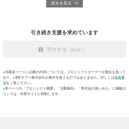
引き続き支援を求めています
寄付する
＊「食でつながるフェスタ」を通じた、食の居場所づくりに取り組
子どもたちの笑顔が増える居場所の取り組みを、応援してください
む幅広い関係機関のネットワーク形成支援
※当募金ページに記載の内容については、プロジェクトオーナーが責任を負って
＊子どもたちの健やかな育ちを支える「栄養・食育」「気になる子
おり、LINEヤフー株式会社が責任を負うものではありません。詳しくは
免責事
どもへの対応」「衛生面のポイント」などに関する研修会の実施運
項
をご覧ください。
営
※本ページの「プロジェクト概要」「活動報告」「寄付金の使いみち」に掲載の
リンクは、外部サイトに移動します。