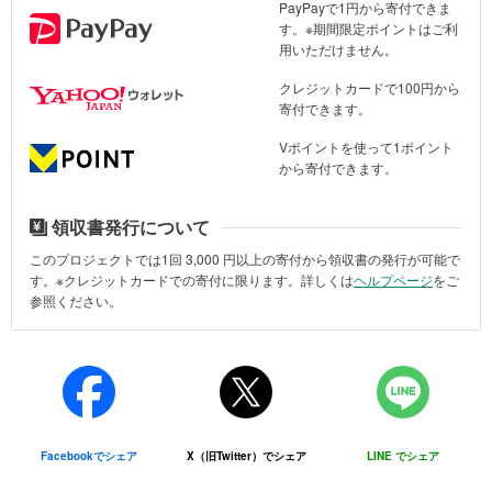
PayPayで1円から寄付できま
す。※期間限定ポイントはご利
寄付金の使い道
日頃よりADRAの活動をあたたかく見守っていただきありがとうご
用いただけません。
ざいます。
こちらのプロジェクトへのご寄付は、ウクライナで支援を必要とし
クレジットカードで100円から
ている方々の支援活動のために大切に使わせていただきます。
2026年6月7日、ウクライナ南部オデーサ州チョルノモルスク市で、
寄付できます。
ADRAは「ADRA Kids」プロジェクトの一環として、子ども向けイ
・現地調査、支援調整、情報発信（通信費、交通費、人件費など）
ベントを開催しました。
Vポイントを使って1ポイント
・水、食料、衣類や生活必需品、衛生用品、防寒用具などの購入、
から寄付できます。
輸送、配付など
「ADRA Kids」は、ウクライナで続く危機的状況の中で、子どもた
・避難されている方や影響を受けている方が生活に必要なものを購
ちの心のケアと成長支援を目的としたプロジェクトです。
領収書発行について
入できる現金またはバウチャーの配付
・避難場所の確保、ホームステイ先の調整など
6歳から14歳を対象とし、国内避難民家庭の子ども、戦闘やさまざ
このプロジェクトでは1回
3,000
円以上の寄付から領収書の発行が可能で
す。※クレジットカードでの寄付に限ります。詳しくは
ヘルプページ
をご
・移動支援（移動手段や燃料の提供など）
まなトラウマを経験した子ども、そして負傷した子どもなどを支援
参照ください。
・ボランティアの調整
しています。
・シェルターや避難所の支援
物資支援に加え、心理カウンセリング、課外活動、リハビリキャン
・そのほか現地のニーズに応じた支援
プや療養施設でのプログラムなども計画されています。
・国外に逃れ難民となった方の支援
今回のイベントには、国内で避難生活を送っている家庭の子どもた
※状況によって支援する内容や活動が変更・追加となる場合がありま
ちや、親を亡くした子どもたちが参加しました。子どもたちが安心
す。
Facebookでシェア
X（旧Twitter）でシェア
LINE でシェア
して過ごせる場所で交流し、楽しい時間を共有できる機会となりま
なお、寄付金募集や寄付金管理、領収書発行・発送、活動報告など
した。