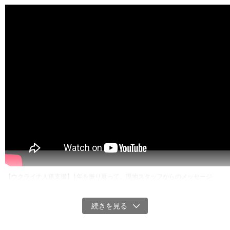
【ウクライナ人道支援】1年を振り返って。現地スタッフからのメッセージ
2022年2月24日にウクライナで戦争が激化してから、1年が経過しま
した。多くの方が一瞬にしてそれまでの平穏な生活を奪われてしま
う中、世界的で広がった支援の輪のもと、ウクライナおよび周辺国