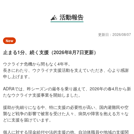
で戦争の影響を受けている方々に、ADRAのネットワーク全体で協
力をしながら命をつなぐ人道支援に取り組んで来られたことを感謝
いたします。
活動報告
ウクライナでは今、約1,800万人の方が何らかの支援を必要としてい
ます。電気、ガス、水道などの社会インフラが破壊される中、史上
更新日：
2026/08/07
最悪と言われた厳しい冬は何とか乗り越えることができましたが、
New
住む場所、食べ物、着るもの、移動手段など、すべてが足りておら
ず、心身の健康を保つことが難しい状態が続いています。
止まる1分、続く支援（2026年8月7日更新）
1993年からウクライナで活動してきたADRAは、ウクライナ全土に
ウクライナ危機から間もなく4年半。
広がる通称「ホットライン」を通じて、支援を必要とする一人ひと
長きにわたり、ウクライナ支援活動を支えていただき、心より感謝
りに寄り添う活動を続けています。その分野は今や16セクターに広
申し上げます。
がっています。
ADRAでは、昨シーズンの厳冬を乗り越えて、2026年の春4月から新
たなウクライナ支援事業を開始しました。
援助が先細りになる中、特に支援の必要性が高い、国内避難民や空
襲など戦争の影響で被害を受けた人々、病気や障害を抱える方々な
どに支援を届けています。
個人に対する現金給付や法的支援の他、自治体職員や地域の支援関