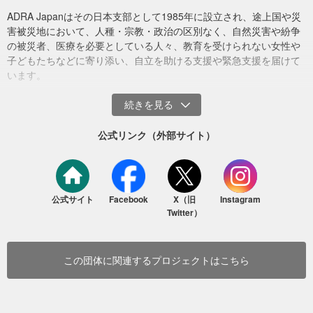
・子どもたちへの支援
ADRA Japanはその日本支部として1985年に設立され、途上国や災
・教育の再開に向けた支援
害被災地において、人種・宗教・政治の区別なく、自然災害や紛争
1年以上がたった今も、多くの方がウクライナのことを心に留め、繰
の被災者、医療を必要としている人々、教育を受けられない女性や
り返しご寄付を届けてくださっています。このことは、活動を続け
子どもたちなどに寄り添い、自立を助ける支援や緊急支援を届けて
心のケアの活動を案内するリーフレット（撮影場所：ハルキウ 撮影日：2026
る私たちの大きな力となっています。支援が必要ではなくなる日が1
います。
年7月）
日でも早く来ることを願いながら、皆さまからのお支えのもと、今
後も活動を続けてまいります。引き続き、皆さまの温かいご支援を
2026年6月末までの約3カ月間で、延べ800人を超えるウクライナの
お願いいたします。
人々を支えてきました。
公式リンク（外部サイト）
＜寄付受付期間延長のお知らせ＞
ドローン攻撃等を中心に被害が拡大する環境下で、現地スタッフた
戦争開始から4年半がたとうとする今も、ウクライナでは市民の命と
ちは日々の空襲や徴兵のリスクといったさまざまなストレスを抱え
暮らしが脅かされています。国連によると、2026年上半期の民間人
ながらも私たちと一緒に事業活動を支えてくれています。
死傷者数は前年同期比で37％増加し、状況は一層深刻になっていま
公式サイト
Facebook
X（旧
Instagram
す。
Twitter）
ADRAは、人々の戦争下の暮らしを支える活動を継続しています。
一人ひとりに寄り添い、希望を届け続けるため、寄付受付期間を延
長いたします。（2026年8月6日更新）
この団体に関連するプロジェクトはこちら
■領収書の発行について
ADRA Japanは、2016年4月に東京都の認定を受けた「認定NPO法
人」です。そのため、当団体へのご寄付は、税制上の優遇措置（寄