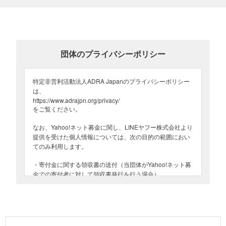
付控除）の対象です。
1回3,000円以上のクレジットカードによるご寄付で、領収書の発行
を希望して寄付された方に、領収書を発行いたします。
団体のプライバシーポリシー
※手続き完了後の発行や再発行はできません。
※当団体からの領収書発行時期：毎年1月下旬～2月頃に、前年1年分
（1月1日～12月31日）の領収書を発行いたします。
2026年4月～7月半ばでのウクライナ国内の攻撃の記録。黄色はドローン攻撃を
特定非営利活動法人ADRA Japanのプライバシーポリシー
示す。（ACLED Ukraine Conflict Monitor,2026年7月31日確認）
※領収書の日付は、お客様の寄付手続き日ではなく、当団体への入金
は、
が完了した日（原則として寄付手続き日の翌月末日頃）です。
https://www.adrajpn.org/privacy/
毎日忙しさにかまけていると、あっという間に1日が終わり、気づけ
をご覧ください。
※Vポイントによるご寄付の場合は、領収書発行の対象外ですのでご
ばもう2026年も折り返し地点に来ています。ふと仕事の手を止める
留意ください。
なお、Yahoo!ネット募金に関し、LINEヤフー株式会社より
瞬間、ウクライナの人々、一緒に活動を続ける現地パートナーの仲
提供を受けた個人情報については、次の目的の範囲におい
間たちを想い、どうかこの支援が必要ではなくなる日が1日でも早く
詳しくは
ヘルプページ
をご参照ください。
てのみ利用します。
来ますように…と願うばかりです。
領収書に関するお問い合わせは、下記までご連絡ください。
・寄付金に関する領収書の送付（当団体がYahoo!ネット募
この支援活動は、皆さまのご寄付と特定非営利活動法人 ジャパン・
金での寄付者に対して領収書発行を行う場合）
プラットフォーム（JPF）からの助成によって実施しています。
＜お問い合わせ先＞
特定非営利活動法人ADRA Japan・Yahoo!ネット募金係
電話：03-5410-0045
ADRA Kids：子どもたちに笑顔と楽しいひとときを（2026
メールアドレス：support_adra@adrajpn.org
年7月13日更新）