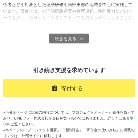
係者などを対象とした連続研修を南部東部の地域を中心に実施して
います。研修では、心理的応急処置や倫理規範、性的暴力などのテ
ーマを扱い、心身ともに大きなストレスを抱えながらもさまざまな
課題と向き合う住民への対応力向上を図っています。
また、全国各地からアクセスが可能なオンラインでの個人・グルー
プカウンセリングセッションも提供しています。
この1年間でのべ770万人に寄り添う支援を届けることができました
引き続き支援を求めています
中でも人々の命綱となっている食料支援の一部を紹介する動画があ
りますのでご覧ください。
寄付する
※当募金ページに記載の内容については、プロジェクトオーナーが責任を負って
おり、LINEヤフー株式会社が責任を負うものではありません。詳しくは
免責事
項
をご覧ください。
※本ページの「プロジェクト概要」「活動報告」「寄付金の使いみち」に掲載の
リンクは、外部サイトに移動します。