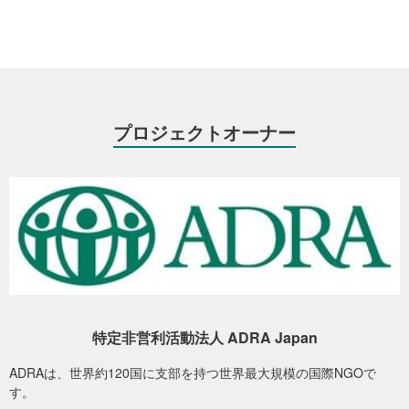
現金給付支援の関係者間の調整のための打ち合わせをする現地スタッフ（撮影
場所：ザポリージャ 撮影日：2026年4月）
プロジェクトオーナー
【ウクライナ人道支援】ウクライナの今。食料支援が人々の手に届くまで。
今後も必要になると考えらえる支援は以下の通りです。
・水や食料、生活必需品の配付
・現金または必要物資と交換できるバウチャーの配付
・避難のための移動手段や燃料の提供
・発電機の提供
・避難所や仮の住居となるシェルター支援
・家屋の修繕
・心理ケア・メンタルサポート
特定非営利活動法人 ADRA Japan
・病院への支援
ADRAは、世界約120国に支部を持つ世界最大規模の国際NGOで
・障害のある方、高齢の方などへの特別な支援
す。
・国外で避難生活を続けている方への語学習得や就労支援