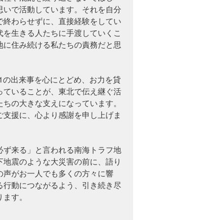
思いで活動しています。それを自分
で終わらせずに、直接経験をしてい
代を生きる人たちに手渡していくこ
地に住み続ける私たちの責務だと思
。
11の出来事を心にとどめ、お力を貸
っていることが、東北で伝え継ぐ活
たちの大きな支えになっています。
ご支援に、心より感謝を申し上げま
必ず来る」と言われる南海トラフ地
下地震のような大災害の前に、語り
の声がお一人でも多くの方々に響
る行動につながるよう、引き続き尽
ります。