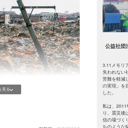
公益社団
3.11メモ
失われない
苦難を軽減
の実現」を目
を見る
した。
私は、201
り、震災後
になりました。（死者・行方不明者。関連死除
信の場づく
ちのような