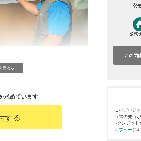
公
家の片付けや家族を迎えに行くことで多
後すぐの判断や、平時の避難場所の話し
公式
校での伝承活動
この団
を見る
ほとんどなく、基金助成団体から「温め
をのぼれた」、という声が寄せられてい
を求めています
などの地域目線ならではの発信や、阪
このプロジェ
ています。
付する
収書の発行が
※クレジット
ルプページ
を