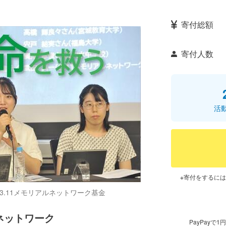
寄付総額
寄付人数
活
※寄付をするに
.11メモリアルネットワーク基金
ネットワーク
PayPay