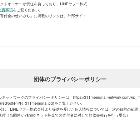
クトオーナーが責任を負っており、LINEヤフー株式
0人の証言より
免責事項
をご覧ください。
「寄付金の使いみち」に掲載のリンクは、外部サイト
放送局の報道は、幸い第66回科学技術
きましたが、命を守る行動ができるかど
ています。
は車渋滞が発生し、私たちは、過去を繰り
南海トラフ地震、日本海溝・千島海溝地
犠牲が想定されていますが、私たち一人
団体のプライバシーポリシー
すことで、14万人もの津波死者想定を
子を作成し、広く発信
ワークのプライバシーポリシーは、https://311memorial-network.com/wp_mem
shared/pdf/PIPR_311memorial.pdf をご覧ください。
金に関し、LINEヤフー株式会社より提供を受けた個人情報については、次の目的の範
承」を、実現するため私たちが「継続
付（当団体がYahoo!ネット募金での寄付者に対して領収書発行を行う場合）
最多回答は「語り部」でした。
開