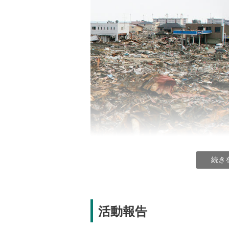
続き
「東日本大震災により18,423名が犠牲
活動報告
く）」