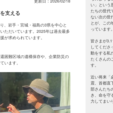
更新日：
2026/02/18
い」という
性の不安」を抱え、伝承を支える基金は
たちの世代
動を支える
困難です。
ない次の世
とが、この
より、岩手・宮城・福島の3県を中心と
っています
いただいています。2025年は過去最多
支援が求められています。
皆さまが3.
してくださ
動をする私
帰還困難区域の遺構保存や、企業防災の
たくさんの
れています。
す。
近い将来「
震、首都直
部さんたち
き、命を守
力してまい
96％。伝承を支える基金財源の危機。