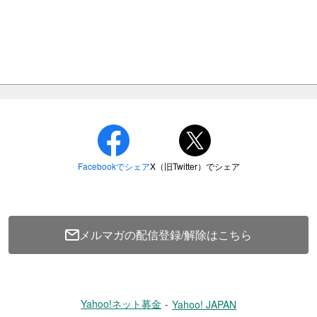
り、当時の児童が語る機会を創出するこ
の想定では「早期避難」により約14万人の津
災情報）
メルマガの配信登録/解除はこちら
」2023【第2部：東北の震災伝承活動の今
Yahoo!ネット募金
Yahoo! JAPAN
～】