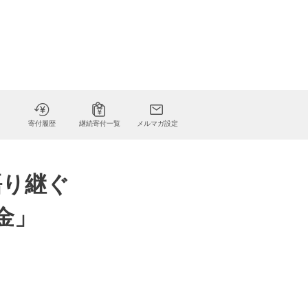
寄付履歴
継続寄付一覧
メルマガ設定
語り継ぐ
金」