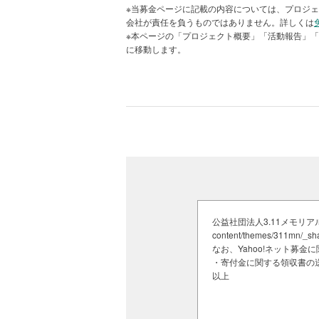
※当募金ページに記載の内容については、プロジェ
3.11の避難行動：石巻市南浜門脇地区10
会社が責任を負うものではありません。詳しくは
※本ページの「プロジェクト概要」「活動報告」
に移動します。
生死を分けた津波避難についての地元
映像祭にて内閣総理大臣賞をいただ
うかは、私たち一人ひとりにかかっ
2025年のカムチャツカ半島地震で
返さないよう行動できるはずです。
震では東日本大震災の10倍を超える
ひとりが「早期避難」の一歩を踏み出
基金を利用して紙芝居やパンフレット、冊
減らせる希望があります。
公益社団法人3.11メモリアルネット
3．次世代の育成
content/themes/311mn/_
なお、Yahoo!ネット募
復興構想7原則の「教訓を次世代に伝
・寄付金に関する領収書の送
に必要な人材」を調査したところ、
以上
2024年震災伝承調査報告書冊子を公