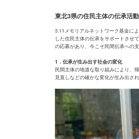
伝承に取り組む団体の93％が「継続
東北3県の住民主体の伝承活
急減しており、このままでは継続が
3.11メモリアルネットワーク基金に
した住民主体の伝承をサポートさせて
の応募があり、今こそ民間伝承への
1．伝承が生み出す社会の変化
民間主体の地道な取り組みにより、
見直しなどの確かな変化が生み出さ
東北3県伝承団体のうち「継続性の不安」が
（2024年東日本大震災伝承調査より）