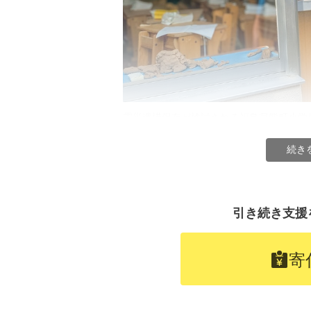
地震発生から津波到達までの時間、
くの方が津波に襲われました。地震
合いが必要です。
震災遺構保存が検討される福島県熊町小学
続き
2．震災伝承の質の向上
「語り」や伝承を支える公的補助は
てきた企画を実現できて、一歩階段
ます。
引き続き支援
絵本やマップ、動画、パンフレット
神、広島などに学ぶ研修に活用され
寄