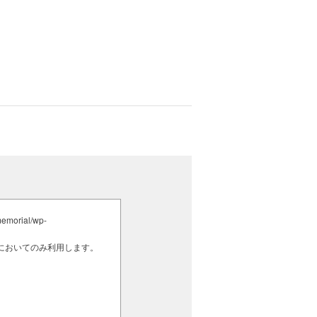
orial/wp-
囲においてのみ利用します。