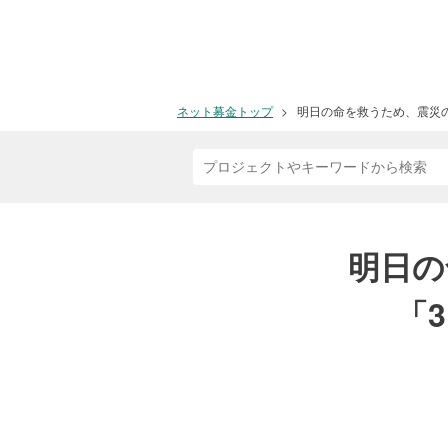
ネット募金トップ
明日の命を救うため、震災の
明日の
「