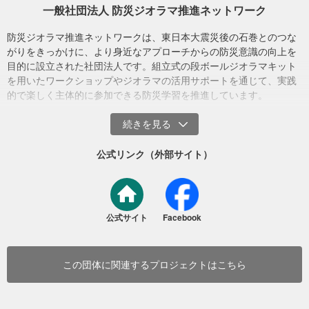
一般社団法人 防災ジオラマ推進ネットワーク
防災ジオラマ推進ネットワークは、東日本大震災後の石巻とのつな
仙台駅構内にて。ジオラマ上にフラッグを立て、帰宅困難者一時滞在場所を周
がりをきっかけに、より身近なアプローチからの防災意識の向上を
知
目的に設立された社団法人です。組立式の段ボールジオラマキット
を用いたワークショップやジオラマの活用サポートを通じて、実践
型から抜いたパーツを積み重ねていくだけ
5. 研究者の育成
的で楽しく主体的に参加できる防災学習を推進しています。
国連やJICAなどと協力し、途上国などの防災リーダー育成のための
研修などに活用いただいています。
公式リンク（外部サイト）
公式サイト
Facebook
この団体に関連するプロジェクトはこちら