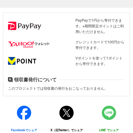
立体だからハザードマップも理解しやすい
PayPayで1円から寄付できま
＜特長＞
す。※期間限定ポイントはご利
JICAの研修では模擬ジオラマを活用して避難計画について話し合った
●自分のまちの地形が一目瞭然
用いただけません。
等高線ごとに段ボールを積んでいくことで、地域の地形を立体的に
6. イベント・展示会への出展
再現できます。
クレジットカードで100円から
毎年の「ぼうさいこくたい」をはじめ、各種防災関連イベントなど
寄付できます。
に出展し、情報発信につとめています。
●誰でも簡単に作れる
Vポイントを使って1ポイント
型抜きされたパーツをガイド線に合わせて積み重ねるだけなので、
から寄付できます。
活動レポート
小さな子供でも簡単に組み立てることができます。
●立体ハザードマップになる
領収書発行について
ジオラマ上には道路や建物などが印刷されています。フラッグやビ
このプロジェクトでは領収書の発行をおこなっておりません。
ニールシートなどを使って洪水や土砂災害のリスクを入れ込めば、
わかりやすい立体ハザードマップができあがります。（地図協力：
株式会社ゼンリン）
●体感するからおぼえる
楽しみながら自分の手で作り上げるから、自分のまちへの関心も高
まり、防災意識の向上につなげることができます。
Facebookでシェア
X（旧Twitter）でシェア
LINE でシェア