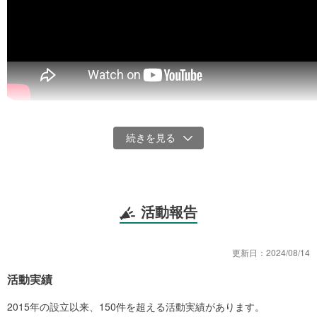
紹介ムービー
災害時、もっと自分のまちのことを知っていれば、助かるかもしれ
ない、助けられるかもしれない命があります。
私たち一般社団法人防災ジオラマ推進ネットワークでは、段ボール
で作るジオラマを使った楽しく実践的な防災授業を通じて、まちを
活動報告
知ることの面白さ・大切さを伝えています。
自分の手でジオラマを組み立てることで、まず何よりも自分のまち
更新日：
2024/08/14
とその地形に興味を持ってほしい。日常的に立体のまちに触れるこ
とで、地域に潜む危険をもっと身近なものとして感じてほしい。そ
活動実績
れが私たちの思いです。
2015年の設立以来、150件を超える活動実績があります。