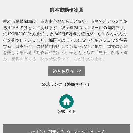
熊本市動植物園
熊本市動植物園は、市内中心部からほど近い、市民のオアシスであ
る江津湖のほとりにあります。総面積24.5ヘクタールの園内では、
約120種800頭の動物と、約800種5万点の植物が、たくさんの人の
心を癒やしてきました。孫悟空のモデルになったキンシコウを飼育
する、日本で唯一の動植物園としても知られています。動物のこと
を楽しく学べる「動物資料館」や、子どもたちの「見る・触る・遊
ぶ」感覚を育てる「タッチ愛ランド」などもあります。
今後は、東日本大震災の被災地である福島の「アクアマリンふくし
ま」にも募金箱を設置していただく予定です。
●アクアマリンふくしま：
http://www.marine.fks.ed.jp/index.htm
公式リンク（外部サイト）
公式サイト
この団体に関連するプロジェクトはこちら