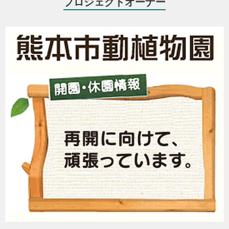
プロジェクトオーナー
下関市立しものせき水族館「海響館」
そんな中、埼玉の「東武動物公園」が支援に名乗りを上げてくださ
いました。動物園の入口に、こんなかわいい募金箱が設置されてい
ます。ホワイトタイガーのロッキー君とヒグマのアヤメちゃんも応
援してくれています。
●東武動物公園ホームページ：
http://www.tobuzoo.com/