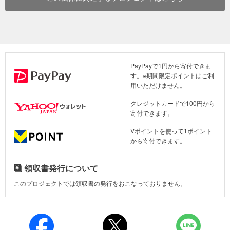
PayPayで1円から寄付できま
す。※期間限定ポイントはご利
用いただけません。
クレジットカードで100円から
寄付できます。
Vポイントを使って1ポイント
から寄付できます。
さて、熊本市動植物園では、9月8日にマサイキリンの赤ちゃんが生
まれました。実は、この子の祖父は、1994年末に神戸市立王子動物
領収書発行について
園で産まれ、当動植物園にやってきました。その直後に阪神淡路大
震災が発生したため、被災地の平和を神様に祈ると言う意味をこめ
このプロジェクトでは領収書の発行をおこなっておりません。
て、「神平（コウヘイ）」と名づけられました。
そして、孫であるこの子も、熊本の復興と平和を願い、祖父の名前
の｢平｣を取り、「秋平（シュウヘイ）」と名づけられました。秋平
も、動物園の再開とみなさまにお会いできる日を首を長くして待っ