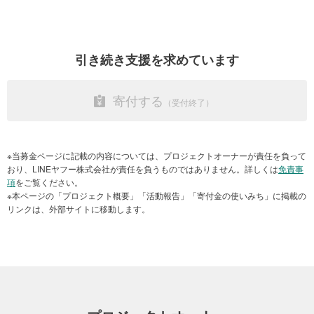
アクアマリンふくしま
引き続き支援を求めています
熊本市動植物園では、動物に触れることができなくなった地域の子
どもたちのために、｢ふれあい移動動物園」を開催しています。この
子どもたちの笑顔が早く動物園に帰って来ますように。
寄付する
※当募金ページに記載の内容については、プロジェクトオーナーが責任を負って
おり、LINEヤフー株式会社が責任を負うものではありません。詳しくは
免責事
項
をご覧ください。
※本ページの「プロジェクト概要」「活動報告」「寄付金の使いみち」に掲載の
リンクは、外部サイトに移動します。