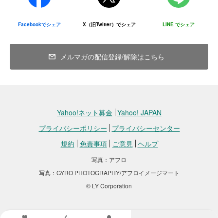
ています。
Facebookでシェア
X（旧Twitter）でシェア
LINE でシェア
メルマガの配信登録/解除はこちら
Yahoo!ネット募金
Yahoo! JAPAN
プライバシーポリシー
プライバシーセンター
規約
免責事項
ご意見
ヘルプ
写真：アフロ
写真：GYRO PHOTOGRAPHY/アフロイメージマート
© LY Corporation
寄付金の使い道
みなさまからいただいた寄付金は、Yahoo!ネット募金の手数料5％
を差し引いた全額を熊本地震で甚大な被害を受けた熊本市動植物園