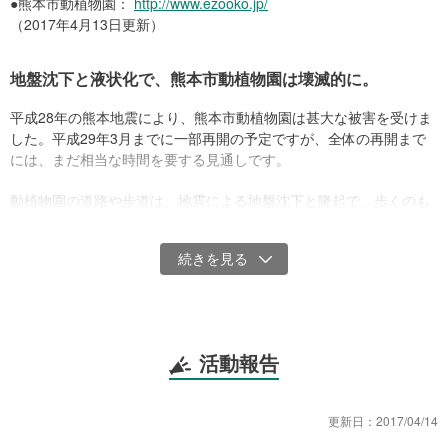
●熊本市動植物園：
http://www.ezooko.jp/
（2017年4月13日更新）
地盤沈下と液状化で、熊本市動植物園は壊滅的に。
平成28年の熊本地震により、熊本市動植物園は甚大な被害を受けま
した。平成29年3月までに一部再開の予定ですが、全体の再開まで
には、まだ相当な時間を要する見通しです。
動植物園の道路や歩道は、地震による地盤沈下と隆起で、歩くのも
危険な状態です。
液状化も激しく、道のいたるところに水があふれ出しました。給排
水管も破損しました。
活動報告
更新日：
2017/04/14