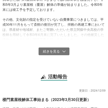
和5年3月より素屋根（覆屋）解体の準備が始まりました。令和5年
末には竣工予を予定しております。
その他、文化財の指定を受けていない自費事業につきましては、平
成30年11月をもって斎館の復旧が完了し、拝殿の再建工事において
は、県産材や地域材、またご寄贈いただいた県立阿蘇中央高校の学
校林を用材して令和3年6月末に完了いたしました。その他被災した
建物につきましても随時工事を行って参ります。
復旧事業の地域的な意義付けと、教育活動への貢献も意識しなが
ら、皆様のご支援が無駄にならぬよう、適正かつ有意義な事業運営
に努めてまいる所存です。
今後とも変わらぬご支援を賜りますようお願い申しあげます。
活動報告
更新日：
2024/12/09
楼門素屋根解体工事始まる（2023年3月30日更新）