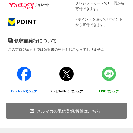
クレジットカードで100円から
寄付できます。
Vポイントを使って1ポイント
から寄付できます。
領収書発行について
このプロジェクトでは領収書の発行をおこなっておりません。
寄付金の使い道
楼門復旧工事立柱祭（令和3年2月18日）
重要文化財6棟の費用約13億6,300万円は、ほぼ公費の補助で行えま
すが、拝殿等その他の復旧費用約10億8,500万円は対象外です。皆
様のご寄付は拝殿等の再建に充当させていただきます。※予算は令和
2年12月時点
Facebookでシェア
X（旧Twitter）でシェア
LINE でシェア
"#熊本地震支援"
メルマガの配信登録/解除はこちら