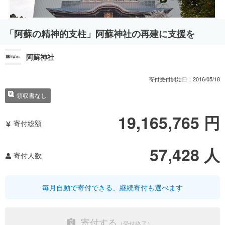
「阿蘇の精神的支柱」阿蘇神社の再建に支援を
阿蘇神社
寄付受付開始日：
2016/05/18
領収書なし
19,165,765
円
寄付総額
57,428
人
寄付人数
毎月自動で寄付できる、継続寄付も選べます
寄付する