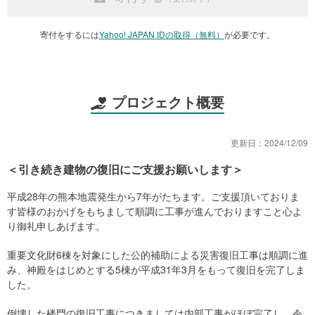
寄付をするには
Yahoo! JAPAN IDの取得（無料）
が必要です。
プロジェクト概要
更新日：
2024/12/09
＜引き続き建物の復旧にご支援お願いします＞
平成28年の熊本地震発生から7年がたちます。ご支援頂いておりま
す皆様のおかげをもちまして順調に工事が進んでおりますこと心よ
り御礼申しあげます。
重要文化財6棟を対象にした公的補助による災害復旧工事は順調に進
み、神殿をはじめとする5棟が平成31年3月をもって復旧を完了しま
した。
倒壊した楼門の復旧工事につきましては内部工事がほぼ完了し、令