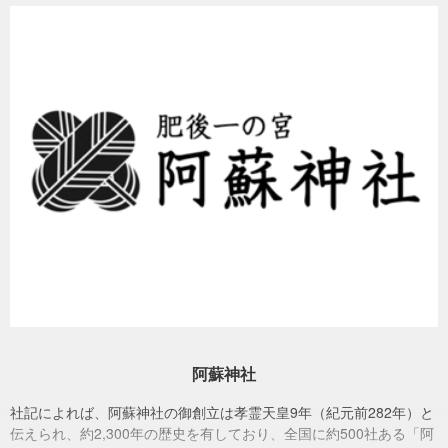
平成29年4月3日 共同通信社撮影
楼門復旧状況（令和4年3月現在）
拝殿再建工事、まもなく完了。楼門復旧工事、組み立ては
じまる（2021年4月12日更新）
阿蘇神社
令和3年6月末に拝殿再建工事が完了いたします。楼門復旧工事では
令和3年2月18日に「立柱祭」が行われ組み立てが始まりました。
社記によれば、阿蘇神社の御創立は孝霊天皇9年（紀元前282年）と
伝えられ、約2,300年の歴史を有しており、全国に約500社ある「阿