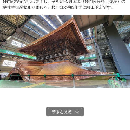
楼門の復元がほぼ完了し、令和5年3月末より楼門素屋根（覆屋）の
解体準備が始まりました。楼門は令和5年内に竣工予定です。
復旧した神殿
拝殿再建工事、完了
楼門復旧工事、上層の組み立てに着手（2022年3月23日更
新）
令和3年6月末に拝殿再建工事が完了いたしました。楼門復旧工事で