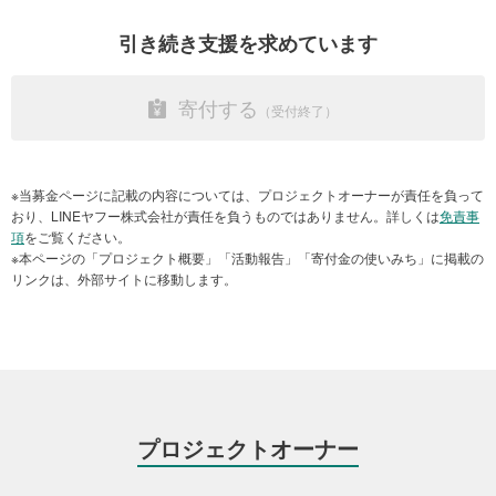
は令和3年2月18日に「立柱祭」が行われ、現在組み立てが行われて
おります。
引き続き支援を求めています
寄付する
平成28年4月18日 共同通信社撮影
※当募金ページに記載の内容については、プロジェクトオーナーが責任を負って
おり、LINEヤフー株式会社が責任を負うものではありません。詳しくは
免責事
項
をご覧ください。
※本ページの「プロジェクト概要」「活動報告」「寄付金の使いみち」に掲載の
リンクは、外部サイトに移動します。
新拝殿外観
プロジェクトオーナー