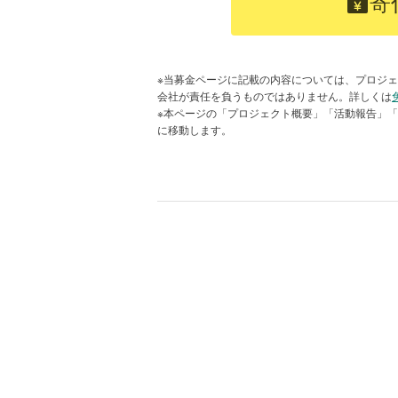
寄
先天性の病気のある犬や老犬など譲
動に取り組まれています。写真は仲
※当募金ページに記載の内容については、プロジェ
会社が責任を負うものではありません。詳しくは
※本ページの「プロジェクト概要」「活動報告」
に移動します。