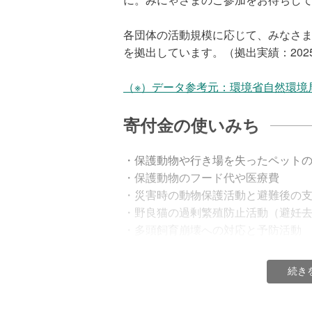
各団体の活動規模に応じて、みなさ
を拠出しています。（拠出実績：202
（※）データ参考元：環境省自然環境
寄付金の使いみち
・保護動物や行き場を失ったペット
・保護動物のフード代や医療費
・災害時の動物保護活動と避難後の
・野良猫の過剰繁殖防止活動（避妊去勢
・多頭飼育崩壊への対応と予防活動
・動物との暮らしについての啓蒙（
・動物虐待の予防活動
続き
などのため、全国各地の動物愛護団