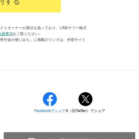
付する
渡が難しい犬たちを積極的に救助する活
良しの先輩犬と。
クトオーナーが責任を負っており、LINEヤフー株式
免責事項
をご覧ください。
「寄付金の使いみち」に掲載のリンクは、外部サイト