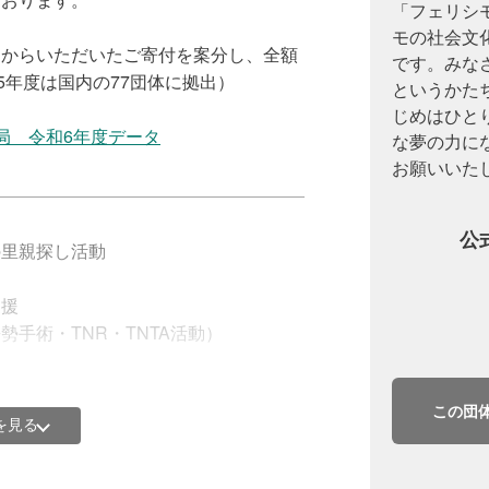
「フェリシ
モの社会文
まからいただいたご寄付を案分し、全額
です。みな
5年度は国内の77団体に拠出）
というかた
じめはひと
局 令和6年度データ
な夢の力に
お願いいた
公
の里親探し活動
支援
手術・TNR・TNTA活動）
けいもう）活動
この団
を見る
体に拠出されます。