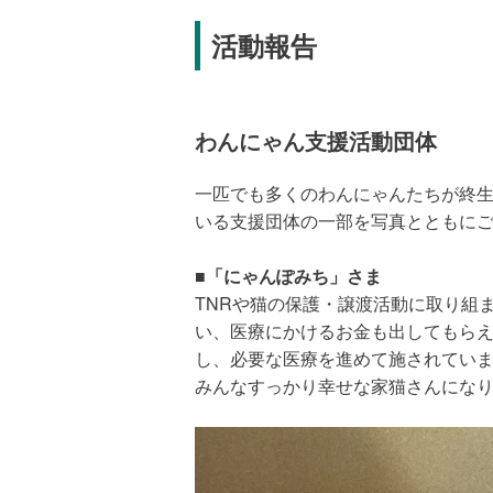
拠出先の愛護団体はフェリシモ基金
覧と、各団体の活動レポートはフェ
活動報告
ます。
■拠出先一覧
わんにゃん支援活動団体
■拠出先の活動報告
一匹でも多くのわんにゃんたちが終
#猫の日
いる支援団体の一部を写真とともに
"#animalwelfare"
"#popular"
■「にゃんぽみち」さま
TNRや猫の保護・譲渡活動に取り組
い、医療にかけるお金も出してもら
し、必要な医療を進めて施されてい
みんなすっかり幸せな家猫さんにな