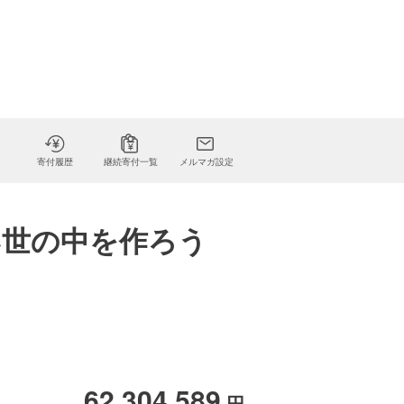
寄付履歴
継続寄付一覧
メルマガ設定
い世の中を作ろう
62,304,589
円