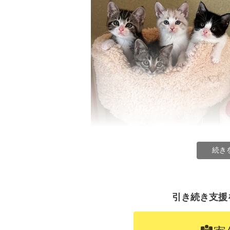
続き
「にゃんぽみち」さま
引き続き支援
■「はぴねすDOG」さま