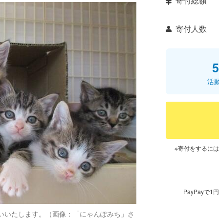
寄付総額
寄付人数
5
活
※寄付をするに
PayPay
いいたします。（画像：「にゃんぽみち」さ