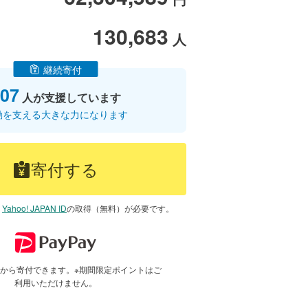
130,683
人
継続寄付
07
人が支援しています
動を支える大きな力になります
寄付する
は
Yahoo! JAPAN ID
の取得（無料）が必要です。
で1円から寄付できます。※期間限定ポイントはご
利用いただけません。