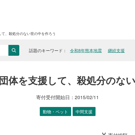
して、殺処分のない世の中を作ろう
話題のキーワード
令和8年熊本地震
継続支援
検索
団体を支援して、殺処分のな
寄付受付開始日：
2015/02/11
動物・ペット
中間支援