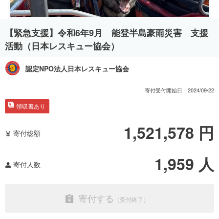
【緊急支援】令和6年9月 能登半島豪雨災害 支援
活動（日本レスキュー協会）
認定NPO法人日本レスキュー協会
寄付受付開始日：
2024/09/22
領収書あり
1,521,578
円
寄付総額
1,959
人
寄付人数
寄付する