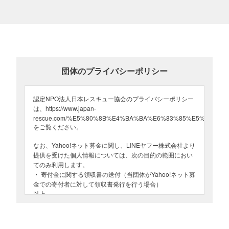
珠洲市の様子（2024年10月20日）
団体のプライバシーポリシー
認定NPO法人日本レスキュー協会のプライバシーポリシー
は、https://www.japan-
rescue.com/%E5%80%8B%E4%BA%BA%E6%83%85%E5%A0%B
をご覧ください。
なお、Yahoo!ネット募金に関し、LINEヤフー株式会社より
提供を受けた個人情報については、次の目的の範囲におい
てのみ利用します。
・ 寄付金に関する領収書の送付（当団体がYahoo!ネット募
金での寄付者に対して領収書発行を行う場合）
以上