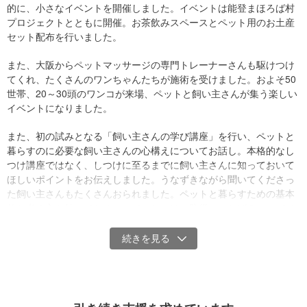
的に、小さなイベントを開催しました。イベントは能登まほろば村
です。そのため、当法人へのご寄付は税制上の優遇措置（寄付控
プロジェクトとともに開催。お茶飲みスペースとペット用のお土産
除）の対象です。
セット配布を行いました。
・1回3,000円以上のクレジットカードによるご寄付で、領収書の発
また、大阪からペットマッサージの専門トレーナーさんも駆けつけ
行を希望して寄付された方に、領収書を発行いたします。
てくれ、たくさんのワンちゃんたちが施術を受けました。およそ50
世帯、20～30頭のワンコが来場、ペットと飼い主さんが集う楽しい
・お手続きの際に「領収書を希望する」のチェックボックスにチェ
イベントになりました。
ックを入れてください。お手続きが完了した後での発行希望（再発
行含む）への対応はできませんのでご注意ください。
また、初の試みとなる「飼い主さんの学び講座」を行い、ペットと
暮らすのに必要な飼い主さんの心構えについてお話し。本格的なし
※当法人からの領収書発行時期：当法人への入金が完了した日（原則
つけ講座ではなく、しつけに至るまでに飼い主さんに知っておいて
として寄付手続き日の翌月末日頃）の翌月末頃に発行いたします。
ほしいポイントをお伝えしました。うなずきながら聞いてくださっ
た飼い主さんもたくさんおられました。ペットと暮らすための基本
※領収書の日付は、お客様が寄付手続きを行った日、またはプロジェ
的な考え方を持っておくことで、しつけや防災につなげることがで
クトオーナーに入金された日（原則として寄付手続き日の翌月末日
きるようになると考えています。
頃）のいずれかになります。具体的な日付については、プロジェク
トオーナーにご確認ください。
2024年1月の地震から、ようやく前を向いて歩きだした能登の皆さ
んを襲った豪雨。
詳しくは
ヘルプページ
をご参照ください。
「今度こそ心が折れたよ」「地震の時よりひどい」と肩を落とす皆
さんに、言葉に詰まる日々でした。
領収書に関するお問い合わせは、下記までご連絡ください。