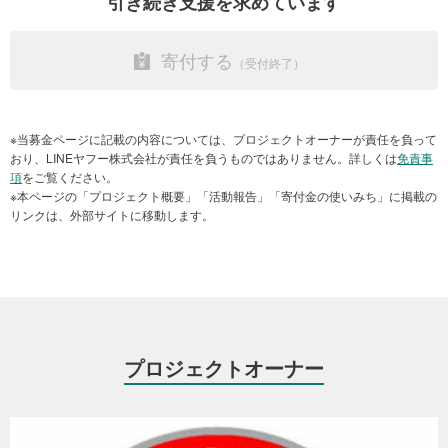
引き続き支援を求めています
豪雨の被害が起きた中、1カ月後のイベント開催を迷ったこともあり
＜お問い合わせ先＞
ましたが、「今日、来てよかった」「また来るから、またやって
認定NPO法人日本レスキュー協会
寄付する
ね」と、笑顔で帰っていく皆さんとワンコたちを見送ることができ
メールアドレス：
info@japan-rescue.com
ました。
お問い合わせフォーム
久しぶりにお会いする飼い主さんやワンちゃんたちもいて、スタッ
フもとても癒やされた一日になりました。
寄付金の使い道
※当募金ページに記載の内容については、プロジェクトオーナーが責任を負って
おり、LINEヤフー株式会社が責任を負うものではありません。詳しくは
免責事
今後も、被災された皆さんとペットたちに寄り添い、活動を継続し
項
をご覧ください。
本プロジェクトで集まった資金は、今回の災害で被害を受けた地域
てまいります。引き続き応援をよろしくお願いいたします。
※本ページの「プロジェクト概要」「活動報告」「寄付金の使いみち」に掲載の
での支援活動に使用させていただきますことをあらかじめご了承く
リンクは、外部サイトに移動します。
ださい。
また、ご寄付の余剰分につきましては、次の災害への備えに使用さ
せていただくとともに、当協会の定常プロジェクトへ活用させてい
ただきますこと、あらかじめご了承ください。
●災害救助犬出動派遣費用（輸送費、滞在費、消耗品費、人件費等）
プロジェクトオーナー
●支援物資の提供にかかる費用（水、ペットフード、衛生用品、ケー
ジ類、その他ペット用品、冷却グッズ等）
●現地の情報収集やネットワーク構築・活用にかかる費用（通信費、
交通費、人件費等）