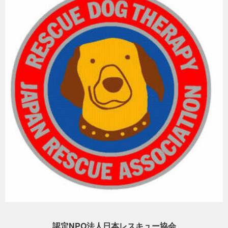
●ペット支援にかかる費用（物資輸送費、滞在費、保護等にかかる費
用、医療費、消耗品費、人件費等）
●被災した犬たちの一時預かりにかかる費用（預かり等にかかる費
用、医療費、消耗品等）や被災地で活動する動物関連関係先への物
資支援費用
●災害後のセラピードッグ慰問活動派遣費用（輸送費、滞在費、消耗
珠洲市の様子（2024年10月20日）
品費、人件費等）
●派遣する人員の感染症対策に係る費用（PCR検査代、検査キッ
ト、マスク、消毒液など感染対策グッズ）
※ご協力いただいたご寄付のうち15％を管理運営費として使用させ
ていただきます。ように活用させていただきます。
認定NPO法人日本レスキュー協会