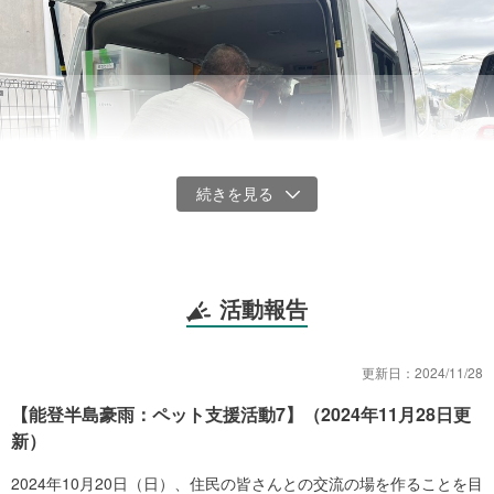
活動報告
能登半島豪雨災害への出動準備（2024年9月22日）
更新日：
2024/11/28
■領収書の発行について
【能登半島豪雨：ペット支援活動7】（2024年11月28日更
・2025年3月6日（木）10時以降の新規ご寄付分より、領収書の発行
新）
が可能です。
2024年10月20日（日）、住民の皆さんとの交流の場を作ることを目
・
日本レスキュー協会は、兵庫県の認定を受けた「認定NPO法人」