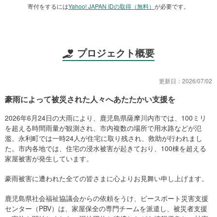
寄付をするには
Yahoo! JAPAN IDの取得（無料）
が必要です。
プロジェクト概要
更新日：
2026/07/02
豪雨によって被災された人々へあたたかい支援を
2026年6月24日の大雨により、鹿児島県薩摩川内市では、100ミリ
を超える時間雨量が観測され、市内複数の場所で用水路などが氾
濫。永利町では一時24人が住宅に取り残され、救助が行われまし
た。市内各地では、住宅の浸水被害が起きており、100棟を超える
家屋被害が発生しています。
豪雨被害に遭われた全ての皆さまに心よりお見舞い申し上げます。
鹿児島県社会福祉協議会からの依頼をうけ、ピースボート災害支援
センター（PBV）は、家屋保全の専門チームを派遣し、被災者支援