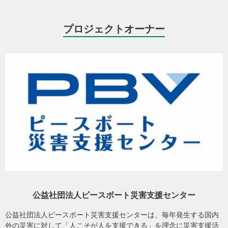
光景は今も鮮明に焼き付いていて、ふとした瞬間によみがえりま
す。
プロジェクトオーナー
まだ梅雨は明けず、天気予報に雨マークが並ぶたび、この先やって
くる台風の季節を思うと、不安で胸が締めつけられる。そんな時間
を過ごしている方々の思いに触れるたび、「被災」はまだ終わって
いないのだと実感します。
そうした一つひとつの声を受け止めながら、少しでも安心につなが
るよう、薩摩川内市で活動を続けています。
人々が安全な暮らしと笑顔を1日でも早く取り戻せるよう、皆さまの
あたたかいご支援をお願いいたします。
公益社団法人ピースボート災害支援センター
公益社団法人ピースボート災害支援センターは、毎年発生する国内
外の災害に対して「人こそが人を支援できる」を理念に災害支援活