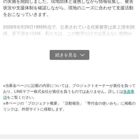
の実施を開始しました。現地団体と連携しながら情報収集し、被害
状況や支援体制を確認しながら、現地のニーズに合わせて支援活動
をおこなっていきます。
2026年6月29日18時時点で、公表されている住家被害は床上浸水26
棟、床下浸水103棟。私たちは、この数字だけでは見えない実態が
ないかを一軒一軒確認しています。
特に床下浸水は、「床上ではないから大丈夫」と受け止められがち
です。しかし実際には、断熱材の被害や今後の住環境への影響な
ど、生活再建につながる課題を抱えているお宅も少なくありませ
ん。
今回の活動で大切にしているのは、家屋の被害を確認することだけ
※当募金ページに記載の内容については、プロジェクトオーナーが責任を負って
ではなく、住民の皆さんの不安に寄り添うことです。
おり、LINEヤフー株式会社が責任を負うものではありません。詳しくは
免責事
項
をご覧ください。
※本ページの「プロジェクト概要」「活動報告」「寄付金の使いみち」に掲載の
訪問当初は寡黙だった方も、「どこへ相談すればいいのかわからな
リンクは、外部サイトに移動します。
かった」と胸の内を話してくださり、社協スタッフとの会話を重ね
るうちに、少しずつ表情が和らいでいく場面を何度も目にしていま
す。
玄関の扉を開けた瞬間、目の前いっぱいに広がっていた泥水。その