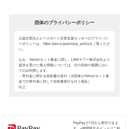
団体のプライバシーポリシー
床下浸水の対応について臨時講習会を開催（2026年6月30日、薩摩川内市災害
公益社団法人ピースボート災害支援センターのプライバシ
ボランティアセンター）
ーポリシーは、https://pbv.or.jp/privacy_policyをご覧くださ
い。
なお、Yahoo!ネット募金に関し、LINEヤフー株式会社より
提供を受けた個人情報については、次の目的の範囲におい
てのみ利用します。
・寄付金に関する領収書の送付（当団体がYahoo!ネット募
金での寄付者に対して領収書発行を行う場合）
以上
PayPayで1円から寄付できま
す。※期間限定ポイントはご利