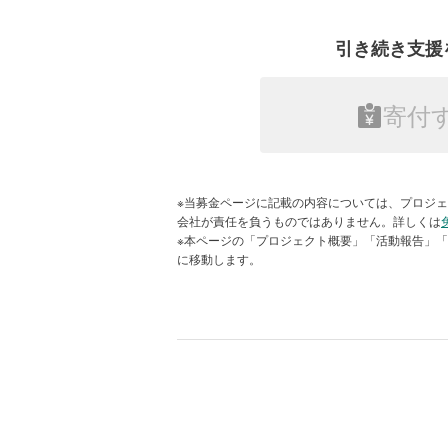
豪雨の影響（撮影：2024年9月21日 珠洲
引き続き支援
町野町で運営を続ける「まちのの湯」。日々
寄付金の使いみち
年11月 町野町）
寄付
皆さまからのご支援は、現地のニー
町野町では、町民アルバイトの力も
被災家屋の応急対応、物資・備品提
継続しています。利用者は、町民、工事
営支援などを通じて、被災された方
人。2024年5月30日のオープン以
※当募金ページに記載の内容については、プロジェ
す。
これまでに延べ約15,000人にご利用
会社が責任を負うものではありません。詳しくは
※本ページの「プロジェクト概要」「活動報告」
1．専門スタッフ派遣
に移動します。
PBVは引き続き、現地に寄り添った
被災家屋の応急対応や保全などの経
を派遣します。専門スタッフを派遣
2．物資・備品・資機材購入
生活物資の提供、食事支援、家屋の
必要な物資・備品・資機材の購入。