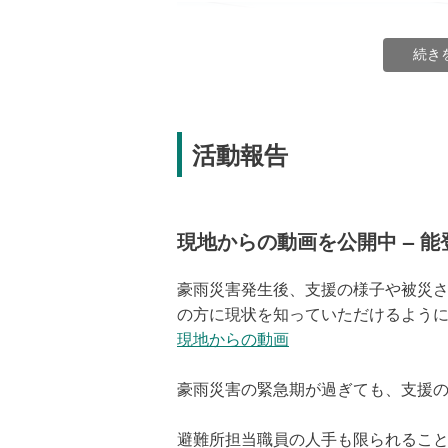
続き
活動報告
現地からの動画を公開中 – 能
豪雨災害発生後、支援の様子や被災
の方に現状を知っていただけるよう
現地からの動画
豪雨災害の緊急期が過ぎても、支援
氾濫している川（撮影：2024年9月21日
避難所担当職員の人手も限られることか