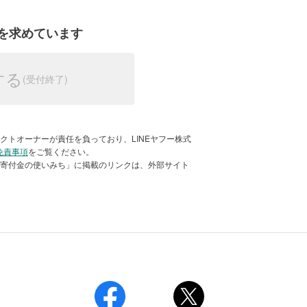
市）
を求めています
多くの方が汗を流しています（撮影：2024
する
ズに合わせて災害支援のノウハウ提供、
借りて入浴施設「まちのの湯」の運営を
供、関係機関の連携調整・支援調整、運
関係者、行政職員など1日に70～100
たちの生活再建に使用させていただきま
降、豪雨による中断期間もありましたが、
クトオーナーが責任を負っており、LINEヤフー株式
いただきました。
免責事項
をご覧ください。
「寄付金の使いみち」に掲載のリンクは、外部サイト
支援を継続していきます。
験がある専門的なスキルを持つスタッフ
するための人件費、旅費交通費など。
応急対応や保全、活動現場で支援活動に