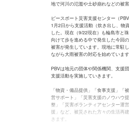
地で河川の氾濫や土砂崩れなどの被
ピースボート災害支援センター（PB
1月2日から支援活動（炊き出し、物
した。現在（9/22現在）も輪島市と
向けて歩を進める中で発生した今回
被害が発生しています。現地に常駐し
ながら大雨被害の対応を始めていま
PBVは地元の団体や関係機関、支援
支援活動を実施していきます。
「物資・備品提供」「食事支援」「
営サポート」「災害支援のノウハウ
整」「災害ボランティアセンター運
援」など、被災された方々の生活再
きます。