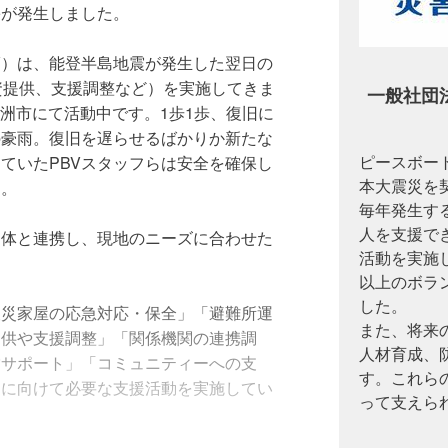
害が発生しました。
V）は、能登半島地震が発生した翌日の
資提供、支援調整など）を実施してきま
一般社団
珠洲市にて活動中です。1歩1歩、復旧に
の豪雨。復旧を遅らせるばかりか新たな
ピースボート
ていたPBVスタッフらは安全を確保し
本大震災を
す。
毎年発生す
人を支援で
団体と連携し、現地のニーズに合わせた
活動を実施
以上のボラ
した。
被災家屋の応急対応・保全」「避難所運
また、将来
提供や支援調整」「関係機関の連携調
人材育成、
営サポート」「コミュニティーへの支
す。これら
建に向けて必要な支援活動を実施してい
って支えら