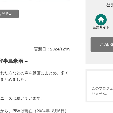
公
を見る
公式サイト
この団
更新日：
2024/12/09
登半島豪雨 –
された方などの声を動画にまとめ、多く
にまとめました。
このプロジェ
りません。
のニーズは続いています。
 輪島市）
ら、PBVは現在（2024年12月6日）