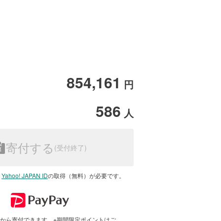
854,161
円
586
人
寄付する
は
Yahoo! JAPAN ID
の取得（無料）が必要です。
で1円から寄付できます。※期間限定ポイントはご