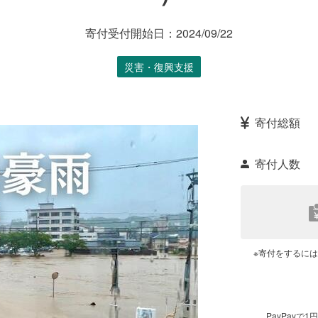
寄付受付開始日：
2024/09/22
災害・復興支援
寄付総額
寄付人数
※寄付をするに
PayPay