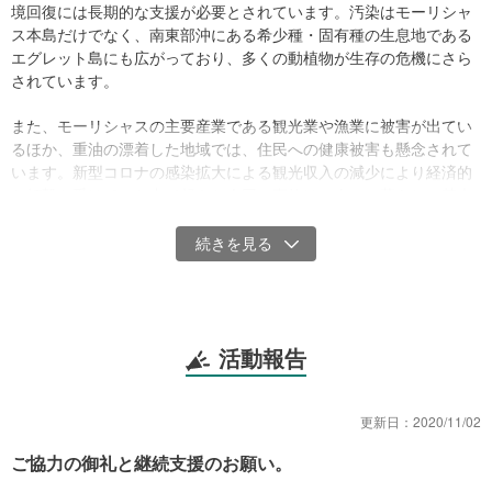
境回復には長期的な支援が必要とされています。汚染はモーリシャ
ス本島だけでなく、南東部沖にある希少種・固有種の生息地である
エグレット島にも広がっており、多くの動植物が生存の危機にさら
されています。
また、モーリシャスの主要産業である観光業や漁業に被害が出てい
るほか、重油の漂着した地域では、住民への健康被害も懸念されて
います。新型コロナの感染拡大による観光収入の減少により経済的
な打撃を受けていた中で起きた今回の事故は、人々の暮らしに甚大
な被害を与えています。
活動報告
更新日：
2020/11/02
ご協力の御礼と継続支援のお願い。