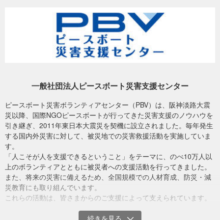
モーリシャスの美しい海は重要な観光資源であるだけでなく、貴重な生物多様
性の宝庫です。（写真提供:（c）ピースボート）
寄付金の使い道
皆さまからお寄せいただいた募金は、モーリシャス野生生物基金
一般社団法人ピースボート災害支援センター
（MWF）やモーリシャス環境保護・保全機構（EPCO）をはじめと
した現地NGOの実施する環境回復・保全活動およびコミュニティー
ピースボート災害ボランティアセンター（PBV）は、阪神淡路大震
支援に使われます。活動の様子についてはPBVウェブサイトやフェ
災以降、国際NGOピースボートが行ってきた災害支援のノウハウを
イスブックページでお知らせしてまいります。
引き継ぎ、2011年東日本大震災を契機に設立されました。毎年発生
する国内外災害に対して、被災地での災害救援活動を実施していま
PBVウェブサイト
す。
PBVフェイスブックページ
「人こそが人を支援できるということ」をテーマに、のべ10万人以
上のボランティアとともに被災者への支援活動を行ってきました。
また、将来の災害に備えるため、全国規模での人材育成、防災・減
災教育にも取り組んでいます。
これらの活動は、皆さまからのご支援によって支えられています。