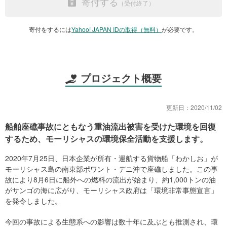
寄付する
寄付をするには
Yahoo! JAPAN IDの取得（無料）
が必要です。
プロジェクト概要
更新日：
2020/11/02
船舶座礁事故にともなう重油流出被害を受けた環境を回復
するため、モーリシャスの環境保全活動を支援します。
2020年7月25日、日本企業が所有・運航する貨物船「わかしお」が
モーリシャス島の南東部ポワント・デニ沖で座礁しました。この事
故により8月6日に船外への燃料の流出が始まり、約1,000トンの油
がサンゴの海に広がり、モーリシャス政府は「環境非常事態宣言」
を発令しました。
今回の事故による生態系への影響は数十年に及ぶとも推測され、環