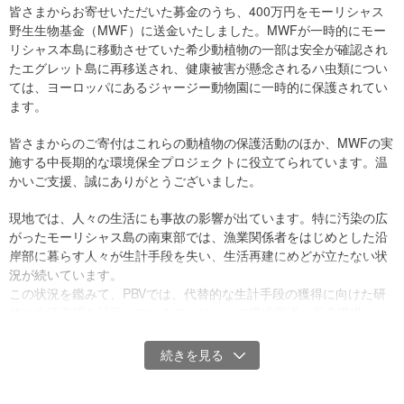
皆さまからお寄せいただいた募金のうち、400万円をモーリシャス
野生生物基金（MWF）に送金いたしました。MWFが一時的にモー
座礁した船舶から流れ出た重油の一部は沿岸部にも漂着し、動植物への影響も
リシャス本島に移動させていた希少動植物の一部は安全が確認され
懸念されています。（写真提供:（c）MARTINE GODER）
たエグレット島に再移送され、健康被害が懸念されるハ虫類につい
ては、ヨーロッパにあるジャージー動物園に一時的に保護されてい
ピースボート災害支援センター（PBV）では、今回の船舶座礁・重
ます。
油流出事故を受け、モーリシャスの貴重な自然環境の回復を支援す
るため、「モーリシャス重油流出被害 緊急支援募金」を立ち上げま
皆さまからのご寄付はこれらの動植物の保護活動のほか、MWFの実
した。寄付金は、モーリシャス野生生物基金（Mauritian Wildlife
施する中長期的な環境保全プロジェクトに役立てられています。温
Foundation）やモーリシャス環境保護・保全機構（Environmental
かいご支援、誠にありがとうございました。
Protection and Conservation Organization）など、現地NGOによる
環境保護活動やコミュニティー支援活動にあてられます。
現地では、人々の生活にも事故の影響が出ています。特に汚染の広
がったモーリシャス島の南東部では、漁業関係者をはじめとした沿
モーリシャス野生生物基金（MWF）は、環境保全活動やエコツア
岸部に暮らす人々が生計手段を失い、生活再建にめどが立たない状
ー、環境教育を実施しているNGOです。今回の事故では、重油流出
況が続いています。
が確認された初日から重油の吸い出し作業、重油が吸着したオイル
この状況を鑑みて、PBVでは、代替的な生計手段の獲得に向けた研
フェンスの回収、エグレット島の希少生物の移送など多岐にわたる
修や生活支援を計画しているモーリシャス環境保護・保全機構
活動を展開しています。
（EPCO）を支援先に追加します。
モーリシャス環境保護・保全機構（EPCO）は、1988年に設立され
モーリシャスの人々の生活再建のため、皆さまからの引き続きのご
た団体です。環境保護活動だけでなく、貧困削減や女性のエンパワ
支援をお願いいたします。
メントなど、多岐にわたる活動を実施しているNGOです。EPCOで