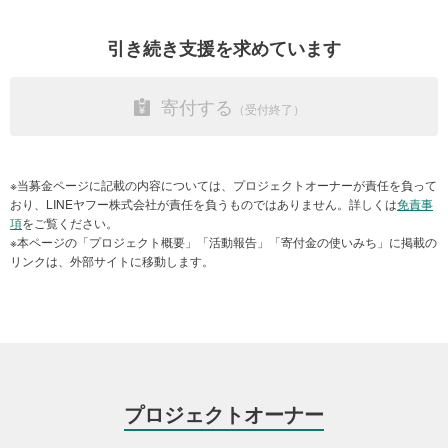
は、今回の事故により収入源を失った漁業関係者をはじめとした沿
岸部コミュニティーを支援するため、代替的な生計手段の確保に向
引き続き支援を求めています
けた能力開発プロジェクトを計画しています。
お預かりしたご寄付は、MWFなど現地団体が実施する中・長期的な
寄付する
環境回復や生物多様性の保護、人々の暮らしの支援などに役立てら
れます。
モーリシャスの美しい自然を取り戻すため、皆さまのあたたかいご
※当募金ページに記載の内容については、プロジェクトオーナーが責任を負って
寄付をお願いいたします。
おり、LINEヤフー株式会社が責任を負うものではありません。詳しくは
免責事
項
をご覧ください。
※本ページの「プロジェクト概要」「活動報告」「寄付金の使いみち」に掲載の
リンクは、外部サイトに移動します。
プロジェクトオーナー