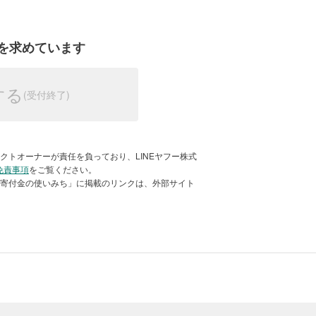
ついて
を求めています
する
活動例。被災した家屋から土砂や家財を運び出
クトオーナーが責任を負っており、LINEヤフー株式
免責事項
をご覧ください。
「寄付金の使いみち」に掲載のリンクは、外部サイト
けていますが、災害発生時には、災害を
た場合は、災害の検証やその後の防災・
援活動のために活用します。
とで、迅速に被災者支援活動団体へ助成
や復旧支援活動に加え、全都道府県にあ