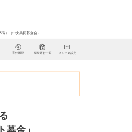
15号）（中央共同募金会）
寄付履歴
継続寄付一覧
メルマガ設定
る
ト募金」