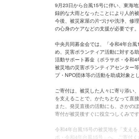
9月23日から台風15号に伴い、東海
録的な大雨となったことにより人的
今後、被災家屋の片づけや洗浄、修
の心身のケアなどの支援が必要です
中央共同募金会では、「令和4年台風
め、災害ボランティア活動に対する助
活動サポート募金（ボラサポ・令和4
被災地の災害ボランティアセンター
プ・NPO団体等の活動を助成対象と
ご寄付は、被災した人々に寄り添い
を支えることで、かたちとなって直
また、発災直後の活動にも、さかの
寄付が被災後すぐに役立つしくみで
令和4年台風15号の被災地を「支え
ポ・令和4年台風15号」へ、ご寄付