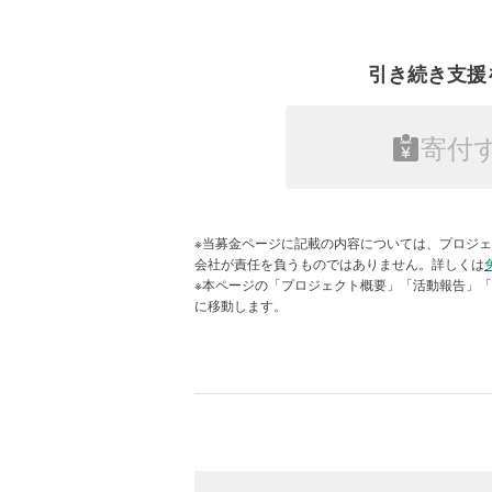
●
ボラサポの詳細や助成実績など
●
「ボラサポ・令和4年台風15号」に
引き続き支援
寄付
令和元年台風19号災害でのボランティア
しています。
※当募金ページに記載の内容については、プロジェ
会社が責任を負うものではありません。詳しくは
※本ページの「プロジェクト概要」「活動報告」
◆ボラサポの特徴
に移動します。
・ボラサポでは常時寄付金を受け付
特定して募金活動を実施します。
*災害を特定したボラサポに残額が出
減災活動、将来起こりうる災害の支
・平常時から寄付金を受け付けるこ
を行います。
・ボラサポは、被災直後の緊急支援