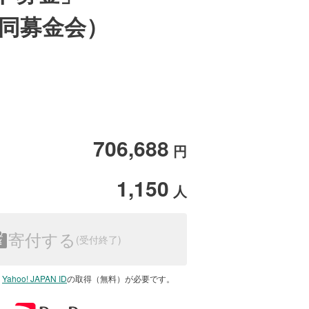
共同募金会）
706,688
円
1,150
人
寄付する
は
Yahoo! JAPAN ID
の取得（無料）が必要です。