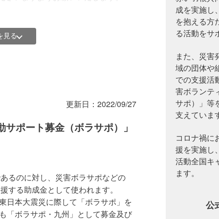
成を実施し
を抱える方
る活動をサ
を見る
また、災害
域の団体や
での支援活
害ボランテ
サポ）」等
更新日：
2022/09/27
支えていま
活動サポート募金（ボラサポ）」
コロナ禍に
援を実施し
活動全国キ
ます。
であるのに対し、災害ボラサポなどの
の軌跡～」ボラサポの概要や活動事例を4分
支援する助成金として使われます。
、東日本大震災に際して「ボラサポ」を
公
ても「ボラサポ・九州」として募金及び