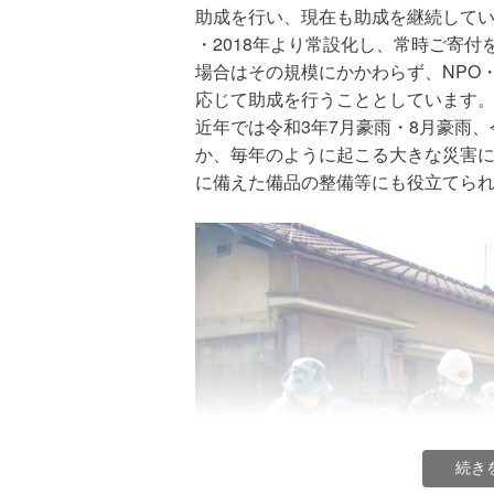
寄付金の使いみち
助成を行い、現在も助成を継続して
・2018年より常設化し、常時ご寄
・「ボラサポ・令和4年台風15号」
場合はその規模にかかわらず、NPO
えるボランティアグループ・NPO団
応じて助成を行うこととしています
発災直後の活動にもさかのぼって助
近年では令和3年7月豪雨・8月豪雨、
直後から被災者支援に役立てられま
か、毎年のように起こる大きな災害
に備えた備品の整備等にも役立てら
・災害初期には、泥やがれきの除去
出等の緊急救援活動、炊出し等被災
・その後も、避難所から仮設住宅等
のための復興支援活動まで、息の長
*「ボラサポ・令和4年台風15号」
やその後の防災・減災活動、将来起
ます。
・ボラサポの助成にあたっては、外
運営要綱と助成方針に基づき公正で
続き