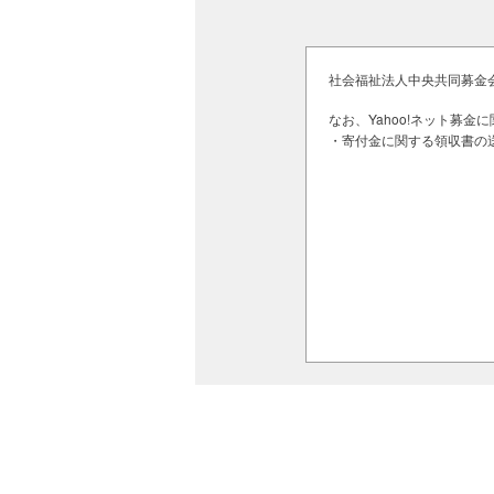
る共同募金会ネットワークを通じ、
興支援活動まで、息の長い支援を行
・ボラサポの助成にあたっては、外
社会福祉法人中央共同募金会のプライ
運営要綱と助成方針に基づき公正で
なお、Yahoo!ネット募
・赤い羽根の持つ全都道府県、市区
・寄付金に関する領収書の送
初から情報収集しつつ、被災地に本
ます。