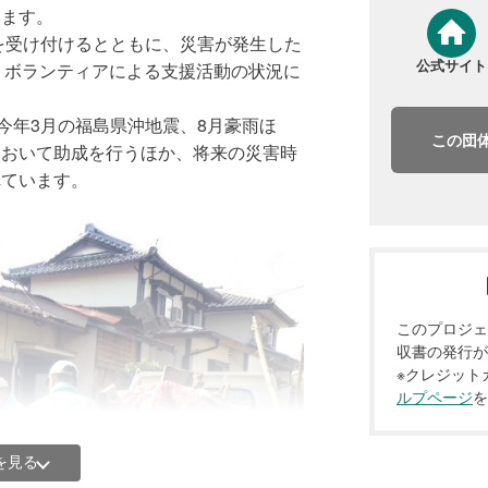
います。
付を受け付けるとともに、災害が発生した
へのご寄付として、被災者・被災地を支
公式サイト
・ボランティアによる支援活動の状況に
体を、資金面で支援（助成）します。
。
成することで、皆さまのご寄付が、発災
今年3月の福島県沖地震、8月豪雨ほ
この団
す。
において助成を行うほか、将来の災害時
れています。
、家屋等の片付け、床下清掃、土砂の搬
者の生活再建活動を中心に支援します。
への生活支援活動、コミュニティー再生
い支援を行います。
に助成金の残額が出た場合は、災害の検証
このプロジェ
こりうる災害の支援活動のために活用し
収書の発行が
※クレジット
ルプページ
を
部識者による運営・審査委員会を設け、
適切な助成を行っています。
を見る