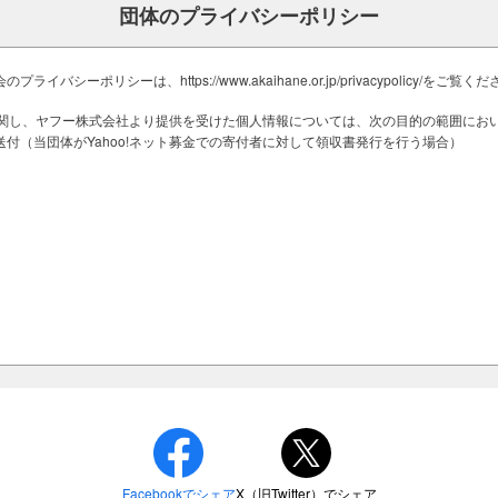
団体のプライバシーポリシー
住民自身のコミュニティー再生に係る復
います。
部識者による運営・審査委員会を設け、
バシーポリシーは、https://www.akaihane.or.jp/privacypolicy/をご覧く
適切な助成を行っています。
金に関し、ヤフー株式会社より提供を受けた個人情報については、次の目的の範囲にお
町村のネットワークを活用して、発災当
付（当団体がYahoo!ネット募金での寄付者に対して領収書発行を行う場合）
当に必要とされている活動を支援してい