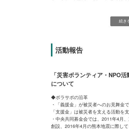
続き
活動報告
「災害ボランティア・NPO
について
◆ボラサポの沿革
・「義援金」が被災者へのお見舞金
「支える人を支えるしくみ～ボラサポ10年
「支援金」は被災者を支える活動を
半の動画で紹介しています
・中央共同募金会では、2011年4月
創設、2016年4月の熊本地震に際し