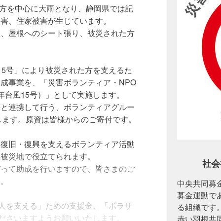
地方を中心に大雨となり、静岡県では記
被害、住家被害が生じています。
理、屋根へのシート張り、被災された方
。
15号」により被災された方を支えるた
成事業を、「災害ボランティア・NPO
年台風15号）」として実施します。
等と連携して行う、ボランティアグルー
します。原資は皆様からのご寄付です。
、復旧・復興を支えるボランティア活動
接被災地で役立てられます。
社会
ぼって助成を行いますので、皆さまのご
す。
中央共同募金
募金運動で
る人を支える」ための支援金、「ボラサ
る組織です
くださいますようお願いいたします。
赤い羽根共