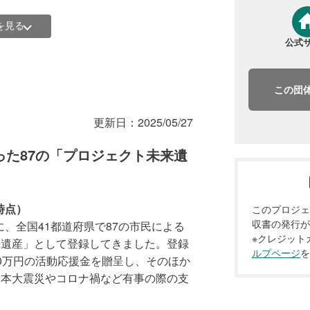
を見る
公式
この団
更新日：
2025/05/27
た87の「プロジェクト未来遺
時点）
このプロジェ
収書の発行が
に、全国41都道府県で87の市民による
※クレジット
来遺産」として登録してきました。登録
ルプページ
を
0万円の活動応援金を贈呈し、そのほか
の認定を受けた公益社団法人です。その
日本大震災やコロナ禍など有事の際の支
除等の税制上の優遇措置の対象です。