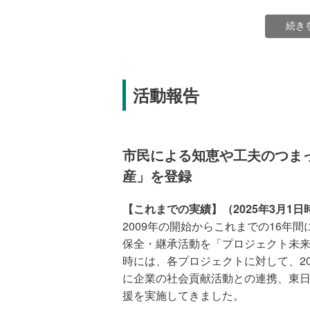
続き
活動報告
市民による知恵や工夫のつまっ
産」を登録
【これまでの実績】（2025年3月1日
2009年の開始からこれまでの16年間
保全・継承活動を「プロジェクト未
■領収書の発行について
時には、各プロジェクトに対して、2
・
日本ユネスコ協会連盟は、内閣府
に企業の社会貢献活動との連携、東
ため、当法人へのご寄付は寄付金控
援を実施してきました。