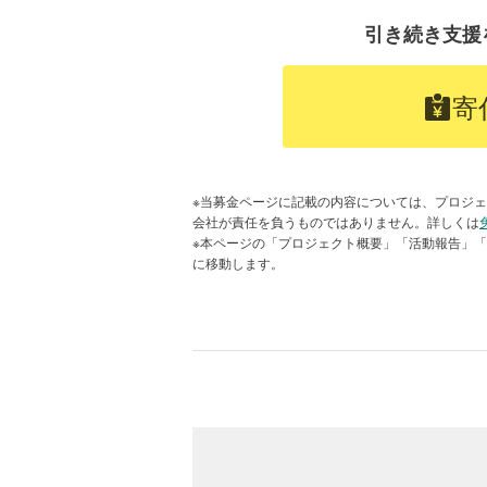
領収書に関するお問い合わせは、下
じて、次世代への継承を進めていま
引き続き支援
＜お問い合わせ先＞
公益社団法人日本ユネスコ協会連盟
寄
メールアドレス：mirai@unesco.or.jp
お問い合わせフォーム
寄付金の使いみち
※当募金ページに記載の内容については、プロジェ
会社が責任を負うものではありません。詳しくは
※本ページの「プロジェクト概要」「活動報告」
お寄せいただきましたご寄付は、「
に移動します。
費、登録プロジェクトへの活動応援
活用させていただきます。
※「プロジェクト未来遺産」は、毎年
員会にて審査を経て決定しています
"#Donationdeduction"