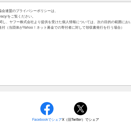
協会連盟のプライバシーポリシーは、
jp/privacy/をご覧ください。
金に関し、ヤフー株式会社より提供を受けた個人情報については、次の目的の範囲にお
たちへの伝承プロジェクト～」（白鳥神
付（当団体がYahoo！ネット募金での寄付者に対して領収書発行を行う場合）
五島列島に伝承されてきた五島神楽の一
する中、子どもたちが神楽に触れられる