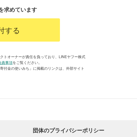
記までご連絡ください。
す。
を求めています
付する
クトオーナーが責任を負っており、LINEヤフー株式
免責事項
をご覧ください。
「寄付金の使いみち」に掲載のリンクは、外部サイト
プロジェクト未来遺産」登録事業運営
金等、当連盟の未来遺産運動募金として
一般公募を行い、有識者などによる委
。
団体のプライバシーポリシー