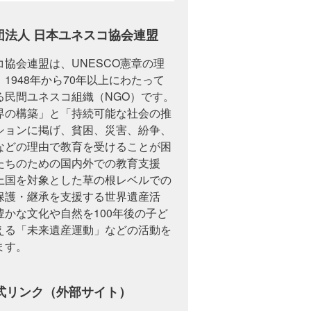
団法人 日本ユネスコ協会連盟
協会連盟は、UNESCO憲章の理
1948年から70年以上にわたって
る民間ユネスコ組織（NGO）です。
界の構築」と「持続可能な社会の推
ションに掲げ、貧困、災害、紛争、
などの理由で教育を受けることが困
たちのための国内外での教育支援
上国を対象とした草の根レベルでの
保護・継承を支援する世界遺産活
豊かな文化や自然を100年後の子ど
える「未来遺産運動」などの活動を
ます。
式リンク（外部サイト）