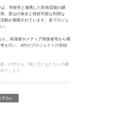
ードによるご寄付で、領収書の発行を希望
では、学校等と連携した民俗芸能の継
いたします。
活用、里山の保全と持続可能な利用な
民活動が展開されています。各プロジェ
る」のチェックボックスにチェックを入
さい。
後での発行希望（再発行含む）への対応
があり、有識者やメディア関係者等から構
考を行い、4件のプロジェクトの登録
人への入金が完了した日（原則として
末頃に発行いたします。
遺産」の中から、特に子どもたちへの継
きを行った日、またはプロジェクトオ
ご紹介します。
寄付手続き日の翌月末日頃）のいずれか
は、プロジェクトオーナーにご確認くだ
鹿野歌舞伎保存会/埼玉県秩父郡小鹿野
を見る
さい。
承されてきた小鹿野歌舞伎。町内の子ど
をはじめ、地元の小中学校での指導を通