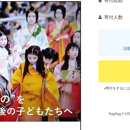
寄付総額
寄付人数
活
※寄付をするに
PayPay