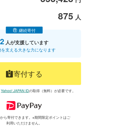
875
人
継続寄付
2
人が支援しています
動を支える大きな力になります
寄付する
は
Yahoo! JAPAN ID
の取得（無料）が必要です。
で1円から寄付できます。※期間限定ポイントはご
利用いただけません。