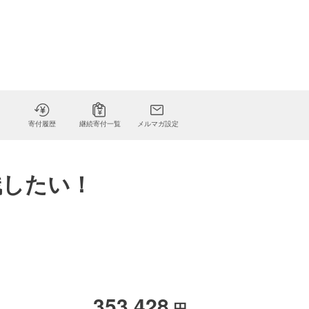
寄付履歴
継続寄付一覧
メルマガ設定
残したい！
353,428
円