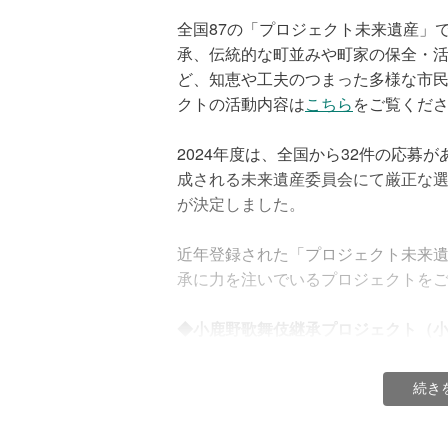
・1回3,000円以上のクレジットカ
全国87の「プロジェクト未来遺産」
して寄付された方に、領収書を発行
承、伝統的な町並みや町家の保全・
ど、知恵や工夫のつまった多様な市
・お手続きの際に「領収書を希望す
クトの活動内容は
こちら
をご覧くだ
れてください。お手続きが完了した
はできませんのでご注意ください。
2024年度は、全国から32件の応募
成される未来遺産委員会にて厳正な選
※当法人からの領収書発行時期：当法
が決定しました。
寄付手続き日の翌月末日頃）の翌月
近年登録された「プロジェクト未来
※領収書の日付は、お客様が寄付手続
承に力を注いでいるプロジェクトを
ーナーに入金された日（原則として
になります。具体的な日付について
◆小鹿野歌舞伎継承プロジェクト（小
さい。
町）
【2024年度登録】
続き
詳しくは
ヘルプページ
をご参照くだ
200年以上、地域の住民によって継
もたちが参加する「子ども歌舞伎」