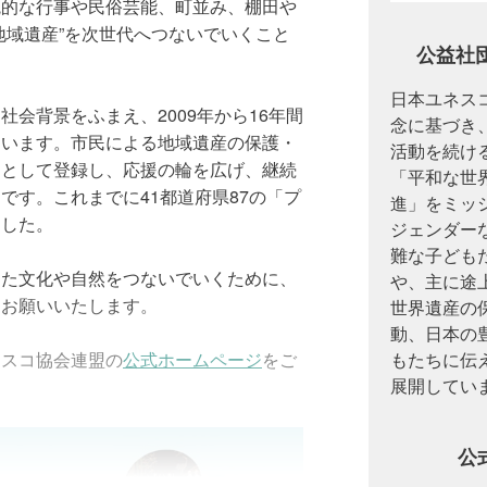
統的な行事や民俗芸能、町並み、棚田や
地域遺産”を次世代へつないでいくこと
公益社
日本ユネスコ
会背景をふまえ、2009年から16年間
念に基づき、
ています。市民による地域遺産の保護・
活動を続け
」として登録し、応援の輪を広げ、継続
「平和な世
です。これまでに41都道府県87の「プ
進」をミッ
ました。
ジェンダー
難な子ども
きた文化や自然をつないでいくために、
や、主に途
をお願いいたします。
世界遺産の
動、日本の
ネスコ協会連盟の
公式ホームページ
をご
もたちに伝
展開してい
公