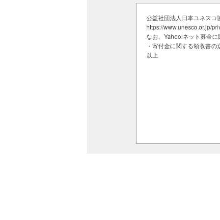
（C）山口清文
公益社団法人日本ユネスコ
https://www.unesco.or.
なお、Yahoo!ネット募
◆「五島に残る玉之浦神楽～子ども
・寄付金に関する領収書の送
社神楽保存会/長崎県五島市）
以上
【2023年度登録】
玉之浦神楽は、400年以上にわたり
つ。地区の高齢化と人口減少に直面
機会を整え、継承を進めています。