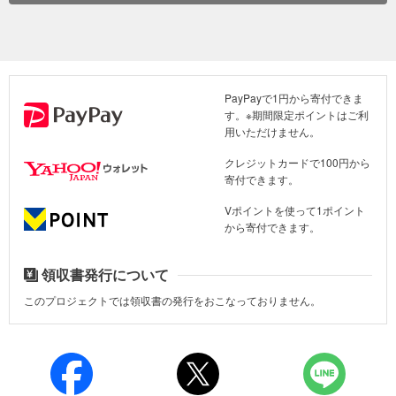
本事業では、月経衛生管理を含む安全な衛生習慣を広めるため、さ
＊2023年1月7日付け英字ニュース「ザ・ライジング・ネパール」
まざまな啓発活動を実施しました。月経期における衛生管理と生殖
の健康に関するセッションを実施し、77名の思春期にあたる女子生
CAREを知る「ジェンダー平等」
徒と4名の教員（女性3名、男性1名）が参加しました。これらのセ
ッションは、自信の構築、偏見やタブー意識の軽減、学校への積極
寄付金の使い道
PayPayで1円から寄付できま
的な参加促進に寄与し、女子のエンパワメントとインクルージョン
す。※期間限定ポイントはご利
の重要性を強化しました。
皆さまからいただいたご寄付は、「ネパール被災地における女子教
用いただけません。
育および保健衛生改善事業」の活動費として使用させていただきま
クレジットカードで100円から
す。
寄付できます。
・耐震性の高い2部屋の学習施設を建設するとともに、ジェンダーに
Vポイントを使って1ポイント
配慮した水と衛生設備を改修することにより、 特に女子が継続的に
から寄付できます。
教育を受けられる環境を整えます。
・保健衛生や社会文化的な課題にかかる、生徒会メンバーの意識向
領収書発行について
上のための啓発活動を行います。
このプロジェクトでは領収書の発行をおこなっておりません。
学校・地域社会における思春期女子を対象とした生殖健康および月経衛生管理
に関する啓発活動（ネパール 2025年5月）