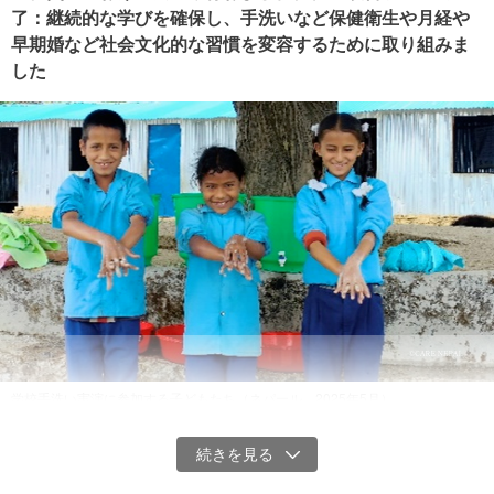
ーの不平等、月経に対するタブーや偏見、カースト差別、早期婚な
了：継続的な学びを確保し、手洗いなど保健衛生や月経や
どの社会的構造に深く根ざしたこれらの問題が女子の就学率の低さ
早期婚など社会文化的な習慣を変容するために取り組みま
につながっています。
した
学校手洗い実演に参加する子どもたち（ネパール 2025年5月）
今般、ネパールにおいて、地震に弱い地域の女子の継続的な学びの
＜具体的な活動内容＞
場を確保し、保健衛生や社会文化的な習慣を変容するための事業が
継続的な学びを確保するための建設活動
終了しました。