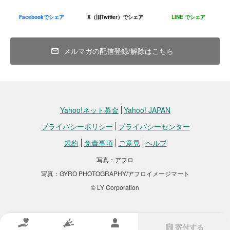
Facebookでシェア
X（旧Twitter）でシェア
LINE でシェア
また、55名の生徒と4名の教員を対象に、細菌を除去し感染を予防
するための効果的な手洗いの6つの手順をテーマとした衛生意識向上
セッションも開催しました。公共の場でのデモンストレーションと
メルマガの配信登録/解除はこちら
指導を通じ、参加者は下痢、新型コロナウイルス、そのほかの感染
症リスクを低減させるスキルを習得しました。
さらに、これらの取り組みを補完するため、生徒たちは早期婚や安
全な衛生習慣をテーマにした街頭劇を、学校通学区域内の3カ所で上
演し、計169名の地域住民（女性121名、男性48名）に届けました。
Yahoo!ネット募金
Yahoo! JAPAN
これらの複合的な取り組みにより、学校および周辺地域における健
プライバシーポリシー
プライバシーセンター
康・衛生・ジェンダー問題に関する知識や意識、実践の向上や改善
が促進されました。
規約
免責事項
ご意見
ヘルプ
写真：アフロ
～日本の皆さまのご支援に感謝しています～
写真：GYRO PHOTOGRAPHY/アフロイメージマート
© LY Corporation
寄付する