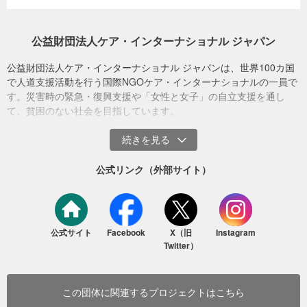
衛生設備においては、古い施設の単なる修繕にとどまらず、恒久的
なスラブ（床面）の設置と水洗設備を備えた、新たな2室トイレを新
公益財団法人ケア・インターナショナル ジャパン
設。これにより生徒や教師が適切なトイレ設備を利用できるように
なりました。
公益財団法人ケア・インターナショナル ジャパンは、世界100カ国
で人道支援活動を行う国際NGOケア・インターナショナルの一員で
す。災害時の緊急・復興支援や「女性と女子」の自立支援を通し
て、貧困のない社会を目指しています。
生理小屋（ネパール西部 2013年5月10日）
公式リンク（外部サイト）
ヒンドゥー教を信じる一部の地域では、生理は不浄なものとされ、
生理中の女性や女子にはさまざまな制限があります。その一つが家
の母屋からの隔離です。
小学校のトイレ設営（ネパール 2025年10月中間報告書より）
牛小屋などへの隔離は違法であるものの、本事業を行っている地域
公式サイト
Facebook
X（旧
Instagram
成果2：被災した子どもたちの健康・衛生習慣に関する意識の向上
では、現地メディア＊によると、いまだに91パーセントの女性や女
Twitter）
適切な手洗いなどの保健衛生、とりわけ月経衛生管理にかかる知識
子が生理中に何らかの制限を受けています。感染症、蛇にかまれ
を得て、健康維持と継続的な授業参加、ひいては地域全体の健康向
る、一酸化炭素中毒、凍死などによって、いわゆる「生理小屋」で
上にも貢献できる力を身につけました。
命を失う女性の数は少なくないのが現状です。
この団体に関連するプロジェクトはこちら