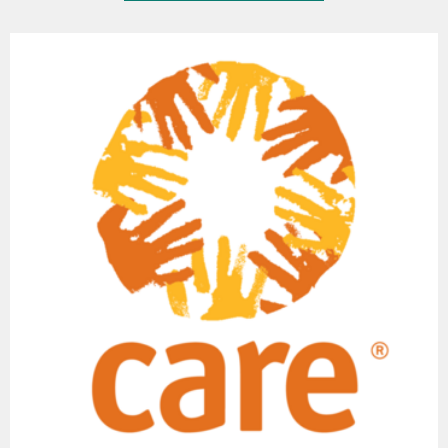
に、健康や衛生習慣、安全対策に対する知識を深めるためのさまざ
保健衛生や社会文化的な課題にかかる、生徒会メンバーの意識向上
まな地域密着型の啓発活動を実施し、子どもたちがより安全で継続
のための啓発活動
的に学習できる機会を支援しました。
5年生以上の思春期にあたる生徒で構成される生徒会メンバーに対
成果1：継続的な学びの場の確保
し、水と衛生と、月経期における衛生管理のオリエンテーションを
耐震性の高い校舎の建設、ジェンダーに配慮した水と衛生設備の改
行います。さらに、正しい手洗いの6つの手順のデモンストレーショ
修とトイレの新設により、地震で被災した子どもたちが継続的に学
ンや月経にまつわる 社会的慣習や古い言い伝えを変えるための課外
習する機会が確保されました。
活動や女子に対する暴力と差別をなくすための、ジェンダーに基づ
く暴力（GBV）に関する研修も行います。
耐震性の高い校舎の建設：
安全な学習環境を整備するため、本事業では、自治体・学校・
思春期の女子生徒（5～10年生）に対しては、リプロダクティブ・
HRDCの三者間での基本合意書を作成し、耐震性の高い校舎の建設
ヘルスと月経衛生管理に関するオリエンテーションも行います。
を実現しました。工事は学校運営委員会が主導する学校建設委員会
と、CAREの訓練を受けた12名の技術者によって実施されました。
生理中の女性や女子を隔離するヒンドゥー教の慣習「チャウパデ
ィ」
その結果、80名の生徒（男子45名、女子35名）が4名の教師の指導
のもと安全な学習環境で学んでいます。災害に強い学校づくりは、
子どもたちの学ぶ権利の保障につながったのみならず、安全が確保
された教室が整備されたことで、生徒と教師の意欲が高まり、出席
率と学習進度の向上も期待されています。
ジェンダーに配慮した水と衛生設備の改修とトイレの新設：