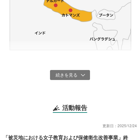
地震に弱いネパールのなかでも、カルナリ州ジャージャルコート群
は災害脆弱（ぜいじゃく）性が高く、2023年に発生した同郡を震源
とする地震では、子ども81人を含む154人の命が奪われました。
この地震により、898棟の校舎が損壊し（全壊294棟、一部損壊604
棟）、およそ13万4,000人もの学齢期の子どもたちの教育に影響を
及ぼしました。未だ復興途上にあることから、多くの子どもたち
活動報告
は、屋外で授業を受けるなど、学習を継続するうえで困難に直面し
ています。
更新日：
2025/12/24
その影響は、社会文化的な要因とも絡み合い、特に女子に広範囲に
及んでいます。適切な保健衛生施設などのインフラ不足、ジェンダ
「被災地における女子教育および保健衛生改善事業」終