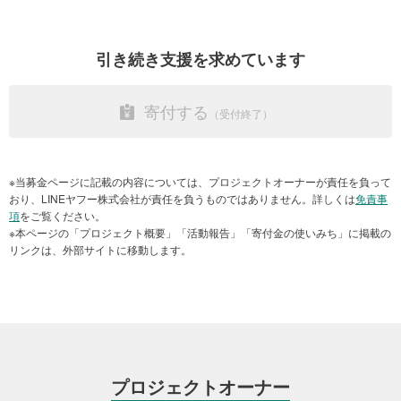
耐震性の高い2部屋の学習施設を建設するとともに、ジェンダーに配
この事業は、2025年2月から同年10月まで、地震に弱いネパールの
慮した水と衛生設備を改修することにより、 特に女子が継続的に教
なかでも、災害脆弱性（ぜいじゃくせい）が高いカルナリ州ジャー
引き続き支援を求めています
育を受けられる環境を整えます。
ジャルコート郡のインドラダヌシュ小学校を対象にしたものです。
2023年11月の地震で被災した同校は、当財団の支援が入るまで、ど
寄付する
の団体からも地震からの再建に向けた支援を受けることができず、
学校設備の状態が悪いため、生徒たちは野外で授業を受けていまし
た。
※当募金ページに記載の内容については、プロジェクトオーナーが責任を負って
さらに、未就学クラスと1年生の子どもたちは一緒に授業を受け、同
おり、LINEヤフー株式会社が責任を負うものではありません。詳しくは
免責事
様に、2年生と3年生のクラスも一緒に教えられていました。生徒た
項
をご覧ください。
ちはグラウンドで授業を受け、冬が近づくにつれ、寒さのなかで勉
※本ページの「プロジェクト概要」「活動報告」「寄付金の使いみち」に掲載の
強を続けるのは難しくなり、このことは子どもたちの健康問題にも
リンクは、外部サイトに移動します。
つながっていました。
当財団の支援をうけ、CAREネパールはパートナー団体である
HRDC（Hilly Region Development Campaign）と連携し、「被災地
における女子教育および保健衛生改善事業」を実施しました。
本事業では、インドラダヌシュ小学校に、2つの教室を備えた耐震性
建設に携わる女性作業員（ネパール 北西部 カルナリ州 ジャージャルコート群
プロジェクトオーナー
ナルガード 2025年3月21日）
の高い学習施設を建設しました。さらに、生徒会メンバーを対象