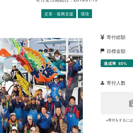
災害・復興支援
環境
寄付総額
目標金額
達成率
85
%
寄付人数
※寄付をするに