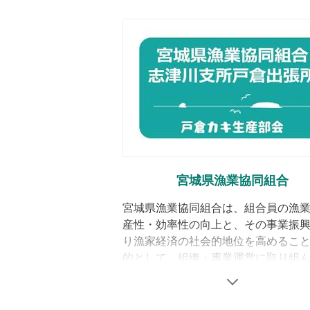
WWFジャパンは震災直後から戸倉か
らなる彼らの挑戦を後押ししました
に合わせたカキ養殖を続けていくた
ェックをする国際的な養殖認証制度、
者の協力を得て、戸倉かき生産部会は、
認証の取得に成功し、「南三陸戸倉
した。
宮城県漁業協同組合
宮城県漁業協同組合は、組合員の漁
「戸倉っこかき」は広々とした環境で育て
産性・効率性の向上と、その事業振
り漁家経済の社会的地位を高めるこ
「戸倉っこかき」のここがイ
的として、組織・事業運営に取り組
ます。戸倉かき生産部会は、宮城県
施設数が3分の1になれば、その分作
湾戸倉地区にてカキ養殖を営む生産
まりです。
近くまでカキの世話をしていたのが