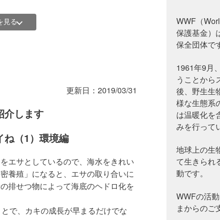
WWF（World
を見る
まいました
保護基金）
保全団体で
後の行く末の見えない中、養殖再開にあ
1961年9
殖施設を震災以前の3分の1まで減らす
うことから
殖施設が並んでいたと言います。その過
更新日：
2019/03/31
後、野生生
しただけでなく、カキの成長や品質も低
様な生態系
紹介します
は温暖化を
みを行って
イね（1）環境編
地球上の生
物をエサとしているので、海水をきれい
て生きられ
動です。
過密養殖」になると、エサの取り合いに
量の排せつ物によって海底のヘドロ化を
WWFの活動
まからのご
ことで、カキの成長が早まるだけでな