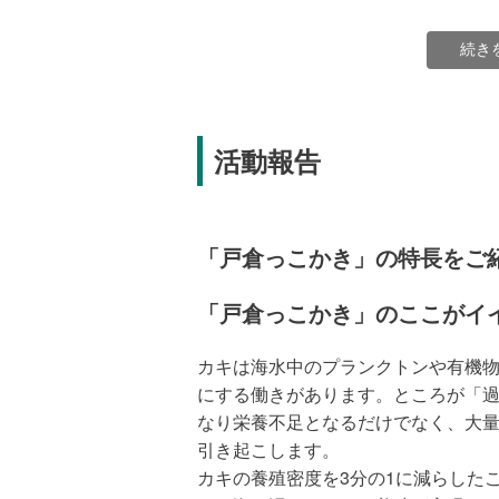
続き
津波ですべての養殖施設や船が失われてし
しかし戸倉のカキ漁師たちは、震災
活動報告
たり大胆な改革を行います。それは養
こと。実は以前は湾内に所狭しと養
密な養殖のために、海の環境が悪化
下してしまったのです。
「戸倉っこかき」の特長をご
「戸倉っこかき」のここがイ
カキは海水中のプランクトンや有機
にする働きがあります。ところが「
なり栄養不足となるだけでなく、大
引き起こします。
カキの養殖密度を3分の1に減らした