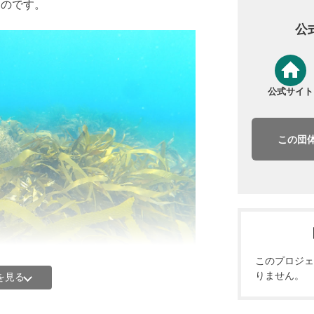
たのです。
公
公式サイト
この団
）
とは収入を減らすことになるかもしれな
して簡単なものではありませんでした。
します。それまでは、収穫まで2年、3
このプロジェ
べきことに震災のあったその年の冬に
りません。
を見る
ったのです。