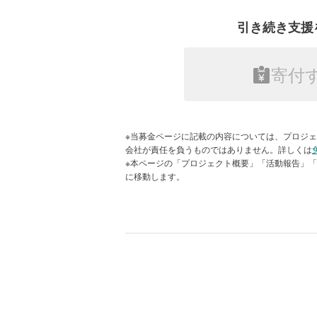
戸倉の海に広がる豊かな海藻の森は、国際
引き続き支援
「戸倉っこかき」のここがイ
寄付
生産量は3分の1になりましたが、養
はプラスマイナスゼロです。さらに
トは大きく変わってきます。津波は
※当募金ページに記載の内容については、プロジェ
象災害は毎年のようにあります。施
会社が責任を負うものではありません。詳しくは
※本ページの「プロジェクト概要」「活動報告」
ればあるほど、被害想定額は高くな
に移動します。
は、それだけ災害リスクを低減させ
いうことです。
養殖開始からわずか半年足らずで大きく育っ