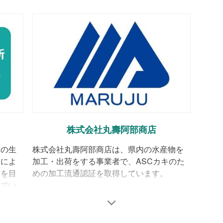
き生産部会の取組みをサポートし、さ
。それは、この教訓を忘れずに海の環境
めに、第三者の目で取り組みを厳しくチ
ASC認証の取得です。さまざまな関係
2016年3月に日本で初めてこのASC
っこかき」として全国販売が開始されま
株式会社丸壽阿部商店
業の生
株式会社丸壽阿部商店は、県内の水産物を
られています
興によ
加工・出荷をする事業者で、ASCカキのた
とを目
めの加工流通認証を取得しています。
イね（3）社会編
んでい
志津川
業時間も減ります。以前は早朝から夕方
者の集
、今ではその半分程度で、週末にはお休