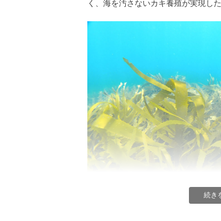
く、海を汚さないカキ養殖が実現し
震災前の戸倉の海（左）と現在の様子（右
養殖施設を3分の1に減らすというこ
いため、彼らにとってこの決断は決
しかし、彼らの英断は早くに成果を出
年とかかっていたのが、なんと驚く
続き
は、出荷できるサイズまで大きく育