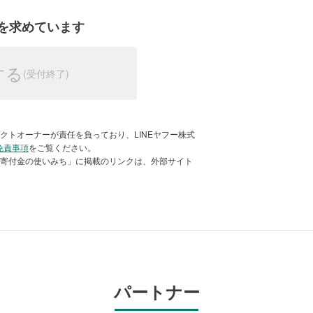
的にも貴重であると評価されています
を求めています
イね（2）経済編
する
殖期間が3分の1に短縮されたので、損益
、災害リスクを換算すると、経済メリッ
ともかく、台風や時化（しけ）による気
クトオーナーが責任を負っており、LINEヤフー株式
設数が多いほど、長期間育てたかきであ
免責事項
をご覧ください。
「寄付金の使いみち」に掲載のリンクは、外部サイト
ります。短期間で収穫できるということ
、継続しておいしいカキを提供できると
パートナー
た戸倉のカキ（2011年12月）