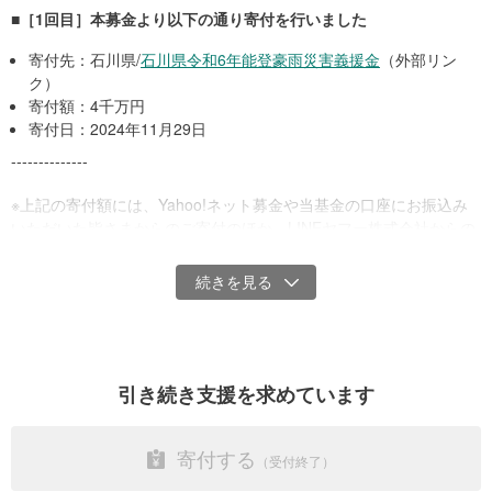
■［1回目］本募金より以下の通り寄付を行いました
寄付金の使い道
寄付先：石川県/
石川県令和6年能登豪雨災害義援金
（外部リン
ク）
皆さまからのご寄付は、Yahoo!基金を通じて主に被災者への義援金
寄付額：4千万円
としての寄付を予定しています。また、今後の現地の状況を鑑みて
寄付日：2024年11月29日
本災害の復旧活動や被災者の生活再建を目的とした支援活動に使わ
せていただく場合もあります。
--------------
今後の詳しい使いみちと寄付報告は、この募金ページのほか、
※上記の寄付額には、Yahoo!ネット募金や当基金の口座にお振込み
Yahoo!基金の
ウェブサイト
、
X（旧Twitter）
などを通じてお知らせ
いただいた皆さまからのご寄付のほか、LINEヤフー株式会社からの
します。
マッチング寄付500万円も含まれます。
改めて皆さまからの温かいご支援に御礼申し上げるとともに、被災
手数料等について
者の皆さまと被災地の一日も早い復興をお祈り申し上げます。
クレジットカード会社の手数料等（クレジットカード寄付分の
5％および、それにかかる消費税）を除き、全て被災者や被災地
引き続き支援を求めています
のために活用させていただきます。
Vポイントでの寄付に手数料は発生しません。
皆さまからのご寄付から、当団体の管理費や運営費は一切いただ
寄付する
いておりません。