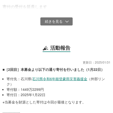
寄付の受付を延長します
現在の被災地の状況を鑑みて、寄付の受付を令和6年11月30日まで
延長いたします。引き続きご支援をよろしくお願いいたします。
【令和6年10月24日 加筆】
--------
あなたからの支援をLINEヤフー株式会社が2倍に【※上限に達しまし
活動報告
た】
本募金には、500万円を上限金額としてLINEヤフー株式会社からの
マッチング寄付が適用されます。
更新日：
2025/01/31
マッチング寄付は、Yahoo!基金の口座に入金した募金額に対して同
■［2回目］本募金より以下の通り寄付を行いました（1月22日）
額をLINEヤフー株式会社が寄付する仕組みです。マッチング寄付金
額には上限があります。上限を超えても支援は行えますが、超過分
寄付先：石川県/
石川県令和6年能登豪雨災害義援金
（外部リン
のご支援はマッチング寄付の対象にはなりません。
ク）
寄付額：1449万2299円
※令和6年9月23日 23:25時点でマッチング寄付の上限500万円に到達
寄付日：2025年1月22日
したため、同額寄付の取り組みは終了しました。
※当募金を財源とした寄付は今回が最後となります。
引き続き皆さまからの暖かいご支援をお待ちしております。
【令和6年9月24日 加筆】
--------------