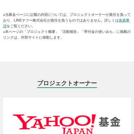
Yahoo!基金のウェブサイト［
よくある質問
］でもご説明しておりま
す。
※当募金ページに記載の内容については、プロジェクトオーナーが責任を負って
（令和6年9月25日 加筆修正）
おり、LINEヤフー株式会社が責任を負うものではありません。詳しくは
免責事
項
をご覧ください。
※本ページの「プロジェクト概要」「活動報告」「寄付金の使いみち」に掲載の
リンクは、外部サイトに移動します。
プロジェクトオーナー