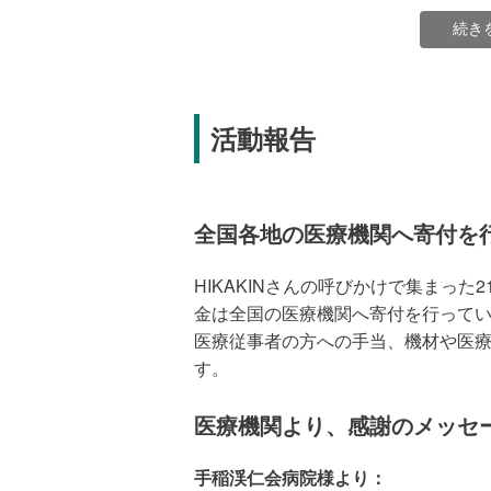
続き
活動報告
HIKAKINさんからのメッセージは、
寄付金の使いみち
全国各地の医療機関へ寄付を
医療従事者の負担軽減、感染リスク
HIKAKINさんの呼びかけで集まった21
ただきます。
金は全国の医療機関へ寄付を行って
1 東京都などの自治体を通じて、医
医療従事者の方への手当、機材や医
医療用品を配布
す。
2 医療従事者のニーズに応じた活動を
3 感染防止の活動を行うNPOへの支
医療機関より、感謝のメッセ
2、3については寄付が集まった段階
援を行う予定です。また、新型コロ
手稲渓仁会病院様より：