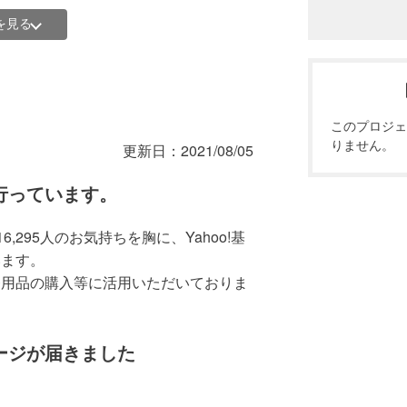
を見る
このプロジェ
特設サイト
をご覧ください。
りません。
更新日：
2021/08/05
行っています。
の低減のための支援活動に活用させてい
6,295人のお気持ちを胸に、Yahoo!基
います。
療現場にマスクや消毒液、防護服などの
療用品の購入等に活用いただいておりま
行うNPOへの支援
援
ージが届きました
で、助成として応募いただいた団体に支
ナウイルスの終息には長い期間がかかる