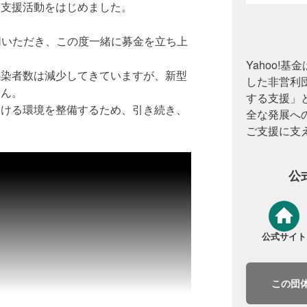
と支援活動をはじめました。
賛同いただき、この度一緒に募金を立ち上
Yahoo!基金
感染者数は減少してきていますが、新型
した非営利
せん。
する支援」
働ける環境を整備するため、引き続き、
全な発展へ
ご支援に支
公
公式サイト
この団