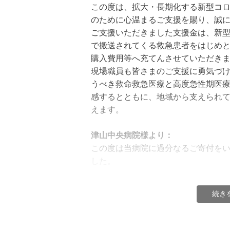
ことが想定されるため、フェーズに
この度は、拡大・長期化する新型コ
ます。
のために心温まるご支援を賜り、誠
詳しい使途は、決定次第この募金ページ
ご支援いただきました支援金は、新
ジ、TwitterのYahoo!基金アカ
で搬送されてくる救急患者をはじめ
購入費用等へ充てんさせていただき
#新型コロナウイルス緊急支援
現場職員も皆さまのご支援に勇気づ
#新型コロナウイルス支援_医療福祉
うべき救命救急医療と高度急性期医
感するとともに、地域から支えられ
えます。
津山中央病院様より：
この度は当病院に過分なるご寄付を
した。
貴基金の医療従事者へのご理解とご
にとりまして、誠に心強くまたあり
続き
当院といたしましても、いただいたご
指定病院の役目を全うするとともに
を一つにして取り組んでまいります