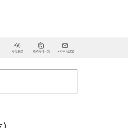
寄付履歴
継続寄付一覧
メルマガ設定
金）