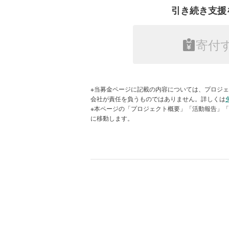
いただきましたご芳志は、病院内で
引き続き支援
マルカメラ、アクリルボード等の整
告申し上げます。
寄付
感謝のビデオレターも届きま
※当募金ページに記載の内容については、プロジェ
会社が責任を負うものではありません。詳しくは
※本ページの「プロジェクト概要」「活動報告」
に移動します。