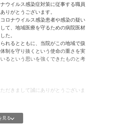
よって、都度必要な支援を行ってまいり
ロナウイルス感染症対策に従事する職員
にありがとうございます。
のほか、Yahoo!基金のホームペー
型コロナウイルス感染患者や感染の疑い
ウントなど、SNSを通じてご報告いたします。
として、地域医療を守るための病院医材
ました。
けられるとともに、当院がこの地域で扱
療体制を守り抜くという使命の重さを実
ているという思いを強くできたものと考
いただきまして誠にありがとうございま
支援は、コロナ禍の中で医療に携わる者
がたく感じているところでございます。
を見る
支援を力に、今後とも、第2次感染症
、地域医療に貢献すべく、職員一同、心
。