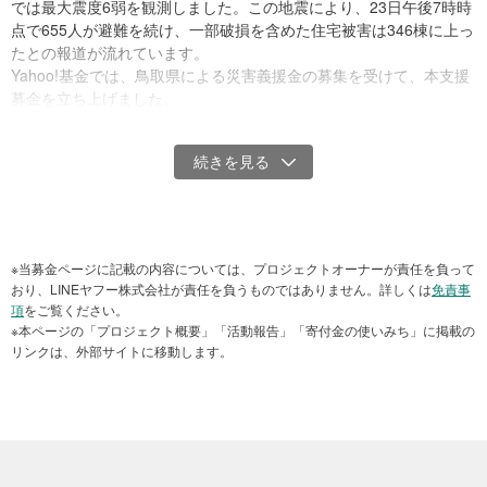
では最大震度6弱を観測しました。この地震により、23日午後7時時
点で655人が避難を続け、一部破損を含めた住宅被害は346棟に上っ
たとの報道が流れています。
Yahoo!基金では、鳥取県による災害義援金の募集を受けて、本支援
募金を立ち上げました。
ご支援いただいた募金は、その全額を鳥取県中部地震で被災された
方々への義援金寄付もしくは支援活動資金として活用いたします。
また、本募金には、200万円を上限にYahoo! JAPANからのマッチン
グ寄付が適用されます。
マッチング寄付は、皆さまからの寄付にYahoo! JAPANからの同額分
の寄付を足し2倍にして被災地に届ける仕組みです。
※当募金ページに記載の内容については、プロジェクトオーナーが責任を負って
おり、LINEヤフー株式会社が責任を負うものではありません。詳しくは
免責事
お知らせ
項
をご覧ください。
※本ページの「プロジェクト概要」「活動報告」「寄付金の使いみち」に掲載の
寄付が2倍になるマッチング募金（皆さまの寄付額と同額をYahoo!
リンクは、外部サイトに移動します。
JAPANからも寄付）は、上限の200万円を達成しましたので終了さ
せて頂きますが、引き続き募金の受け付けは行っています。