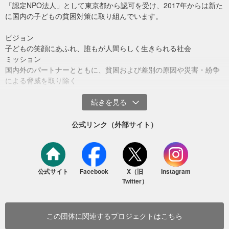
「認定NPO法人」として東京都から認可を受け、2017年からは新た
に国内の子どもの貧困対策に取り組んでいます。
ビジョン
子どもの笑顔にあふれ、誰もが人間らしく生きられる社会
ミッション
国内外のパートナーとともに、貧困および差別の原因や災害・紛争
による脅威を取り除く
建設されたシェルターと支援対象の家族とGNJPスタッフ（2025年7月）
建設作業には60名以上の難民が参加し、また現地で調達した資材を
活用することで、雇用創出と地域内の資源循環にもつながりまし
公式リンク（外部サイト）
た。
完成したトランジションシェルターに入居した裨益（ひえき）者か
らは「住居の安全性が高まり、家族が安心して眠れるようになっ
公式サイト
Facebook
X（旧
Instagram
た」「熱がこもらなくなり、日中も室内で過ごせるようになった」
Twitter）
といった声が多く寄せられ、住環境が大きく改善したことが確認さ
れています。
家畜がつなぐ、明日への生計
この団体に関連するプロジェクトはこちら
シェルターの建設に加え、生計向上支援として、女性主導世帯や高