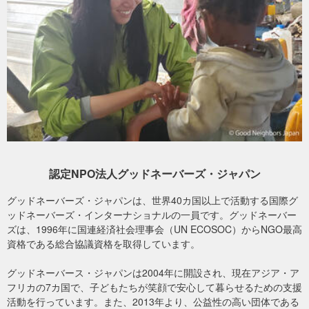
じた生計支援事業を実施しました。本事業では、中長期的に利用可
能なシェルターの建設を通じて住環境の改善と雇用創出を図るとと
活動報告は随時
当団体ウェブサイト
上で報告いたします。
もに、家畜提供や畜産研修、組合の設立支援を行い、難民およびホ
ストコミュニティーの経済的自立を後押ししてきました。
グッドネーバーズ・ジャパン エチオピア命をつなぐ支援
安全で尊厳ある「住まい」をつくる
アオバレとシェデルに位置する2つの難民キャンプでは、長年にわた
り簡易な緊急用シェルターでの生活が続き、雨漏りや高温、治安面
の不安など、難民の厳しい居住環境が課題となっていました。
本事業では、ひとり親家庭や高齢者、障がい者を含む特に脆弱（ぜ
いじゃく）な60世帯を対象に、緊急期から恒久的な住居への移行期
認定NPO法人グッドネーバーズ・ジャパン
間に使用される「トランジションシェルター」として、国連基準に
基づくコンクリートブロック造りの住居を建設しました。
グッドネーバーズ・ジャパンは、世界40カ国以上で活動する国際グ
ッドネーバーズ・インターナショナルの一員です。グッドネーバー
ズは、1996年に国連経済社会理事会（UN ECOSOC）からNGO最高
資格である総合協議資格を取得しています。
グッドネーバース・ジャパンは2004年に開設され、現在アジア・ア
フリカの7カ国で、子どもたちが笑顔で安心して暮らせるための支援
活動を行っています。また、2013年より、公益性の高い団体である