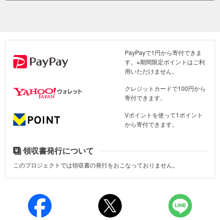
齢者、障がい者を含む脆弱（ぜいじゃく）な400世帯に、1世帯あた
りヤギ5頭を提供しました。
裨益（ひえき）者の選定にあたっては、経済状況や世帯構成等を踏
まえて公正性に配慮し、難民世帯200世帯および干ばつや過去の紛
PayPayで1円から寄付できま
争の影響を受けながら難民を受け入れてきたホストコミュニティー
す。※期間限定ポイントはご利
の200世帯を対象としました。
用いただけません。
家畜の提供の前には、4日間の畜産研修を実施し、飼育管理や繁殖、
クレジットカードで100円から
疾病予防に関する基礎的な知識の習得を支援しました。さらに、家
寄付できます。
畜を安全に飼育できるよう、全裨益（ひえき）世帯に家畜小屋建設
Vポイントを使って1ポイント
用の資材を配付し、家畜の盗難や野生動物による被害の防止に加
から寄付できます。
え、飼育環境および衛生環境の改善につなげました。
こうした支援を受けた方からは、「研修とヤギの提供のおかげで自
領収書発行について
信が持てるようになりました。最近は羊を1頭購入し、家畜を生計の
このプロジェクトでは領収書の発行をおこなっておりません。
仕事にできると感じています」といった声が聞かれました。また、
支援を受けた他の方は、「双子のヤギが生まれました。今妊娠中の
ヤギもいて、これからも数を増やしていきたいと思っています」
と、将来への意欲を語ってくれました。