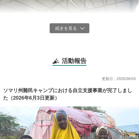
活動報告
更新日：
2026/06/03
ソマリ州難民キャンプにおける自立支援事業が完了しまし
避難所の様子
た（2026年6月3日更新）
「一日に1食しか食べられない日もあります。その1食ですら、一つ
のパンを3，4人で分け合うこともあります。この状況が続けば多く
の人が亡くなってしまいます。」
避難民リーダーがこのように語っているほど、現地では食料が不足