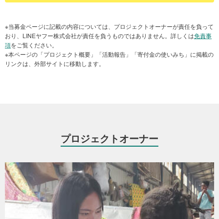
配付された栄養補助食品で離乳食を作っているところ
しさを増しています。
本プロジェクト【エチオピア 命をつなぐ支援】では、食糧支援、
※当募金ページに記載の内容については、プロジェクトオーナーが責任を負って
所得向上、公共サービスの復興や平和構築などの活動を行っていま
おり、LINEヤフー株式会社が責任を負うものではありません。詳しくは
免責事
項
をご覧ください。
す。これらの支援を通し、人々の生活、そして地域全体の復興に寄
※本ページの「プロジェクト概要」「活動報告」「寄付金の使いみち」に掲載の
与することを目指します。
リンクは、外部サイトに移動します。
エチオピアの人々の命をつなぐため、本プロジェクトへのご支援を
お願いいたします。
寄付金の使い道
Yahoo!ネット募金によるご寄付は、グッドネーバーズが行うエチオ
プロジェクトオーナー
ピアの支援活動に大切に使わせていただきます。
＜予定している使途内容＞
・食糧支援・乳幼児と妊産婦を対象とした栄養補助支援
プライバシーがなく、雨漏りや治安などの問題が残る住居環境（2023年4月）
・紛争の影響を受けた学校や医療施設の復興
・難民、国内避難民や帰還民、その他弱い立場にいる人々に対する
グッドネーバーズ・ジャパンは、こうした課題に対応するため、
生計・職業支援
2024年3月よりソマリ州において、シェルター建設と家畜提供を通
・平和構築