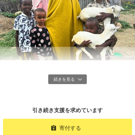
しており、ひとりひとりが十分に栄養をとれているとは言い難い状
況です。この状況が続くことでさらに多くの命が危機にさらされて
しまいます。
この危機的状況を受け、グッドネーバーズ・ジャパンは【エチオピ
ア 命をつなぐ支援】プロジェクトを開始しました。
家畜を受け取り、その後子ヤギが生まれた家族（2025年9月）
エチオピアは、難民受け入れ数がアフリカで2番目に多い国であり、
南スーダンやソマリアなど周辺国から多くの難民を受け入れていま
す。しかし、難民の多くは安心して暮らせる住居を十分に確保でき
ておらず、雇用機会や経済的自立につながる支援も限られているの
が現状です。
引き続き支援を求めています
とりわけ、エチオピア東部のソマリ州には多数のソマリア難民が暮
らしており、住環境の脆弱（ぜいじゃく）さや生計手段の不足とい
寄付する
った課題が深刻化しています。さらにソマリ州では干ばつの影響で
水や食料が不足し、ホストコミュニティーを含む人々の暮らしは厳