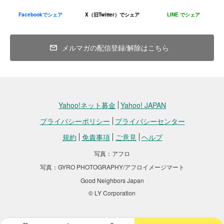
Facebookでシェア
X（旧Twitter）でシェア
LINE でシェア
メルマガの配信登録/解除はこちら
Yahoo!ネット募金
Yahoo! JAPAN
プライバシーポリシー
プライバシーセンター
規約
免責事項
ご意見
ヘルプ
写真：アフロ
子ヤギの誕生を喜ぶ、支援を受けた難民世帯（2025年9月）
写真：GYRO PHOTOGRAPHY/アフロイメージマート
本事業は完了しましたが、グッドネーバーズ・ジャパンは、現在も
Good Neighbors Japan
エチオピア各地において、人々の暮らしに、そして命に寄り添う支
© LY Corporation
援活動を続けています。
平和と自立を支えるエチオピアの若者の歩み（2025年10月