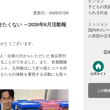
ビジョン
子どもの笑
られる社会
更新日：
2026/07/28
くない ～2026年6月活動報
ミッション
国内外のパ
の原因や災
りがとうございます。
公
個人・企業の方からいただいた食品寄付
することができました。また、首都圏拠
ます）
ベント、九州拠点にて折り紙ヒコーキ作
どもたちの体験を重視する活動にも取り
公式サイト
この団