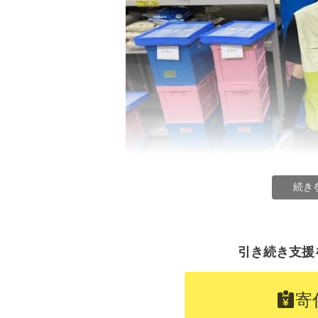
ひとり親家庭への食品配付の様子
グッドネーバーズ・ジャパンが202
続き
ん利用者の半数以上が年収200万円
かりました。さらに元配偶者から養
どで就業が難しいなどさまざまな困
食品を受け取った利用者の方々から
ん。
引き続き支援
寄