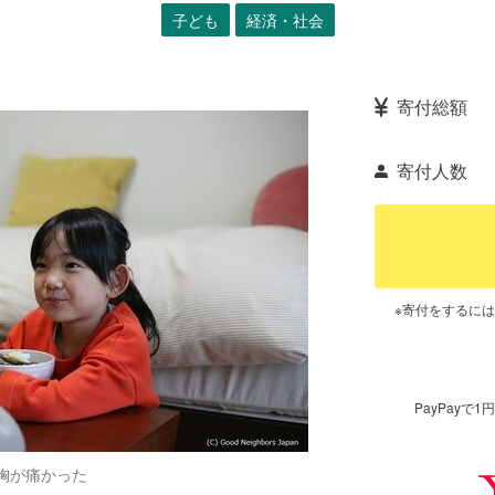
子ども
経済・社会
寄付総額
寄付人数
※寄付をするに
PayPay
胸が痛かった