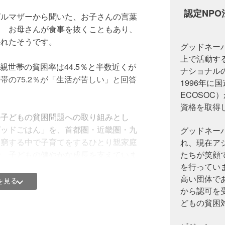
認定NP
グルマザーから聞いた、お子さんの言葉
に お母さんが食事を抜くこともあり、
かれたそうです。
グッドネー
上で活動す
親世帯の貧困率は44.5％と半数近くが
ナショナル
帯の75.2％が「生活が苦しい」と回答
1996年に
ECOSOC
資格を取得
の子どもの貧困問題への取り組みとし
グッドごはん」を、首都圏・近畿圏・九
グッドネーバ
困窮する中で子育てをするひとり親家庭
れ、現在ア
で、子どもの健やかな成長を支えていま
たちが笑顔
を行っていま
高い団体で
を見る
から認可を受
どもの貧困