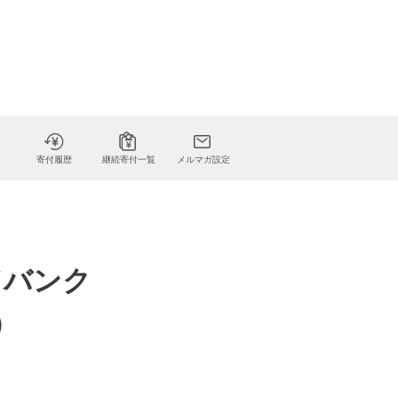
寄付履歴
継続寄付一覧
メルマガ設定
ドバンク
）