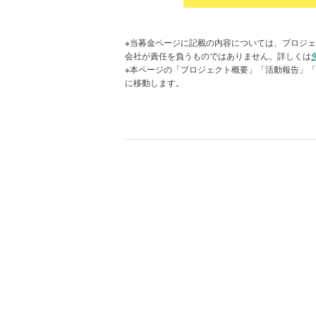
※当募金ページに記載の内容については、プロジェ
会社が責任を負うものではありません。詳しくは
※本ページの「プロジェクト概要」「活動報告」
に移動します。
グッドごはん利用者の経済状況
苦しい家計の中で十分な食費を確保
ない家庭が日本にもあります。自分
るか、悩むひとり親がいます。
「ちゃんとご飯を食べたい。」