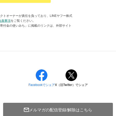
クトオーナーが責任を負っており、LINEヤフー株式
免責事項
をご覧ください。
「寄付金の使いみち」に掲載のリンクは、外部サイト
できず、家族全員分のご飯が食卓に並ば
の食事を抜くか、子どもにもがまんさせ
メルマガの配信登録/解除はこちら