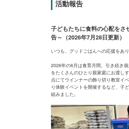
活動報告
子どもたちに食料の心配をさせた
告～（2026年7月28日更新）
いつも、グッドごはんへの応援をあ
2026年の6月は食育月間。引き続き
をたくさんのひとり親家庭にお渡し
1世帯分の食品（内容は月によって変わり
点にてウインナーの飾り切り教室イ
り体験イベントを開催するなど、子
組みました。